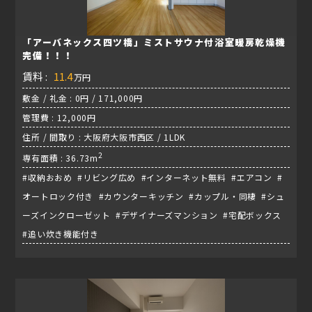
「アーバネックス四ツ橋」ミストサウナ付浴室暖房乾燥機
完備！！！
賃料 :
11.4
万円
敷金 / 礼金 : 0円 / 171,000円
管理費 : 12,000円
住所 / 間取り : 大阪府大阪市西区 / 1LDK
2
専有面積 : 36.73m
#収納おおめ #リビング広め #インターネット無料 #エアコン #
オートロック付き #カウンターキッチン #カップル・同棲 #シュ
ーズインクローゼット #デザイナーズマンション #宅配ボックス
#追い炊き機能付き