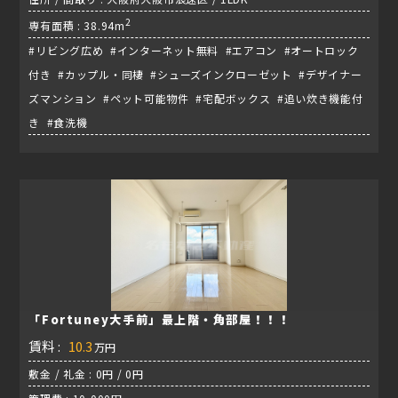
2
専有面積 : 38.94m
#リビング広め #インターネット無料 #エアコン #オートロック
付き #カップル・同棲 #シューズインクローゼット #デザイナー
ズマンション #ペット可能物件 #宅配ボックス #追い炊き機能付
き #食洗機
「Fortuney大手前」最上階・角部屋！！！
賃料 :
10.3
万円
敷金 / 礼金 : 0円 / 0円