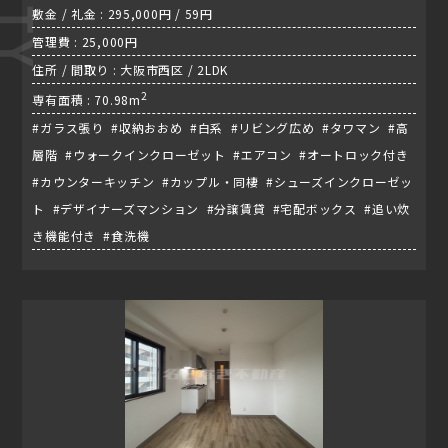
敷金 / 礼金 : 295,000円 / 59円
管理費 : 25,000円
住所 / 間取り : 大阪市西区 / 2LDK
2
専有面積 : 70.98m
#ガラス張り #収納おおめ #白系 #リビング広め #タワマン #高
層階 #ウォークインクローゼット #エアコン #オートロック付き
#カウンターキッチン #カップル・同棲 #シューズインクローゼッ
ト #デザイナーズマンション #分譲賃貸 #宅配ボックス #追い炊
き機能付き #食洗機