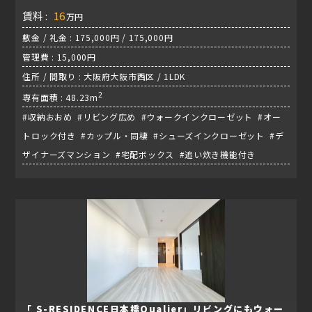
賃料 :
16
万円
敷金 / 礼金 : 175,000円 / 175,000円
管理費 : 15,000円
住所 / 間取り : 大阪府大阪市西区 / 1LDK
2
専有面積 : 48.23m
#収納おおめ #リビング広め #ウォークインクローゼット #オー
トロック付き #カップル・同棲 #シューズインクローゼット #デ
ザイナーズマンション #宅配ボックス #追い炊き機能付き
「 S-RESIDENCE日本橋Qualier」リビングにもウォー