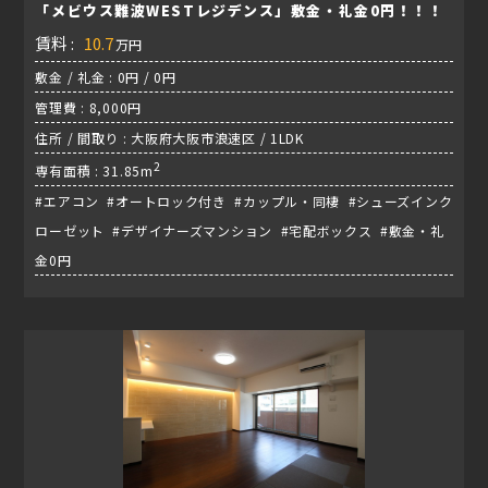
「メビウス難波WESTレジデンス」敷金・礼金0円！！！
賃料 :
10.7
万円
敷金 / 礼金 : 0円 / 0円
管理費 : 8,000円
住所 / 間取り : 大阪府大阪市浪速区 / 1LDK
2
専有面積 : 31.85m
#エアコン #オートロック付き #カップル・同棲 #シューズインク
ローゼット #デザイナーズマンション #宅配ボックス #敷金・礼
金0円