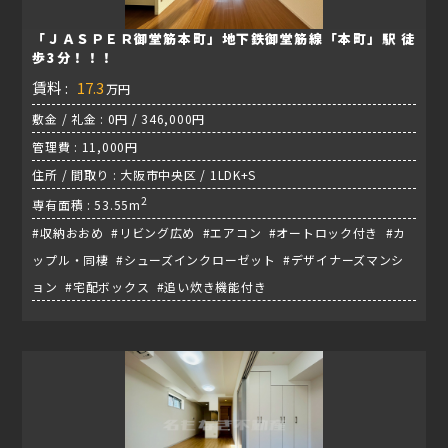
「ＪＡＳＰＥＲ御堂筋本町」地下鉄御堂筋線「本町」駅 徒
歩3分！！！
賃料 :
17.3
万円
敷金 / 礼金 : 0円 / 346,000円
管理費 : 11,000円
住所 / 間取り : 大阪市中央区 / 1LDK+S
2
専有面積 : 53.55m
#収納おおめ #リビング広め #エアコン #オートロック付き #カ
ップル・同棲 #シューズインクローゼット #デザイナーズマンシ
ョン #宅配ボックス #追い炊き機能付き