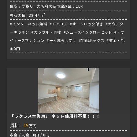
住所 / 間取り : 大阪府大阪市浪速区 / 1DK
2
専有面積 : 28.47m
#インターネット無料 #エアコン #オートロック付き #カウンタ
ーキッチン #カップル・同棲 #シューズインクローゼット #デザ
イナーズマンション #一人暮らし向け #宅配ボックス #敷金・礼
金0円
「ラクラス本町東」 ネット使用料不要！！！
賃料 :
15
万円
敷金 / 礼金 : 0円 / 0円