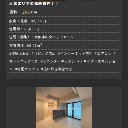
人気エリアの高級物件！！
賃料 :
19.6
万円
敷金 / 礼金 : 0円 / 0円
管理費 : 20,000円
住所 / 間取り : 大阪市中央区 / 1LDK+S
2
専有面積 : 60.27m
#収納おおめ #リビング広め #インターネット無料 #エアコン #
オートロック付き #カウンターキッチン #デザイナーズマンショ
ン #宅配ボックス #追い炊き機能付き