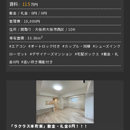
賃料 :
11.5
万円
敷金 / 礼金 : 0円 / 0円
管理費 : 10,000円
住所 / 間取り : 大阪府大阪市西区 / 1DK
2
専有面積 : 33.36m
#エアコン #オートロック付き #カップル・同棲 #シューズインク
ローゼット #デザイナーズマンション #宅配ボックス #敷金・礼
金0円 #追い炊き機能付き
「ラクラス本町東」敷金・礼金0円！！！