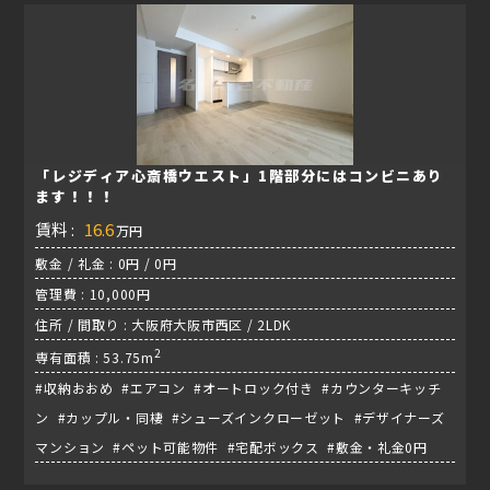
「レジディア心斎橋ウエスト」1階部分にはコンビニあり
ます！！！
賃料 :
16.6
万円
敷金 / 礼金 : 0円 / 0円
管理費 : 10,000円
住所 / 間取り : 大阪府大阪市西区 / 2LDK
2
専有面積 : 53.75m
#収納おおめ #エアコン #オートロック付き #カウンターキッチ
ン #カップル・同棲 #シューズインクローゼット #デザイナーズ
マンション #ペット可能物件 #宅配ボックス #敷金・礼金0円