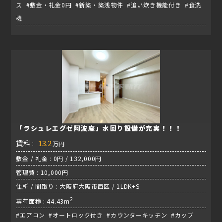
ス #敷金・礼金0円 #新築・築浅物件 #追い炊き機能付き #食洗
機
「ラシュレエグゼ阿波座」水回り設備が充実！！！
賃料 :
13.2
万円
敷金 / 礼金 : 0円 / 132,000円
管理費 : 10,000円
住所 / 間取り : 大阪府大阪市西区 / 1LDK+S
2
専有面積 : 44.43m
#エアコン #オートロック付き #カウンターキッチン #カップ