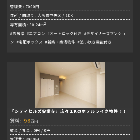
管理費 : 7000円
住所 / 間取り : 大阪市中央区 / 1DK
2
専有面積 : 30.24m
#高層階 #エアコン #オートロック付き #デザイナーズマンショ
ン #宅配ボックス #新築・築浅物件 #追い炊き機能付き
「シティヒルズ安堂寺」広々１Kのホテルライク物件！！
賃料 :
9.8
万円
敷金 / 礼金 : 0円 / 0円
管理費 : 8000円