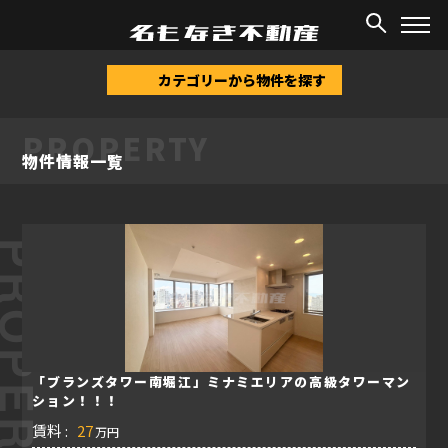
TOP
/
物件情報
カテゴリーから物件を探す
PROPERTY
物件情報一覧
ROPERTY
「ブランズタワー南堀江」ミナミエリアの高級タワーマン
ション！！！
賃料 :
27
万円