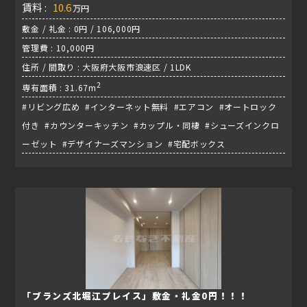
賃料 :
10.6
万円
敷金 / 礼金 : 0円 / 106,000円
管理費 : 10,000円
住所 / 間取り : 大阪府大阪市浪速区 / 1LDK
2
専有面積 : 31.67m
#リビング広め #インターネット無料 #エアコン #オートロック
付き #カウンターキッチン #カップル・同棲 #シューズインクロ
ーゼット #デザイナーズマンション #宅配ボックス
「ブランズ北堀江プレイス」敷金・礼金0円！！！