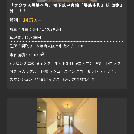
「ラクラス堺筋本町」地下鉄中央線「堺筋本町」駅 徒歩2
分！！！
賃料 :
14.97
万円
敷金 / 礼金 : 0円 / 149,700円
管理費 : 10,300円
住所 / 間取り : 大阪府大阪市中央区 / 1LDK
2
専有面積 : 39.03m
#リビング広め #インターネット無料 #エアコン #オートロック
付き #カップル・同棲 #シューズインクローゼット #デザイナー
ズマンション #宅配ボックス #追い炊き機能付き