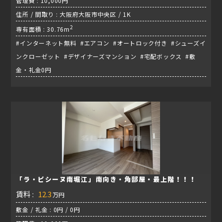
管理費 : 10,000円
住所 / 間取り : 大阪府大阪市中央区 / 1K
2
専有面積 : 30.76m
#インターネット無料 #エアコン #オートロック付き #シューズイ
ンクローゼット #デザイナーズマンション #宅配ボックス #敷
金・礼金0円
「ラ・ピシーヌ南堀江」南向き・角部屋・最上階！！！
賃料 :
12.3
万円
敷金 / 礼金 : 0円 / 0円