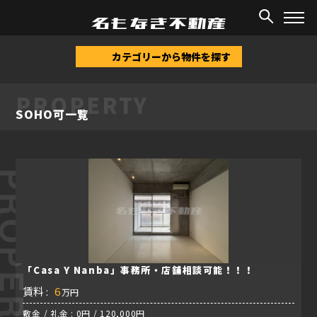
TOP
/
物件情報
/
SOHO可
カテゴリーから物件を探す
PROPERTY
SOHO可一覧
ROPERTY
「Casa Y Nanba」事務所・店舗相談可能！！！
賃料 :
6
万円
敷金 / 礼金 : 0円 / 120,000円