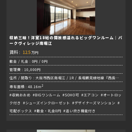
収納三昧！洋室18帖の開放感溢れるビッグワンルーム｜パ
ークヴィレッジ南堀江
賃料 :
12.5
万円
敷金 / 礼金 : 0円 / 0円
管理費 : 10,000円
住所 / 間取り : 大阪市西区南堀江 / 1R / 長堀鶴見緑地線『西長堀
駅』
2
専有面積 : 48.16m
#収納おおめ #BIGワンルーム #SOHO可 #エアコン #オートロッ
ク付き #シューズインクローゼット #デザイナーズマンション #
宅配ボックス #敷金・礼金0円 #追い炊き機能付き