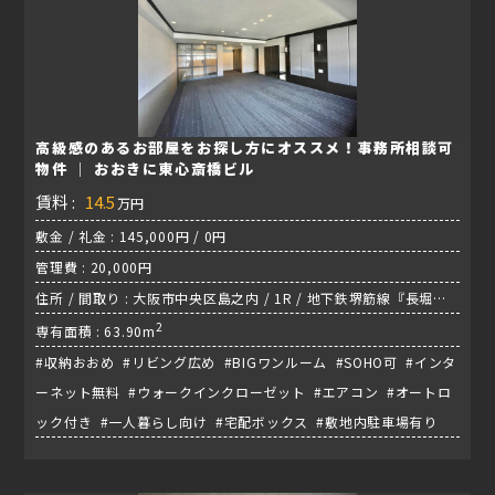
高級感のあるお部屋をお探し方にオススメ！事務所相談可
物件 │ おおきに東心斎橋ビル
賃料 :
14.5
万円
敷金 / 礼金 : 145,000円 / 0円
管理費 : 20,000円
住所 / 間取り : 大阪市中央区島之内 / 1R / 地下鉄堺筋線『長堀橋
駅』
2
専有面積 : 63.90m
#収納おおめ #リビング広め #BIGワンルーム #SOHO可 #インタ
ーネット無料 #ウォークインクローゼット #エアコン #オートロ
ック付き #一人暮らし向け #宅配ボックス #敷地内駐車場有り