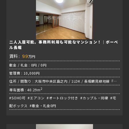
二人入居可能。事務所利用も可能なマンション！｜ボーベ
ル長堀
賃料 :
9.9
万円
敷金 / 礼金 : 0円 / 0円
管理費 : 10,000円
住所 / 間取り : 大阪市中央区島之内 / 1LDK / 長堀鶴見緑地線『松
屋町駅』
2
専有面積 : 40.29m
#SOHO可 #エアコン #オートロック付き #カップル・同棲 #宅
配ボックス #敷金・礼金0円