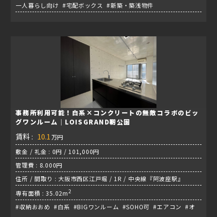
一人暮らし向け #宅配ボックス #新築・築浅物件
事務所利用可能！白系×コンクリートの無敵コラボのビッ
グワンルーム｜LOISGRAND靭公園
賃料 :
10.1
万円
敷金 / 礼金 : 0円 / 101,000円
管理費 : 8.000円
住所 / 間取り : 大阪市西区江戸堀 / 1R / 中央線『阿波座駅』
2
専有面積 : 35.02m
#収納おおめ #白系 #BIGワンルーム #SOHO可 #エアコン #オ