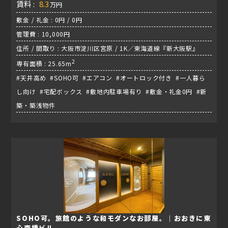
賃料 :
8.3
万円
敷金 / 礼金 : 0円 / 0円
管理費 : 10,000円
住所 / 間取り : 大阪市淀川区宮原 / 1K／東海道線『新大阪駅』
2
専有面積 : 25.65m
#天井高め #SOHO可 #エアコン #オートロック付き #一人暮ら
し向け #宅配ボックス #敷地内駐車場有り #敷金・礼金0円 #新
築・築浅物件
SOHO可。旅館のような和モダンなお部屋。｜おおきに東
心斎橋ビル