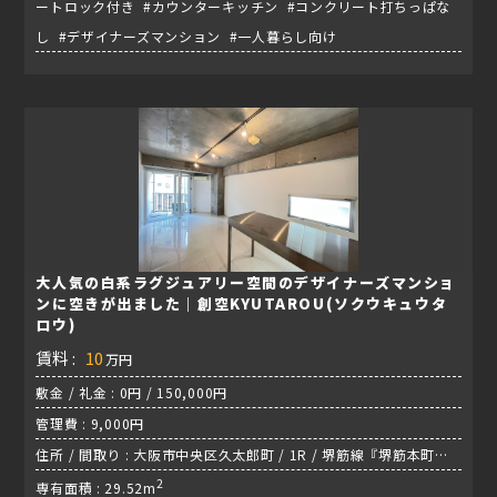
ートロック付き #カウンターキッチン #コンクリート打ちっぱな
し #デザイナーズマンション #一人暮らし向け
大人気の白系ラグジュアリー空間のデザイナーズマンショ
ンに空きが出ました｜創空KYUTAROU(ソクウキュウタ
ロウ)
賃料 :
10
万円
敷金 / 礼金 : 0円 / 150,000円
管理費 : 9,000円
住所 / 間取り : 大阪市中央区久太郎町 / 1R / 堺筋線『堺筋本町
駅』
2
専有面積 : 29.52m