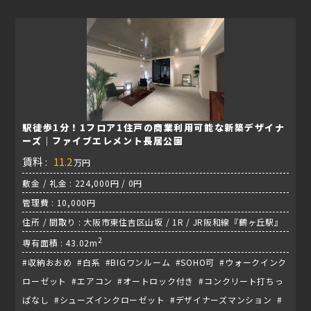
駅徒歩1分！1フロア1住戸の商業利用可能な新築デザイナ
ーズ｜ファイブエレメント長居公園
賃料 :
11.2
万円
敷金 / 礼金 : 224,000円 / 0円
管理費 : 10,000円
住所 / 間取り : 大阪市東住吉区山坂 / 1R / JR阪和線『鶴ヶ丘駅』
2
専有面積 : 43.02m
#収納おおめ #白系 #BIGワンルーム #SOHO可 #ウォークインク
ローゼット #エアコン #オートロック付き #コンクリート打ちっ
ぱなし #シューズインクローゼット #デザイナーズマンション #