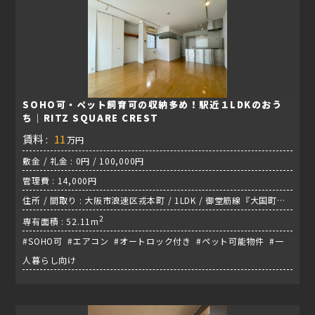
SOHO可・ペット飼育可の収納多め！駅近１LDKのおう
ち｜RITZ SQUARE CREST
賃料 :
11
万円
敷金 / 礼金 : 0円 / 100,000円
管理費 : 14,000円
住所 / 間取り : 大阪市浪速区戎本町 / 1LDK / 御堂筋線『大国町
駅』
2
専有面積 : 52.11m
#SOHO可 #エアコン #オートロック付き #ペット可能物件 #一
人暮らし向け