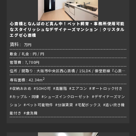
心斎橋となんばのど真ん中！ペット飼育・事務所使用可能
なスタイリッシュなデザイナーズマンション｜クリスタル
エグゼ心斎橋
賃料 :
万円
敷金 / 礼金 : 円 / 円
管理費 : 7,700円
住所 / 間取り : 大阪市中央区西心斎橋 / 1SLDK / 御堂筋線『心斎橋
駅』
2
専有面積 : 42.34m
#収納おおめ #SOHO可 #高層階 #エアコン #オートロック付き
#カップル・同棲 #シューズインクローゼット #デザイナーズマン
ション #ペット可能物件 #分譲賃貸 #宅配ボックス #追い炊き機
能付き #食洗機