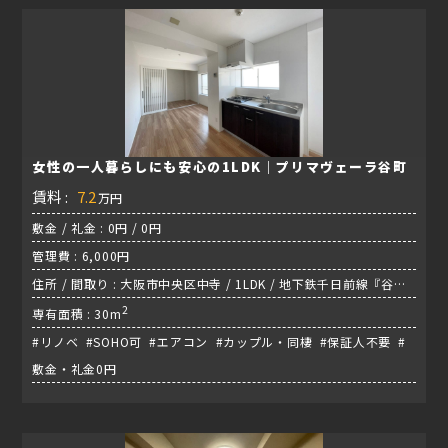
女性の一人暮らしにも安心の1LDK｜プリマヴェーラ谷町
賃料 :
7.2
万円
敷金 / 礼金 : 0円 / 0円
管理費 : 6,000円
住所 / 間取り : 大阪市中央区中寺 / 1LDK / 地下鉄千日前線『谷町
九丁目駅』
2
専有面積 : 30m
#リノベ #SOHO可 #エアコン #カップル・同棲 #保証人不要 #
敷金・礼金0円