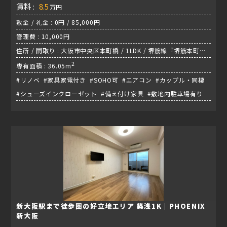
賃料 :
8.5
万円
敷金 / 礼金 : 0円 / 85,000円
管理費 : 10,000円
住所 / 間取り : 大阪市中央区本町橋 / 1LDK / 堺筋線『堺筋本町
駅』
2
専有面積 : 36.05m
#リノベ #家具家電付き #SOHO可 #エアコン #カップル・同棲
#シューズインクローゼット #備え付け家具 #敷地内駐車場有り
新大阪駅まで徒歩圏の好立地エリア 築浅1K｜PHOENIX
新大阪