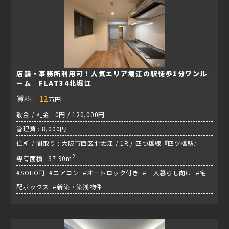
店舗・事務所利用可！人気エリア堀江の駅徒歩1分ワンル
ーム｜FLAT34北堀江
賃料 :
12
万円
敷金 / 礼金 : 0円 / 120,000円
管理費 : 8,000円
住所 / 間取り : 大阪市西区北堀江 / 1R / 四つ橋線『四ツ橋駅』
2
専有面積 : 37.90m
#SOHO可 #エアコン #オートロック付き #一人暮らし向け #宅
配ボックス #新築・築浅物件