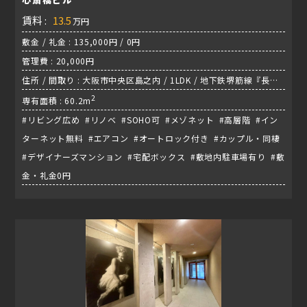
賃料 :
13.5
万円
敷金 / 礼金 : 135,000円 / 0円
管理費 : 20,000円
住所 / 間取り : 大阪市中央区島之内 / 1LDK / 地下鉄堺筋線『長堀
橋駅』
2
専有面積 : 60.2m
#リビング広め #リノベ #SOHO可 #メゾネット #高層階 #イン
ターネット無料 #エアコン #オートロック付き #カップル・同棲
#デザイナーズマンション #宅配ボックス #敷地内駐車場有り #敷
金・礼金0円