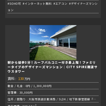
#SOHO可 #インターネット無料 #エアコン #デザイナーズマンシ
ョン
駅から徒歩3分！ルーフバルコニー付き最上階！ファミリ
ータイプのデザイナーズマンション｜CITY SPIRE難波サ
ウスタワー
賃料 :
130
万円
敷金 / 礼金 : 0円 / 1,300,000円
管理費 : 30,000円
住所 / 間取り : 大阪市浪速区敷津西 / 5LDK / 地下鉄御堂筋線『大
国町駅』
2