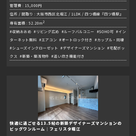
管理費 : 15,000円
住所 / 間取り : 大阪市西区北堀江 / 1LDK / 四つ橋線『四ツ橋駅』
2
専有面積 : 52.20m
#収納おおめ #リビング広め #ルーフバルコニー #SOHO可 #イン
ターネット無料 #エアコン #オートロック付き #カップル・同棲
#シューズインクローゼット #デザイナーズマンション #宅配ボッ
クス #新築・築浅物件 #追い炊き機能付き
快適に過ごせる13.5帖の新築デザイナーズマンションの
ビッグワンルーム｜フェリスタ堀江