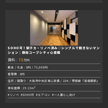
SOHO可！駅チカ・リノベ済み◇シンプルで飽きないマン
ション｜藤和コープシティ心斎橋
賃料 :
7.5
万円
敷金 / 礼金 : 0円 / 75,000円
管理費 : 0円
住所 / 間取り : 大阪市中央区東心斎橋 / 1DK / 堺筋線『長堀橋駅』
2
専有面積 : 29.13m
#リノベ #SOHO可 #エアコン #一人暮らし向け