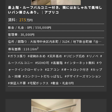
最上階・ルーフバルコニー付き。隣にはおしゃれで美味し
いパン屋さんあり。｜アプリコ
賃料 :
27.5
万円
敷金 / 礼金 : 0円 / 550,000円
管理費 : 30,000円
住所 / 間取り : 大阪市中央区内本町 / 3LDK / 地下鉄谷町線『谷町
四丁目駅』
2
専有面積 : 110.16m
#ガラス張り #収納おおめ #天井高め #リビング広め #リノベ #
ルーフバルコニー #SOHO可 #高層階 #インターネット無料 #ウ
ォークインクローゼット #エアコン #オートロック付き #カップ
ル・同棲 #コンクリート打ちっぱなし #デザイナーズマンション
#保証人不要 #宅配ボックス #敷金・礼金0円