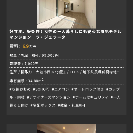
好立地、好条件！女性の一人暮らしにも安心な防犯モデル
マンション｜ラ・ジェラータ
賃料 :
9.9
万円
敷金 / 礼金 : 0円 / 99,000円
管理費 : 7,000円
住所 / 間取り : 大阪市西区北堀江 / 1LDK / 地下鉄長堀鶴見緑地線
『西大橋駅』
2
専有面積 : 34.88m
#収納おおめ #SOHO可 #エアコン #オートロック付き #カップ
ル・同棲 #デザイナーズマンション #ホームセキュリティ #一人
暮らし向け #宅配ボックス #敷金・礼金0円