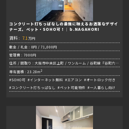
コンクリート打ちっぱなしの最強に映えるお洒落なデザイ
ナーズ。ペット・SOHO可！｜ｂ.NAGAHORI
賃料 :
7.1
万円
敷金 / 礼金 : 0円 / 71,000円
管理費 : 7000円
住所 / 間取り : 大阪市中央区上町 / ワンルーム / 谷町線『谷町六丁
目駅』
2
専有面積 : 23.28m
#SOHO可 #インターネット無料 #エアコン #オートロック付き
#コンクリート打ちっぱなし #ペット可能物件 #一人暮らし向け