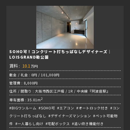
SOHO可！コンクリート打ちっぱなしデザイナーズ｜
LOISGRAND勒公園
賃料 :
10.1
万円
敷金 / 礼金 : 0円 / 101,000円
管理費 : 8,000円
住所 / 間取り : 大阪市西区江戸堀 / 1R / 中央線『阿波座駅』
2
専有面積 : 35.01m
#BIGワンルーム #SOHO可 #エアコン #オートロック付き #コン
クリート打ちっぱなし #デザイナーズマンション #ペット可能物
件 #一人暮らし向け #宅配ボックス #追い炊き機能付き