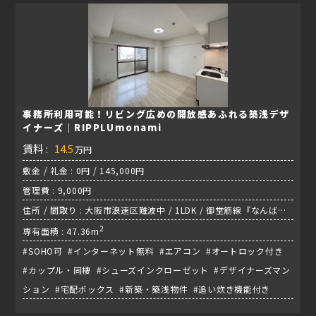
事務所利用可能！リビング広めの開放感あふれる築浅デザ
イナーズ｜RIPPLUmonami
賃料 :
14.5
万円
敷金 / 礼金 : 0円 / 145,000円
管理費 : 9,000円
住所 / 間取り : 大阪市浪速区難波中 / 1LDK / 御堂筋線『なんば
駅』
2
専有面積 : 47.36m
#SOHO可 #インターネット無料 #エアコン #オートロック付き
#カップル・同棲 #シューズインクローゼット #デザイナーズマン
ション #宅配ボックス #新築・築浅物件 #追い炊き機能付き