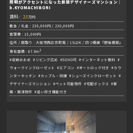
照明がアクセントになった新築デザイナーズマンション｜
b.KYOMACHIBORI
賃料 :
23
万円
敷金 / 礼金 : 230,000円 / 230,000円
管理費 : 15,000円
住所 / 間取り : 大阪市西区京町堀 / 1SLDK / 四つ橋線『肥後橋駅』
2
専有面積 : 67.8m
#収納おおめ #リビング広め #SOHO可 #インターネット無料 #
ウォークインクローゼット #エアコン #オートロック付き #カウ
ンターキッチン #カップル・同棲 #シューズインクローゼット #
デザイナーズマンション #ペット可能物件 #宅配ボックス #新
築・築浅物件 #追い炊き機能付き