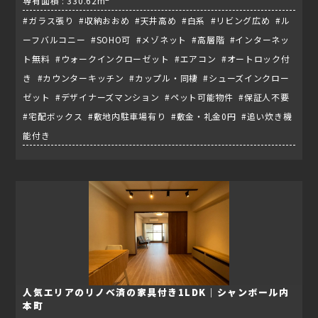
専有面積 : 330.62m
#ガラス張り #収納おおめ #天井高め #白系 #リビング広め #ル
ーフバルコニー #SOHO可 #メゾネット #高層階 #インターネッ
ト無料 #ウォークインクローゼット #エアコン #オートロック付
き #カウンターキッチン #カップル・同棲 #シューズインクロー
ゼット #デザイナーズマンション #ペット可能物件 #保証人不要
#宅配ボックス #敷地内駐車場有り #敷金・礼金0円 #追い炊き機
能付き
人気エリアのリノベ済の家具付き1LDK｜シャンボール内
本町