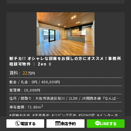
駅チカ!! オシャレな部屋をお探しの方にオススメ！事務所
相談可物件 │ Zen Ⅱ
賃料 :
22
万円
敷金 / 礼金 : 0円 / 400,000円
管理費 : 10,000円
住所 / 間取り : 大阪市浪速区桜川 / 2LDK / JR関西本線『なんば
駅』
2
専有面積 : 71.80m
#収納おおめ #天井高め #リビング広め #SOHO可 #インターネ
電話する
来店予約
LINEする
ット無料 #エアコン #オートロック付き #カップル・同棲 #宅配
ボックス #追い炊き機能付き