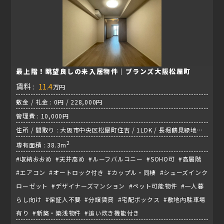
最上階！眺望良しの未入居物件｜ブランズ大阪松屋町
賃料 :
11.4
万円
敷金 / 礼金 : 0円 / 228,000円
管理費 : 10,000円
住所 / 間取り : 大阪市中央区松屋町住吉 / 1LDK / 長堀鶴見緑地線
『松屋町駅』 徒歩3分
2
専有面積 : 38.3m
#収納おおめ #天井高め #ルーフバルコニー #SOHO可 #高層階
#エアコン #オートロック付き #カップル・同棲 #シューズインク
ローゼット #デザイナーズマンション #ペット可能物件 #一人暮
らし向け #保証人不要 #分譲賃貸 #宅配ボックス #敷地内駐車場
有り #新築・築浅物件 #追い炊き機能付き