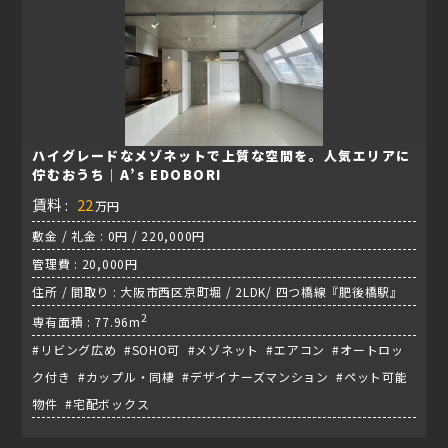
ハイグレードなメゾネットで上質な空間を。人気エリアに
佇むおうち｜A’s EDOBORI
賃料 :
22
万円
敷金 / 礼金 : 0円 / 220,000円
管理費 : 20,000円
住所 / 間取り : 大阪市西区京町堀 / 2LDK/ 四つ橋線『肥後橋駅』
2
専有面積 : 77.96m
#リビング広め #SOHO可 #メゾネット #エアコン #オートロッ
ク付き #カップル・同棲 #デザイナーズマンション #ペット可能
物件 #宅配ボックス