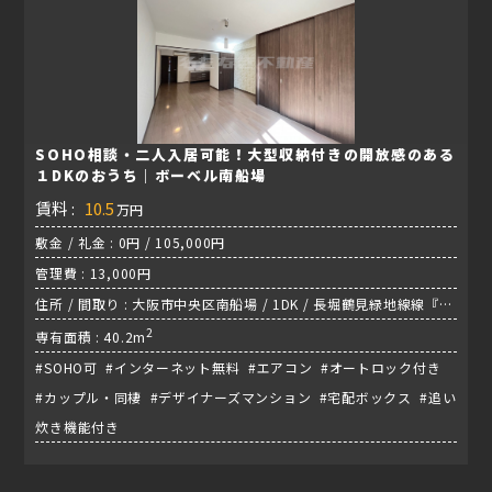
SOHO相談・二人入居可能！大型収納付きの開放感のある
１DKのおうち｜ボーベル南船場
賃料 :
10.5
万円
敷金 / 礼金 : 0円 / 105,000円
管理費 : 13,000円
住所 / 間取り : 大阪市中央区南船場 / 1DK / 長堀鶴見緑地線線『松
屋町駅』
2
専有面積 : 40.2m
#SOHO可 #インターネット無料 #エアコン #オートロック付き
#カップル・同棲 #デザイナーズマンション #宅配ボックス #追い
炊き機能付き