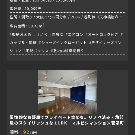
管理費 : 10,000円
住所 / 間取り : 大阪市北区国分寺 / 2LDK / 谷町線『天神橋筋六丁
目駅』
2
専有面積 : 58.46m
#収納おおめ #リノベ #高層階 #エアコン #オートロック付き #
カップル・同棲 #シューズインクローゼット #デザイナーズマン
ション #宅配ボックス #敷地内駐車場有り
個性的なお部屋でプライベート空間を。リノベ済み・角部
屋のスタイリッシュな１LDK｜マルビシマンション菅栄町
賃料 :
9.2
万円