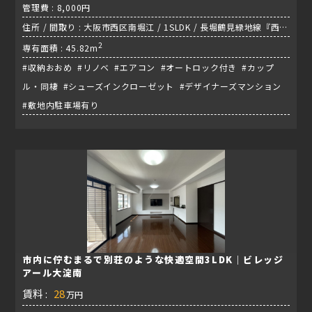
管理費 : 8,000円
住所 / 間取り : 大阪市西区南堀江 / 1SLDK / 長堀鶴見緑地線『西大
橋駅』
2
専有面積 : 45.82m
#収納おおめ #リノベ #エアコン #オートロック付き #カップ
ル・同棲 #シューズインクローゼット #デザイナーズマンション
#敷地内駐車場有り
市内に佇むまるで別荘のような快適空間3LDK｜ビレッジ
アール大淀南
賃料 :
28
万円