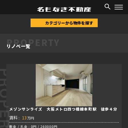
TOP
/
物件情報
/
リノベ
カテゴリーから物件を探す
PROPERTY
リノベ一覧
ROPERTY
メゾンサンライズ 大阪メトロ四つ橋線本町駅 徒歩４分
賃料 :
13
万円
敷金 / 礼金 : 0円 / 260000円