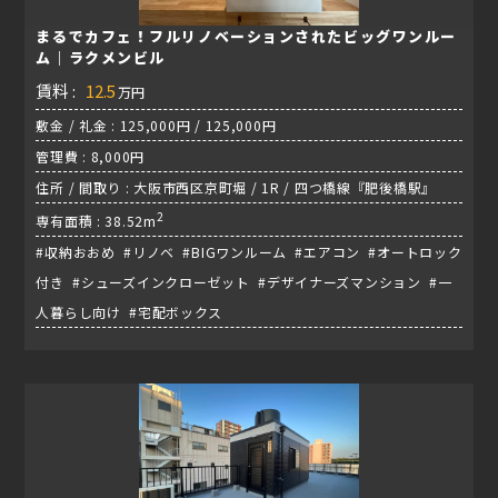
まるでカフェ！フルリノベーションされたビッグワンルー
ム｜ラクメンビル
賃料 :
12.5
万円
敷金 / 礼金 : 125,000円 / 125,000円
管理費 : 8,000円
住所 / 間取り : 大阪市西区京町堀 / 1R / 四つ橋線『肥後橋駅』
2
専有面積 : 38.52m
#収納おおめ #リノベ #BIGワンルーム #エアコン #オートロック
付き #シューズインクローゼット #デザイナーズマンション #一
人暮らし向け #宅配ボックス