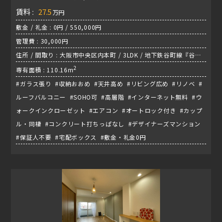
賃料 :
27.5
万円
敷金 / 礼金 : 0円 / 550,000円
管理費 : 30,000円
住所 / 間取り : 大阪市中央区内本町 / 3LDK / 地下鉄谷町線『谷町
四丁目駅』
2
専有面積 : 110.16m
#ガラス張り #収納おおめ #天井高め #リビング広め #リノベ #
ルーフバルコニー #SOHO可 #高層階 #インターネット無料 #ウ
ォークインクローゼット #エアコン #オートロック付き #カップ
ル・同棲 #コンクリート打ちっぱなし #デザイナーズマンション
#保証人不要 #宅配ボックス #敷金・礼金0円