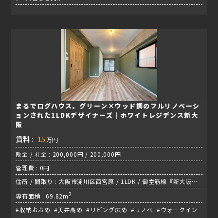
まるでログハウス。グリーン×ウッド調のフルリノベーシ
ョンされた1LDKデザイナーズ｜ホワイトレジデンス新大
阪
賃料 :
15
万円
敷金 / 礼金 : 200,000円 / 200,000円
管理費 : 0円
住所 / 間取り : 大阪市淀川区西宮原 / 1LDK / 御堂筋線『新大阪
駅』
2
専有面積 : 69.82m
#収納おおめ #天井高め #リビング広め #リノベ #ウォークイン