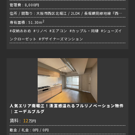
管理費 : 8,000円
住所 / 間取り : 大阪市西区北堀江 / 2LDK / 長堀鶴見緑地線『西大
橋駅』
2
専有面積 : 51.30m
#収納おおめ #リノベ #エアコン #カップル・同棲 #シューズイ
ンクローゼット #デザイナーズマンション
人気エリア南堀江！清潔感溢れるフルリノベーション物件
｜エーデルブルグ
賃料 :
12
万円
敷金 / 礼金 : 0円 / 0円