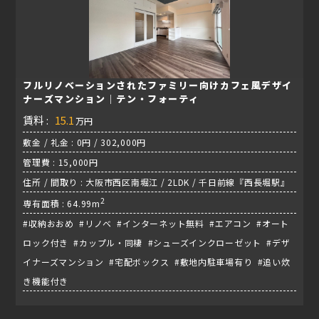
フルリノベーションされたファミリー向けカフェ風デザイ
ナーズマンション｜テン・フォーティ
賃料 :
15.1
万円
敷金 / 礼金 : 0円 / 302,000円
管理費 : 15,000円
住所 / 間取り : 大阪市西区南堀江 / 2LDK / 千日前線『西長堀駅』
2
専有面積 : 64.99m
#収納おおめ #リノベ #インターネット無料 #エアコン #オート
ロック付き #カップル・同棲 #シューズインクローゼット #デザ
イナーズマンション #宅配ボックス #敷地内駐車場有り #追い炊
き機能付き