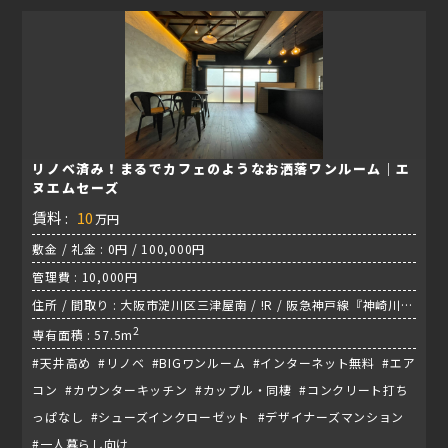
リノベ済み！まるでカフェのようなお洒落ワンルーム｜エ
ヌエムセーズ
賃料 :
10
万円
敷金 / 礼金 : 0円 / 100,000円
管理費 : 10,000円
住所 / 間取り : 大阪市淀川区三津屋南 / !R / 阪急神戸線『神崎川
駅』
2
専有面積 : 57.5m
#天井高め #リノベ #BIGワンルーム #インターネット無料 #エア
コン #カウンターキッチン #カップル・同棲 #コンクリート打ち
っぱなし #シューズインクローゼット #デザイナーズマンション
#一人暮らし向け