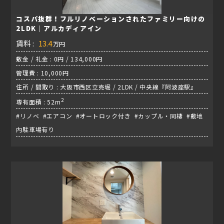
コスパ抜群！フルリノベーションされたファミリー向けの
2LDK｜アルカディアイン
賃料 :
13.4
万円
敷金 / 礼金 : 0円 / 134,000円
管理費 : 10,000円
住所 / 間取り : 大阪市西区立売堀 / 2LDK / 中央線『阿波座駅』
2
専有面積 : 52m
#リノベ #エアコン #オートロック付き #カップル・同棲 #敷地
内駐車場有り