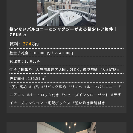
数少ないバルコニーにジャグジーがある希少レア物件｜
ZEUS α
賃料 :
27.4
万円
敷金 / 礼金 : 100.000円 / 274.000円
管理費 : 16.000円
住所 / 間取り : 大阪市浪速区大国 / 2LDK / 御堂筋線『大国町駅』
2
専有面積 : 135.59m
#天井高め #白系 #リビング広め #リノベ #ルーフバルコニー #
エアコン #オートロック付き #シューズインクローゼット #デザ
イナーズマンション #宅配ボックス #追い炊き機能付き