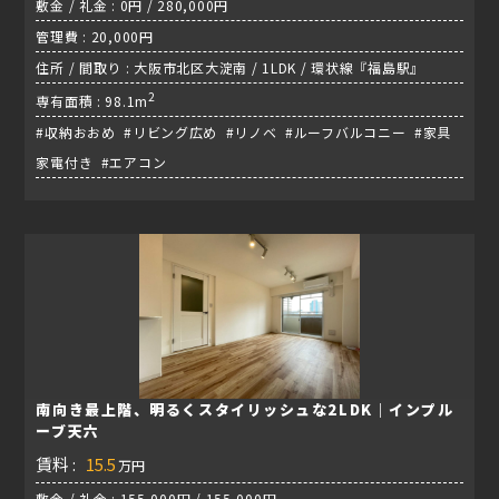
敷金 / 礼金 : 0円 / 280,000円
管理費 : 20,000円
住所 / 間取り : 大阪市北区大淀南 / 1LDK / 環状線『福島駅』
2
専有面積 : 98.1m
#収納おおめ #リビング広め #リノベ #ルーフバルコニー #家具
家電付き #エアコン
南向き最上階、明るくスタイリッシュな2LDK｜インプル
ーブ天六
賃料 :
15.5
万円
敷金 / 礼金 : 155,000円 / 155,000円