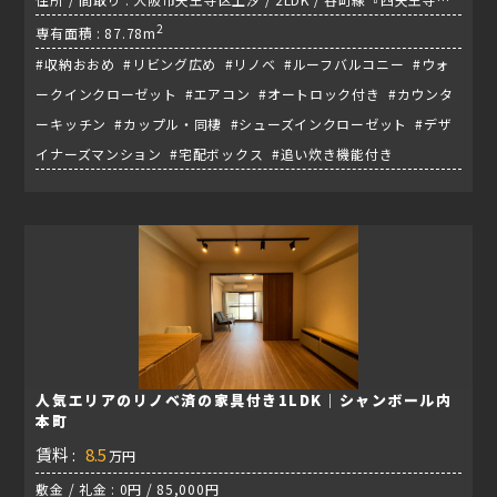
夕陽ケ丘駅』
2
専有面積 : 87.78m
#収納おおめ #リビング広め #リノベ #ルーフバルコニー #ウォ
ークインクローゼット #エアコン #オートロック付き #カウンタ
ーキッチン #カップル・同棲 #シューズインクローゼット #デザ
イナーズマンション #宅配ボックス #追い炊き機能付き
人気エリアのリノベ済の家具付き1LDK｜シャンボール内
本町
賃料 :
8.5
万円
敷金 / 礼金 : 0円 / 85,000円