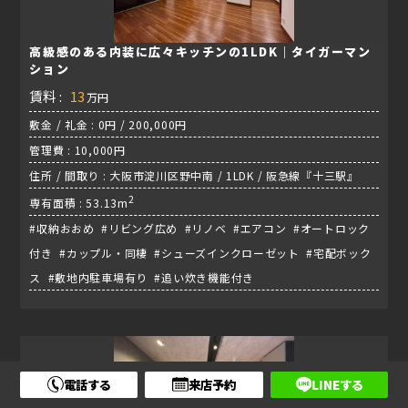
高級感のある内装に広々キッチンの1LDK｜タイガーマン
ション
賃料 :
13
万円
敷金 / 礼金 : 0円 / 200,000円
管理費 : 10,000円
住所 / 間取り : 大阪市淀川区野中南 / 1LDK / 阪急線『十三駅』
2
専有面積 : 53.13m
#収納おおめ #リビング広め #リノベ #エアコン #オートロック
付き #カップル・同棲 #シューズインクローゼット #宅配ボック
ス #敷地内駐車場有り #追い炊き機能付き
電話する
来店予約
LINEする