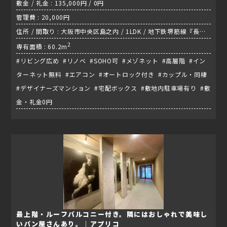
敷金 / 礼金 : 135,000円 / 0円
管理費 : 20,000円
住所 / 間取り : 大阪市中央区島之内 / 1LDK / 地下鉄堺筋線『長堀
橋駅』
2
専有面積 : 60.2m
#リビング広め #リノベ #SOHO可 #メゾネット #高層階 #イン
ターネット無料 #エアコン #オートロック付き #カップル・同棲
#デザイナーズマンション #宅配ボックス #敷地内駐車場有り #敷
金・礼金0円
最上階・ルーフバルコニー付き。隣にはおしゃれで美味し
いパン屋さんあり。｜アプリコ