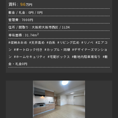
賃料 :
9.6
万円
敷金 / 礼金 : 0円 / 0円
管理費 : 7000円
住所 / 間取り : 大阪府大阪市西区 / 1LDK
2
専有面積 : 31.74m
#収納おおめ #天井高め #白系 #リビング広め #リノベ #エアコ
ン #オートロック付き #カップル・同棲 #デザイナーズマンショ
ン #ホームセキュリティ #宅配ボックス #敷地内駐車場有り #敷
金・礼金0円