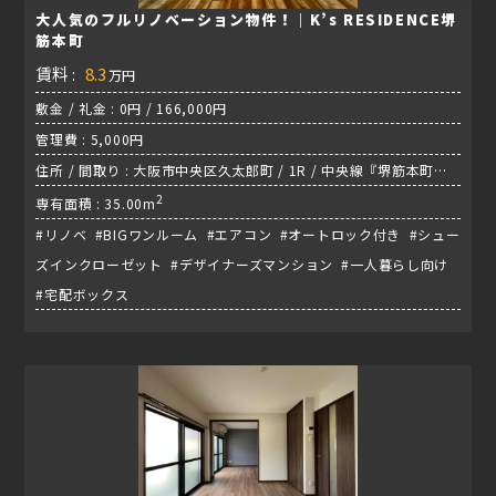
大人気のフルリノベーション物件！｜K’s RESIDENCE堺
筋本町
賃料 :
8.3
万円
敷金 / 礼金 : 0円 / 166,000円
管理費 : 5,000円
住所 / 間取り : 大阪市中央区久太郎町 / 1R / 中央線『堺筋本町
駅』
2
専有面積 : 35.00m
#リノベ #BIGワンルーム #エアコン #オートロック付き #シュー
ズインクローゼット #デザイナーズマンション #一人暮らし向け
#宅配ボックス