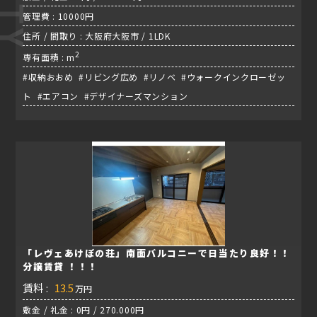
管理費 : 10000円
住所 / 間取り : 大阪府大阪市 / 1LDK
2
専有面積 : m
#収納おおめ #リビング広め #リノベ #ウォークインクローゼッ
ト #エアコン #デザイナーズマンション
「レヴェあけぼの荘」南面バルコニーで日当たり良好！！
分譲賃貸 ！！！
賃料 :
13.5
万円
敷金 / 礼金 : 0円 / 270.000円