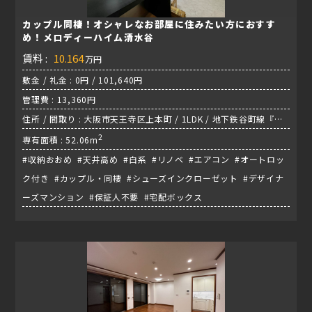
カップル同棲！オシャレなお部屋に住みたい方におすす
め！メロディーハイム清水谷
賃料 :
10.164
万円
敷金 / 礼金 : 0円 / 101,640円
管理費 : 13,360円
住所 / 間取り : 大阪市天王寺区上本町 / 1LDK / 地下鉄谷町線『谷
町六丁目』
2
専有面積 : 52.06m
#収納おおめ #天井高め #白系 #リノベ #エアコン #オートロッ
ク付き #カップル・同棲 #シューズインクローゼット #デザイナ
ーズマンション #保証人不要 #宅配ボックス