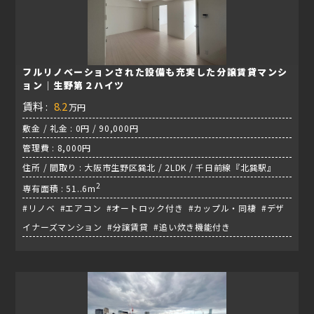
フルリノベーションされた設備も充実した分譲賃貸マンシ
ョン｜生野第２ハイツ
賃料 :
8.2
万円
敷金 / 礼金 : 0円 / 90,000円
管理費 : 8,000円
住所 / 間取り : 大阪市生野区巽北 / 2LDK / 千日前線『北巽駅』
2
専有面積 : 51..6m
#リノベ #エアコン #オートロック付き #カップル・同棲 #デザ
イナーズマンション #分譲賃貸 #追い炊き機能付き