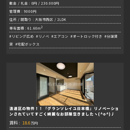
敷金 / 礼金 : 0円 / 230.000円
管理費 : 9000円
住所 / 間取り : 大阪市西区 / 2LDK
2
専有面積 : 61.60m
#リビング広め #リノベ #エアコン #オートロック付き #分譲賃
貸 #宅配ボックス
浪速区の物件！！『グランソレイユ日本橋』リノベーショ
ンされていてすごく綺麗なお部屋空きましたヽ(^o^)丿
賃料 :
18.6
万円