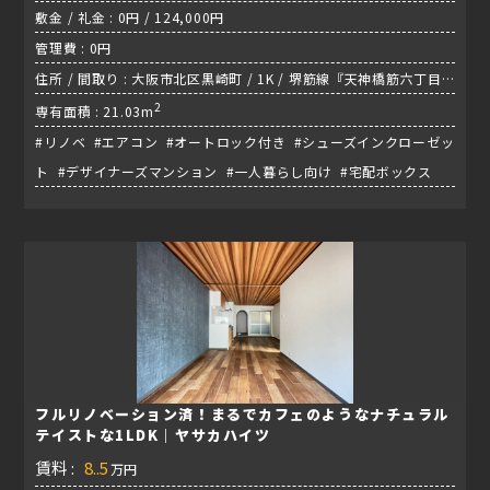
敷金 / 礼金 : 0円 / 124,000円
管理費 : 0円
住所 / 間取り : 大阪市北区黒崎町 / 1K / 堺筋線『天神橋筋六丁目
駅』
2
専有面積 : 21.03m
#リノベ #エアコン #オートロック付き #シューズインクローゼッ
ト #デザイナーズマンション #一人暮らし向け #宅配ボックス
フルリノベーション済！まるでカフェのようなナチュラル
テイストな1LDK｜ヤサカハイツ
賃料 :
8..5
万円