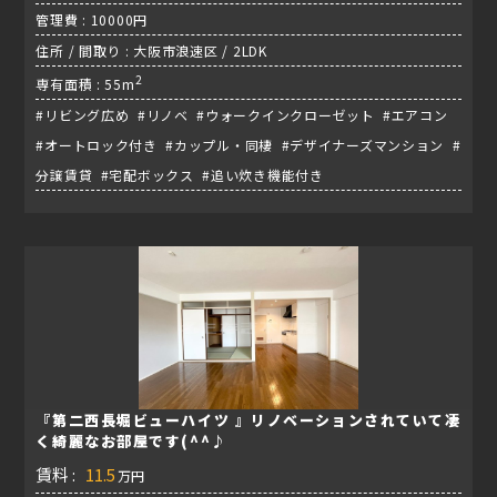
管理費 : 10000円
住所 / 間取り : 大阪市浪速区 / 2LDK
2
専有面積 : 55m
#リビング広め #リノベ #ウォークインクローゼット #エアコン
#オートロック付き #カップル・同棲 #デザイナーズマンション #
分譲賃貸 #宅配ボックス #追い炊き機能付き
『第二西長堀ビューハイツ 』リノベーションされていて凄
く綺麗なお部屋です(^^♪
賃料 :
11.5
万円