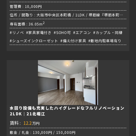
管理費 : 10,000円
住所 / 間取り : 大阪市中央区本町橋 / 1LDK / 堺筋線『堺筋本町
駅』
2
専有面積 : 36.05m
#リノベ #家具家電付き #SOHO可 #エアコン #カップル・同棲
#シューズインクローゼット #備え付け家具 #敷地内駐車場有り
水回り設備も充実したハイグレードなフルリノベーション
2LDK｜21北堀江
賃料 :
12.2
万円
敷金 / 礼金 : 130,000円 / 150,000円