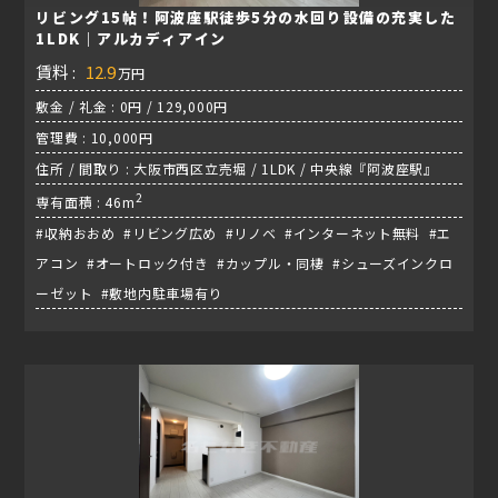
リビング15帖！阿波座駅徒歩5分の水回り設備の充実した
1LDK｜アルカディアイン
賃料 :
12.9
万円
敷金 / 礼金 : 0円 / 129,000円
管理費 : 10,000円
住所 / 間取り : 大阪市西区立売堀 / 1LDK / 中央線『阿波座駅』
2
専有面積 : 46m
#収納おおめ #リビング広め #リノベ #インターネット無料 #エ
アコン #オートロック付き #カップル・同棲 #シューズインクロ
ーゼット #敷地内駐車場有り