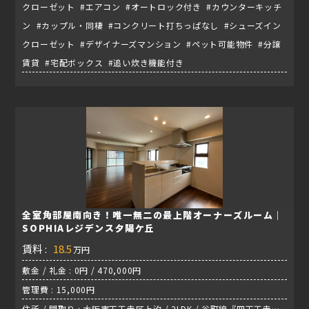
クローゼット #エアコン #オートロック付き #カウンターキッチ
ン #カップル・同棲 #コンクリート打ちっぱなし #シューズイン
クローゼット #デザイナーズマンション #ペット可能物件 #分譲
賃貸 #宅配ボックス #追い炊き機能付き
全室角部屋南向き！唯一無二の最上階オーナーズルーム｜
SOPHIAレジデンス夕陽ケ丘
賃料 :
18.5
万円
敷金 / 礼金 : 0円 / 470,000円
管理費 : 15,000円
住所 / 間取り : 大阪市天王寺区上汐 / 2LDK / 谷町線『四天王寺前