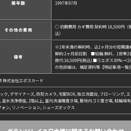
築年数
1997年07月
○ 初期費用 カギ費用 契約時 16,500円（
その他の費用
込）
※1年未満の解約時、込1ヶ月分の短期違約
解約:2ヶ月前日割 ■駐輪:無料、1世帯2台
備考
換代:16,500円(税込) ■①エポス30%→
の他詳細は、補足資料等【特記事項一覧(P
須 株式会社エポスカード
ック, デザイナーズ, 防犯カメラ, 宅配BOX, 独立洗面台, フローリング, 
, 温水洗浄便座, 2階以上, 室内洗濯機置き場, 敷地内ゴミ置き場, 駐輪場有
ォン, リノベーション, シューズボックス