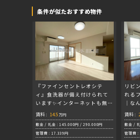
条件が似たおすすめ物件
『ファインセントレオシテ
リビン
ィ』食洗器が備え付けられて
れる
います✨インターネットも無料
｜な
(^^♪
タワ
賃料 :
14.5
賃料 :
万円
敷金 / 礼金 : 145.000円 / 290.000円
敷金 / 礼
管理費 : 17.339円
管理費 : 