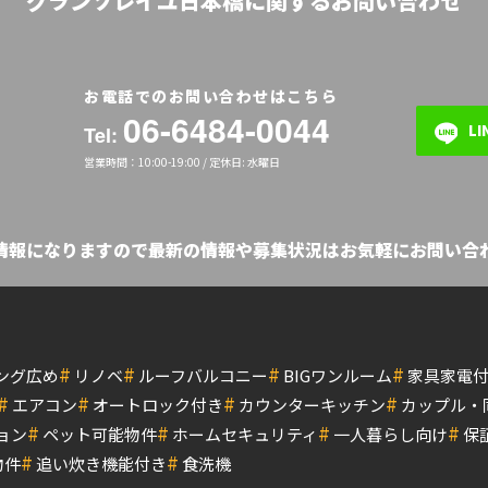
グランソレイユ日本橋に関するお問い合わせ
お電話でのお問い合わせはこちら
06-6484-0044
L
Tel:
営業時間：10:00-19:00 / 定休日: 水曜日
の情報になりますので最新の情報や募集状況はお気軽にお問い合わ
#
#
#
#
ング広め
リノベ
ルーフバルコニー
BIGワンルーム
家具家電
#
#
#
#
エアコン
オートロック付き
カウンターキッチン
カップル・
#
#
#
#
ョン
ペット可能物件
ホームセキュリティ
一人暮らし向け
保
#
#
物件
追い炊き機能付き
食洗機