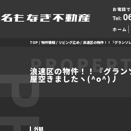
お電話で
0
Tel:
ホーム
TOP
/
物件情報
/
リビング広め
/
浪速区の物件！！『グランソレ
PROPERT
浪速区の物件！！『グラン
屋空きましたヽ(^o^)丿
外観