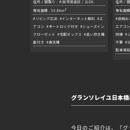
住所 / 間取り : 大阪市浪速区 / 2LDK
住所 / 
2
/ 御堂
専有面積 : 55.86m
専有面積 
#リビング広め #インターネット無料 #エ
#収納お
アコン #オートロック付き #シューズイン
エアコン
クローゼット #宅配ボックス #追い炊き機
同棲 #
能付き #食洗機
不要 #
駐車場
グランソレイユ日本橋
今日のご紹介は、『グ