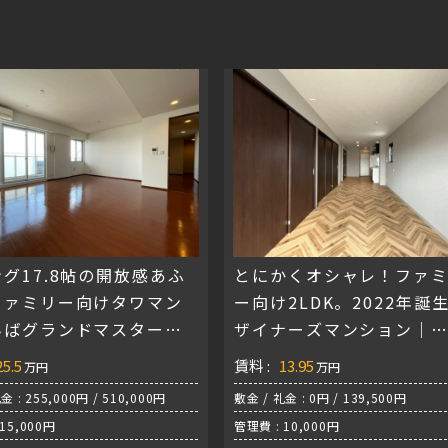
グ17.8帖の開放感あふ
とにかくオシャレ！ファ
ファミリー向けタワマン
ー向け2LDK。2022年誕
んばグランドマスターズ
ザイナーズマンション｜
ー
HOPETREE難波今宮
25.5
賃料 :
13.95
万円
万円
金 : 255,000円 / 510,000円
敷金 / 礼金 : 0円 / 139,500円
15,000円
管理費 : 10,000円