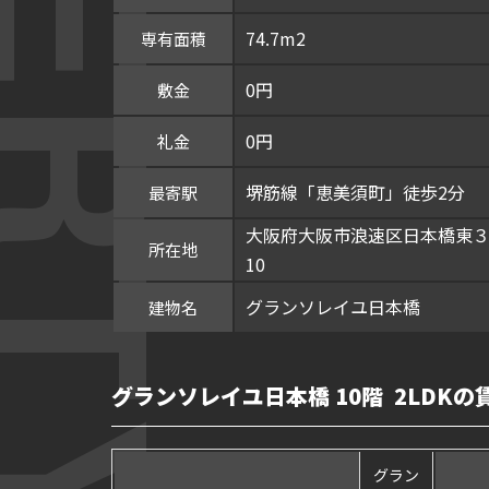
74.7m2
専有面積
0円
敷金
0円
礼金
堺筋線「恵美須町」徒歩2分
最寄駅
大阪府大阪市浪速区日本橋東３丁
所在地
10
グランソレイユ日本橋
建物名
グランソレイユ日本橋 10階 2LDKの
グラン