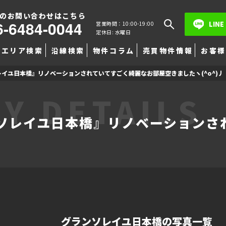
のお問い合わせはこちら
6-6484-0044
LINE
営業時間：10:00-19:00
定休日: 水曜日
エリア検索
沿線検索
物件コラム
売買物件情報
お客様
イユ日本橋』リノベーションされていてすごく綺麗なお部屋空きましたヽ(^o^)丿
Y DETAILS
ソレイユ日本橋』リノベーションさ
グランソレイユ日本橋の写真一覧