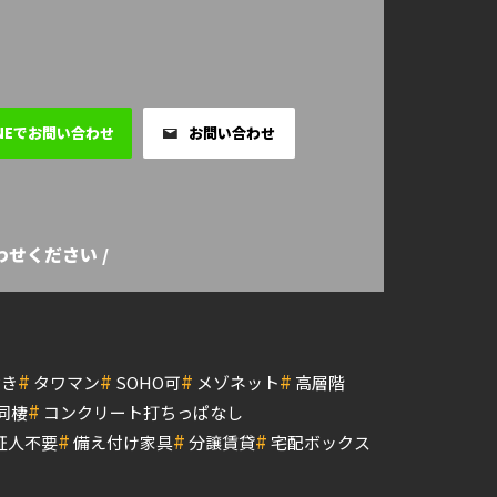
INEでお問い合わせ
お問い合わせ
せください /
#
#
#
#
付き
タワマン
SOHO可
メゾネット
高層階
#
同棲
コンクリート打ちっぱなし
#
#
#
証人不要
備え付け家具
分譲賃貸
宅配ボックス