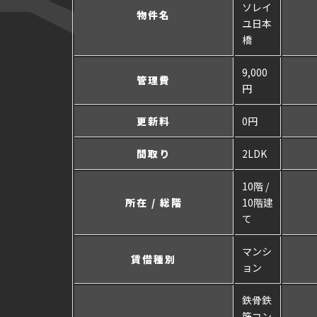
ソレイ
物件名
ユ日本
橋
9,000
管理費
円
更新料
0円
間取り
2LDK
10階 /
所在 / 総階
10階建
て
マンシ
賃借種別
ョン
鉄骨鉄
筋コン