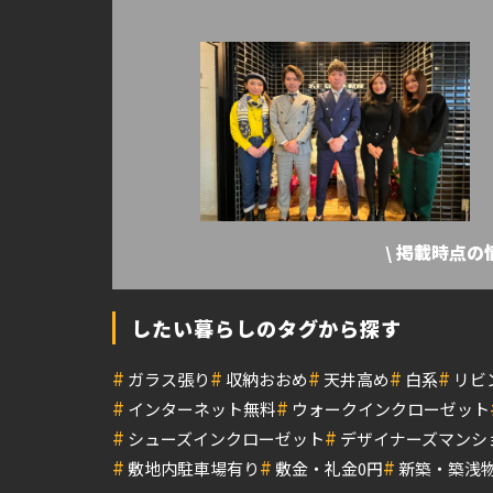
\ 掲載時点
したい暮らしのタグから探す
#
#
#
#
#
ガラス張り
収納おおめ
天井高め
白系
リビ
#
#
インターネット無料
ウォークインクローゼット
#
#
シューズインクローゼット
デザイナーズマンシ
#
#
#
敷地内駐車場有り
敷金・礼金0円
新築・築浅