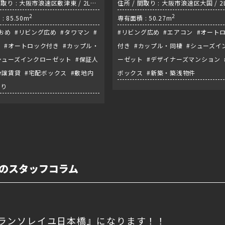
間取り : 大阪市浪速区敷津東 / 2LDK
住所 / 間取り : 大阪市浪速区大国 / 2L
筋線『大国町駅』
2
環状線『今宮駅』
2
: 85.50m
専有面積 : 50.27m
おめ #リビング広め #タワマン #
#リビング広め #エアコン #オート
 #オートロック付き #カップル・
付き #カップル・同棲 #シューズイ
シューズインクローゼット #保証人
ーゼット #デザイナーズマンション 
分譲賃貸 #宅配ボックス #敷地内
ボックス #新築・築浅物件
有り
のスタッフコラム
ランソレイユ日本橋』になります！！