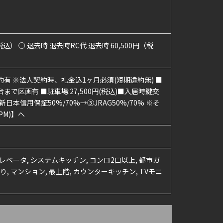
税込） ○ 退去時 退去時RC代 退去時 60,500円（税
有 ※法人契約時、礼金込1ヶ月必須(短期違約無) ■
まで区画有 ■駐車場:27,500円(税込)■入居時鍵交
②新日本信用保証50%/70%→③JRAG50%/70% ※そ
M)】へ
エレベータ, システムキッチン, コンロ2口以上, 都市ガ
り, マンション, 最上階, カウンターキッチン, TVモニ