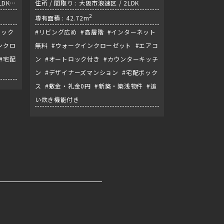
DK /
住所 / 間取り : 大阪市浪速区 / 2LDK
2
専有面積 : 42.72m
ロック
#リビング広め #高層階 #インターネット
ンクロ
無料 #ウォークインクローゼット #エアコ
#宅配
ン #オートロック付き #カウンターキッチ
ン #デザイナーズマンション #宅配ボック
ス #敷金・礼金0円 #新築・築浅物件 #追
い炊き機能付き