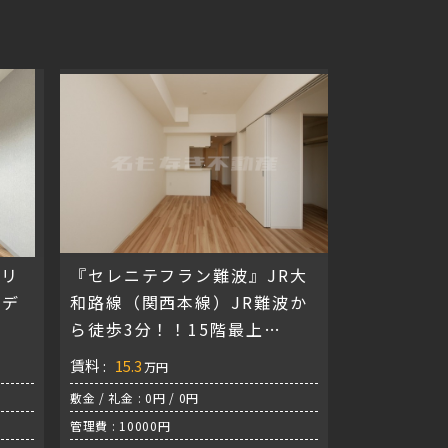
ミリ
『セレニテフラン難波』JR大
生デ
和路線（関西本線）JR難波か
ら徒歩3分！！15階最上
階！！！インターネット無料✨
賃料 :
15.3
万円
敷金 / 礼金 : 0円 / 0円
管理費 : 10000円