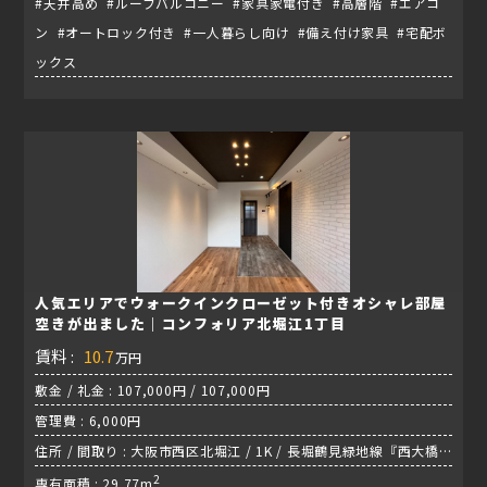
#天井高め #ルーフバルコニー #家具家電付き #高層階 #エアコ
ン #オートロック付き #一人暮らし向け #備え付け家具 #宅配ボ
ックス
人気エリアでウォークインクローゼット付きオシャレ部屋
空きが出ました｜コンフォリア北堀江1丁目
賃料 :
10.7
万円
敷金 / 礼金 : 107,000円 / 107,000円
管理費 : 6,000円
住所 / 間取り : 大阪市西区北堀江 / 1K / 長堀鶴見緑地線『西大橋
駅』
2
専有面積 : 29.77m