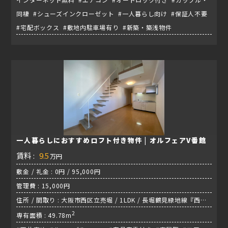
同棲 #シューズインクローゼット #一人暮らし向け #保証人不要
#宅配ボックス #敷地内駐車場有り #新築・築浅物件
一人暮らしにおすすめロフト付き物件 | オルフェアV番館
賃料 :
9.5
万円
敷金 / 礼金 : 0円 / 95,000円
管理費 : 15,000円
住所 / 間取り : 大阪市西区立売堀 / 1LDK / 長堀鶴見緑地線『西大
橋駅』
2
専有面積 : 49.78m