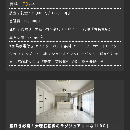
賃料 :
7.9
万円
敷金 / 礼金 : 20,000円 / 100,000円
管理費 : 11,000円
住所 / 間取り : 大阪市西区新町 / 1DK / 千日前線『西長堀駅』
2
専有面積 : 26.36m
#家具家電付き #インターネット無料 #エアコン #オートロック
付き #カップル・同棲 #シューズインクローゼット #備え付け家
具 #宅配ボックス #新築・築浅物件 #追い炊き機能付き
服好き必見！大理石基調のラグジュアリーな1LDK｜