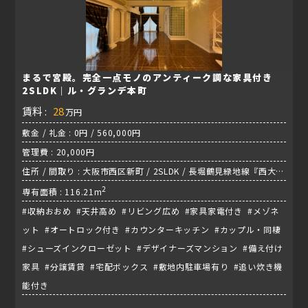
まるで宮殿。完全一点モノのアンティーク調な家具付き
2SLDK｜ル・グランデ本町
賃料 :
28
万円
敷金 / 礼金 : 0円 / 560,000円
管理費 : 20,000円
住所 / 間取り : 大阪市西区新町 / 2SLDK / 長堀鶴見緑地線『西大橋
駅』
2
専有面積 : 116.21m
#収納おおめ #天井高め #リビング広め #家具家電付き #メゾネ
ット #オートロック付き #カウンターキッチン #カップル・同棲
#シューズインクローゼット #デザイナーズマンション #備え付け
家具 #分譲賃貸 #宅配ボックス #敷地内駐車場有り #追い炊き機
能付き