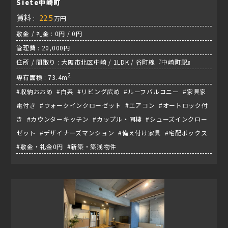
Siete中崎町
賃料 :
22.5
万円
敷金 / 礼金 : 0円 / 0円
管理費 : 20,000円
住所 / 間取り : 大阪市北区中崎 / 1LDK / 谷町線『中崎町駅』
2
専有面積 : 73.4m
#収納おおめ #白系 #リビング広め #ルーフバルコニー #家具家
電付き #ウォークインクローゼット #エアコン #オートロック付
き #カウンターキッチン #カップル・同棲 #シューズインクロー
ゼット #デザイナーズマンション #備え付け家具 #宅配ボックス
#敷金・礼金0円 #新築・築浅物件