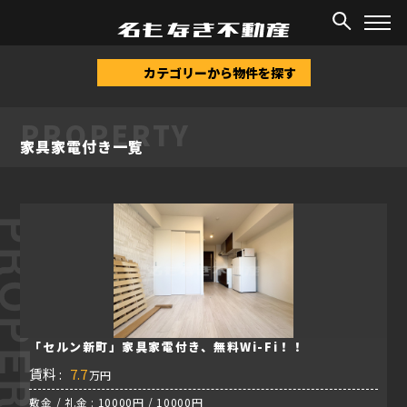
TOP
/
物件情報
/
家具家電付き
カテゴリーから物件を探す
PROPERTY
家具家電付き一覧
ROPERTY
「セルン新町」家具家電付き、無料Wi-Fi！！
賃料 :
7.7
万円
敷金 / 礼金 : 10000円 / 10000円