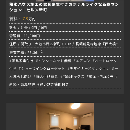
積水ハウス施工の家具家電付きのホテルライクな新築マン
ション｜セルン新町
賃料 :
7.8
万円
敷金 / 礼金 : 0円 / 0円
管理費 : 11,000円
住所 / 間取り : 大阪市西区新町 / 1DK / 長堀鶴見緑地線『西大橋
駅』
2
専有面積 : 26.36m
#家具家電付き #インターネット無料 #エアコン #オートロック
付き #シューズインクローゼット #デザイナーズマンション #一
人暮らし向け #備え付け家具 #宅配ボックス #敷金・礼金0円 #
新築・築浅物件 #追い炊き機能付き