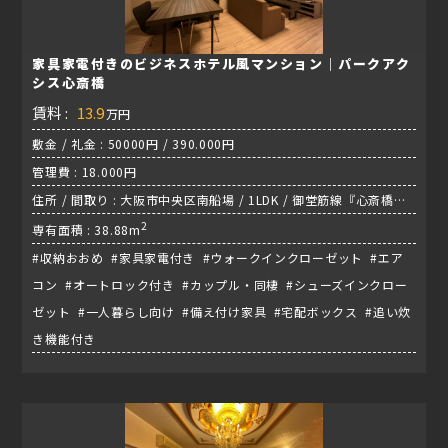
家具家電付きのビジネスホテル風マンション｜パークアク
シス心斎橋
賃料 :
13.9
万円
敷金 / 礼金 : 50000円 / 390.000円
管理費 : 18.000円
住所 / 間取り : 大阪市中央区南船場 / 1LDK / 御堂筋線『心斎橋
駅』
2
専有面積 : 38.88m
#収納おおめ #家具家電付き #ウォークインクローゼット #エア
コン #オートロック付き #カップル・同棲 #シューズインクロー
ゼット #一人暮らし向け #備え付け家具 #宅配ボックス #追い炊
き機能付き