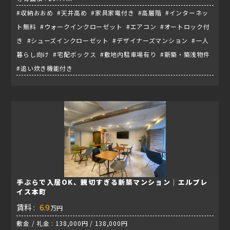
#収納おおめ #天井高め #家具家電付き #高層階 #インターネッ
ト無料 #ウォークインクローゼット #エアコン #オートロック付
き #シューズインクローゼット #デザイナーズマンション #一人
暮らし向け #宅配ボックス #敷地内駐車場有り #新築・築浅物件
#追い炊き機能付き
手ぶらで入居OK、親切すぎる新築マンション｜エルプレ
イス本町
賃料 :
6.9
万円
敷金 / 礼金 : 138,000円 / 138,000円