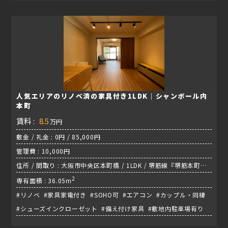
人気エリアのリノベ済の家具付き1LDK｜シャンボール内
本町
賃料 :
8.5
万円
敷金 / 礼金 : 0円 / 85,000円
管理費 : 10,000円
住所 / 間取り : 大阪市中央区本町橋 / 1LDK / 堺筋線『堺筋本町
駅』
2
専有面積 : 36.05m
#リノベ #家具家電付き #SOHO可 #エアコン #カップル・同棲
#シューズインクローゼット #備え付け家具 #敷地内駐車場有り