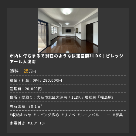
市内に佇むまるで別荘のような快適空間3LDK｜ビレッジ
アール大淀南
賃料 :
28
万円
敷金 / 礼金 : 0円 / 280,000円
管理費 : 20,000円
住所 / 間取り : 大阪市北区大淀南 / 1LDK / 環状線『福島駅』
2
専有面積 : 98.1m
#収納おおめ #リビング広め #リノベ #ルーフバルコニー #家具
家電付き #エアコン