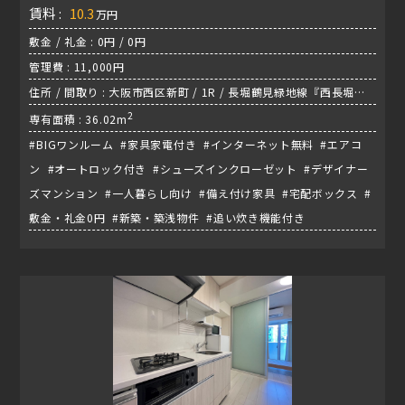
賃料 :
10.3
万円
敷金 / 礼金 : 0円 / 0円
管理費 : 11,000円
住所 / 間取り : 大阪市西区新町 / 1R / 長堀鶴見緑地線『西長堀
駅』
2
専有面積 : 36.02m
#BIGワンルーム #家具家電付き #インターネット無料 #エアコ
ン #オートロック付き #シューズインクローゼット #デザイナー
ズマンション #一人暮らし向け #備え付け家具 #宅配ボックス #
敷金・礼金0円 #新築・築浅物件 #追い炊き機能付き