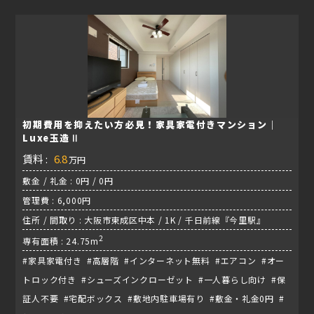
初期費用を抑えたい方必見！家具家電付きマンション｜
Luxe玉造Ⅱ
賃料 :
6.8
万円
敷金 / 礼金 : 0円 / 0円
管理費 : 6,000円
住所 / 間取り : 大阪市東成区中本 / 1K / 千日前線『今里駅』
2
専有面積 : 24.75m
#家具家電付き #高層階 #インターネット無料 #エアコン #オー
トロック付き #シューズインクローゼット #一人暮らし向け #保
証人不要 #宅配ボックス #敷地内駐車場有り #敷金・礼金0円 #