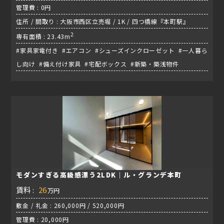
管理費 : 0円
住所 / 間取り : 大阪市西区立売堀 / 1K / 四つ橋線『本町駅』
2
専有面積 : 23.43m
#家具家電付き #エアコン #シューズインクローゼット #一人暮ら
し向け #備え付け家具 #宅配ボックス #新築・築浅物件
モダンすぎる高級感漂う2LDK｜ル・グランデ本町
賃料 :
26
万円
敷金 / 礼金 : 260,000円 / 520,000円
管理費 : 20,000円