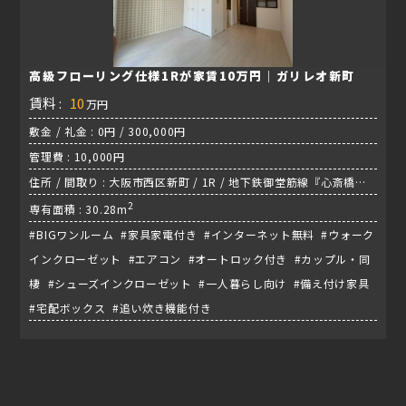
高級フローリング仕様1Rが家賃10万円｜ガリレオ新町
賃料 :
10
万円
敷金 / 礼金 : 0円 / 300,000円
管理費 : 10,000円
住所 / 間取り : 大阪市西区新町 / 1R / 地下鉄御堂筋線『心斎橋
駅』
2
専有面積 : 30.28m
#BIGワンルーム #家具家電付き #インターネット無料 #ウォーク
インクローゼット #エアコン #オートロック付き #カップル・同
棲 #シューズインクローゼット #一人暮らし向け #備え付け家具
#宅配ボックス #追い炊き機能付き