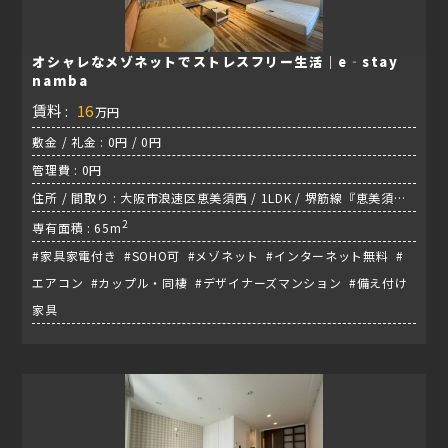
オシャレなメゾネットでストレスフリー生活｜e‐stay
namba
賃料 :
16
万円
敷金 / 礼金 : 0円 / 0円
管理費 : 0円
住所 / 間取り : 大阪市浪速区恵美須西 / 1LDK / 堺筋線『恵美須町
駅』
2
専有面積 : 65m
#家具家電付き #SOHO可 #メゾネット #インターネット無料 #
エアコン #カップル・同棲 #デザイナーズマンション #備え付け
家具