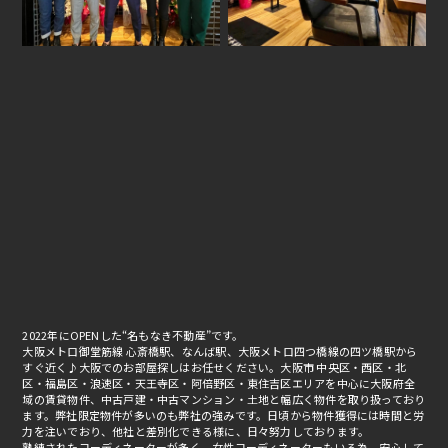
2022年にOPENした“名もなき不動産”です。
大阪メトロ御堂筋線 心斎橋駅、なんば駅、大阪メトロ四つ橋線の四ツ橋駅から
すぐ近く♪大阪でのお部屋探しはお任せください。大阪市 中央区・西区・北
区・福島区・浪速区・天王寺区・阿倍野区・東住吉区エリアを中心に大阪府全
域の賃貸物件、中古戸建・中古マンション・土地と幅広く物件を取り扱っており
ます。弊社限定物件が多いのも弊社の強みです。日頃から物件獲得には時間と労
力を注いでおり、他社と差別化できる様に、日々努力しております。
熟練されたコーディネーターが多く、女性コーディネーターもいる為、安心して