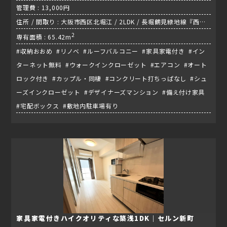
管理費 : 13,000円
住所 / 間取り : 大阪市西区北堀江 / 2LDK / 長堀鶴見緑地線『西長
堀駅』
2
専有面積 : 65.42m
#収納おおめ #リノベ #ルーフバルコニー #家具家電付き #イン
ターネット無料 #ウォークインクローゼット #エアコン #オート
ロック付き #カップル・同棲 #コンクリート打ちっぱなし #シュ
ーズインクローゼット #デザイナーズマンション #備え付け家具
#宅配ボックス #敷地内駐車場有り
家具家電付きハイクオリティな築浅1DK｜セルン新町