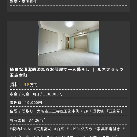
新築・築浅物件
純白な清潔感溢れるお部屋で一人暮らし ｜ ルネフラッツ
玉造本町
賃料 :
9.8
万円
敷金 / 礼金 : 0円 / 108,000円
管理費 : 10,000円
住所 / 間取り : 大阪市天王寺区玉造本町 / 2K / 環状線 『玉造駅』
2
専有面積 : 34.26m
#収納おおめ #天井高め #白系 #リビング広め #家具家電付き #
インターネット無料 #エアコン #オートロック付き #カップル・