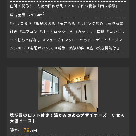
住所 / 間取り : 大阪市西区新町 / 2LDK / 四つ橋線『四ツ橋駅』
2
専有面積 : 79.04m
#ガラス張り #収納おおめ #天井高め #リビング広め #家具家電
付き #エアコン #オートロック付き #カップル・同棲 #コンクリ
ート打ちっぱなし #シューズインクローゼット #デザイナーズマ
ンション #宅配ボックス #新築・築浅物件 #追い炊き機能付き
琉球畳のロフト付き！温かみのあるデザイナーズ｜リセス
大阪イースト
賃料 :
7.9
万円