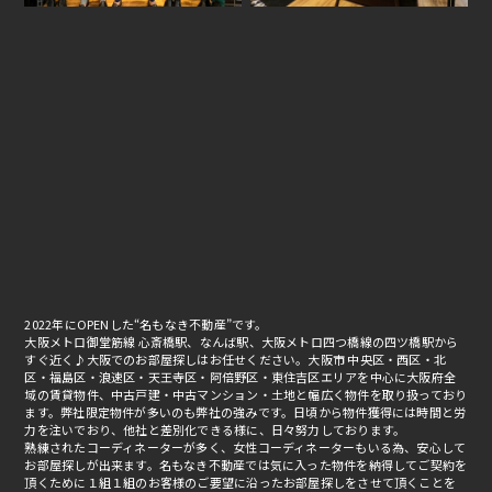
2022年にOPENした“名もなき不動産”です。
大阪メトロ御堂筋線 心斎橋駅、なんば駅、大阪メトロ四つ橋線の四ツ橋駅から
すぐ近く♪大阪でのお部屋探しはお任せください。大阪市 中央区・西区・北
区・福島区・浪速区・天王寺区・阿倍野区・東住吉区エリアを中心に大阪府全
域の賃貸物件、中古戸建・中古マンション・土地と幅広く物件を取り扱っており
ます。弊社限定物件が多いのも弊社の強みです。日頃から物件獲得には時間と労
力を注いでおり、他社と差別化できる様に、日々努力しております。
熟練されたコーディネーターが多く、女性コーディネーターもいる為、安心して
お部屋探しが出来ます。名もなき不動産では気に入った物件を納得してご契約を
頂くために１組１組のお客様のご要望に沿ったお部屋探しをさせて頂くことを