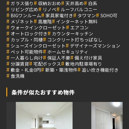
#
#
#
#
ガラス張り
収納おおめ
天井高め
白系
#
#
#
リビング広め
リノベ
ルーフバルコニー
#
#
#
#
BIGワンルーム
家具家電付き
タワマン
SOHO可
#
#
#
メゾネット
高層階
インターネット無料
#
#
ウォークインクローゼット
エアコン
#
#
オートロック付き
カウンターキッチン
#
#
カップル・同棲
コンクリート打ちっぱなし
#
#
シューズインクローゼット
デザイナーズマンション
#
#
ペット可能物件
ホームセキュリティ
#
#
#
一人暮らし向け
保証人不要
備え付け家具
#
#
#
分譲賃貸
宅配ボックス
敷地内駐車場有り
#
#
#
敷金・礼金0円
新築・築浅物件
追い炊き機能付き
#
食洗機
条件が似たおすすめ物件