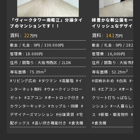
「ヴィークタワー南堀江」分譲タイ
緑豊かな靭公園を一望
プのマンションです！！
イリッシュなデザイナー
賃料 :
22
賃料 :
14.1
万円
万円
敷金 / 礼金 : 0円 / 330.000円
敷金 / 礼金 : 0円 / 282,0
管理費 : 18.000円
管理費 : 16,000円
住所 / 間取り : 大阪市西区 / 2LDK
住所 / 間取り : 大阪市西区京
2
四つ橋線『肥後橋駅』
2
専有面積 : 75.39m
専有面積 : 52.29m
#リビング広め #タワマン #高層階 #イ
#収納おおめ #白系 #イ
ンターネット無料 #ウォークインクロー
料 #エアコン #オートロ
ゼット #エアコン #オートロック付き #
クリート打ちっぱなし #
カウンターキッチン #カップル・同棲 #
ンション #一人暮らし向け
デザイナーズマンション #分譲賃貸 #宅
ス #新築・築浅物件 #
配ボックス #追い炊き機能付き #食洗機
#食洗機