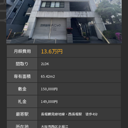
13.6万円
月額費用
間取り
2LDK
専有面積
65.42m2
敷金
150,000円
礼金
149,000円
最寄駅
長堀鶴見緑地線・西長堀駅 徒歩4分
所在地
大阪市西区北堀江