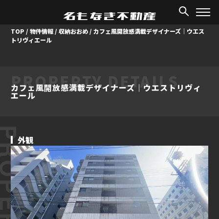
TOP
/
物件情報
/
収納おおめ
/
カフェ風開放感満載デザイナーズ｜ウエス
トリヴィエール
PROPERTY DETAILS
カフェ風開放感満載デザイナーズ｜ウエストリヴィ
エール
ROPERTY
外観