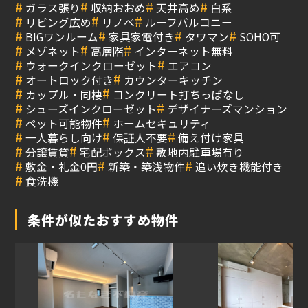
#
#
#
#
ガラス張り
収納おおめ
天井高め
白系
#
#
#
リビング広め
リノベ
ルーフバルコニー
#
#
#
#
BIGワンルーム
家具家電付き
タワマン
SOHO可
#
#
#
メゾネット
高層階
インターネット無料
#
#
ウォークインクローゼット
エアコン
#
#
オートロック付き
カウンターキッチン
#
#
カップル・同棲
コンクリート打ちっぱなし
#
#
シューズインクローゼット
デザイナーズマンション
#
#
ペット可能物件
ホームセキュリティ
#
#
#
一人暮らし向け
保証人不要
備え付け家具
#
#
#
分譲賃貸
宅配ボックス
敷地内駐車場有り
#
#
#
敷金・礼金0円
新築・築浅物件
追い炊き機能付き
#
食洗機
条件が似たおすすめ物件