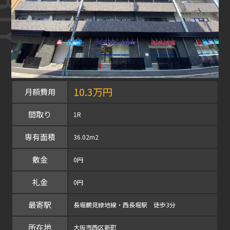
10.3万円
月額費用
間取り
1R
専有面積
36.02m2
敷金
0円
礼金
0円
最寄駅
長堀鶴見緑地線・西長堀駅 徒歩3分
所在地
大阪市西区新町