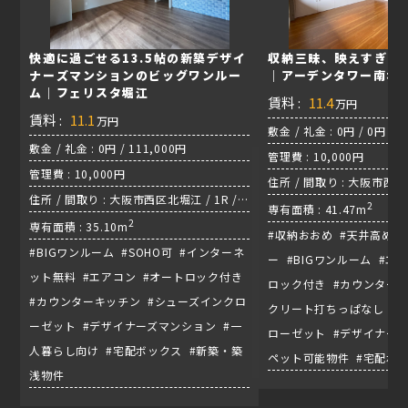
快適に過ごせる13.5帖の新築デザイ
収納三昧、映えすぎる
ナーズマンションのビッグワンルー
｜アーデンタワー南堀
ム｜フェリスタ堀江
賃料 :
11.4
万円
賃料 :
11.1
万円
敷金 / 礼金 : 0円 / 0円
敷金 / 礼金 : 0円 / 111,000円
管理費 : 10,000円
管理費 : 10,000円
住所 / 間取り : 大阪市西区南
住所 / 間取り : 大阪市西区北堀江 / 1R /
千日線『西長堀駅』
2
専有面積 : 41.47m
四つ橋線『四ツ橋駅』
2
専有面積 : 35.10m
#収納おおめ #天井高め 
#BIGワンルーム #SOHO可 #インターネ
ー #BIGワンルーム #エ
ット無料 #エアコン #オートロック付き
ロック付き #カウンターキ
#カウンターキッチン #シューズインクロ
クリート打ちっぱなし #
ーゼット #デザイナーズマンション #一
ローゼット #デザイナーズ
人暮らし向け #宅配ボックス #新築・築
ペット可能物件 #宅配ボ
浅物件