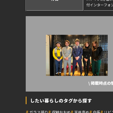
付インターフォン
\ 掲載時点
したい暮らしのタグから探す
#
#
#
#
#
ガラス張り
収納おおめ
天井高め
白系
リビ