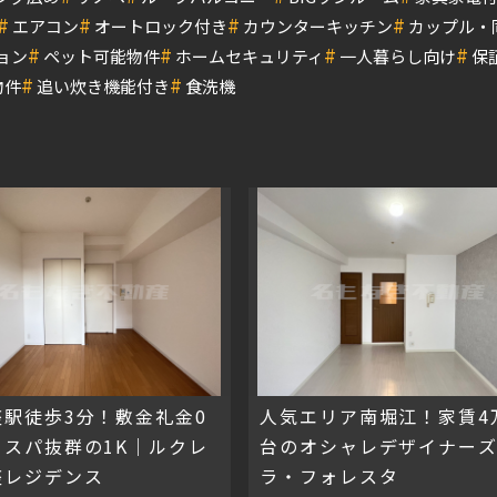
#
#
#
#
エアコン
オートロック付き
カウンターキッチン
カップル・
#
#
#
#
ョン
ペット可能物件
ホームセキュリティ
一人暮らし向け
保
#
#
物件
追い炊き機能付き
食洗機
座駅徒歩3分！敷金礼金0
人気エリア南堀江！家賃4
コスパ抜群の1K｜ルクレ
台のオシャレデザイナー
座レジデンス
ラ・フォレスタ