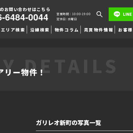
のお問い合わせはこちら
6-6484-0044
LINE
営業時間：10:00-19:00
定休日: 水曜日
エリア検索
沿線検索
物件コラム
売買物件情報
お客様
Y DETAILS
アリー物件！
ガリレオ新町の写真一覧