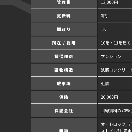
管理費
12,000円
更新料
0円
間取り
1K
所在 / 総階
10階 / 11階建て
賃借種別
マンション
建物構造
鉄筋コンクリー
駐車場
近隣
保険
20,000円
保証会社
回総賃料の70%(
オートロック, デ
特徴
ストイレ別, 温水