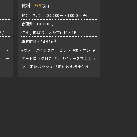
マーケットもすぐ近くにあ
賃料 :
9.6
万円
り！！
敷金 / 礼金 : 200.000円 / 100.000円
管理費 : 10.000円
 / 御
住所 / 間取り : 大阪市西区 / 1K
2
専有面積 : 34.98m
オート
#ウォークインクローゼット #エアコン #
 #一
オートロック付き #デザイナーズマンショ
ン #宅配ボックス #追い炊き機能付き