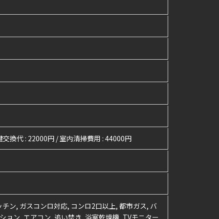
 鍵交換代 : 22000円 / 室内清掃費用 : 44000円
チン, ガスコンロ対応, コンロ2口以上, 都市ガス, バ
ョン, エアコン, 追い焚き, 浴室乾燥機, TVモニター