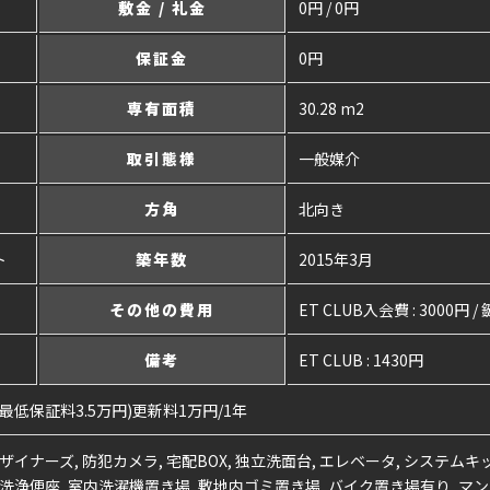
敷金 / 礼金
0円 / 0円
保証金
0円
専有面積
30.28 m2
取引態様
一般媒介
方角
北向き
ト
築年数
2015年3月
その他の費用
ET CLUB入会費 : 3000円 /
備考
ET CLUB : 1430円
最低保証料3.5万円)更新料1万円/1年
ザイナーズ, 防犯カメラ, 宅配BOX, 独立洗面台, エレベータ, システムキッ
洗浄便座, 室内洗濯機置き場, 敷地内ゴミ置き場, バイク置き場有り, マンシ