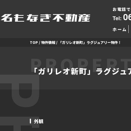
お電話で
0
Tel:
ホーム
TOP
/
物件情報
/
「ガリレオ新町」ラグジュアリー物件！
PROPERT
「ガリレオ新町」ラグジュ
外観