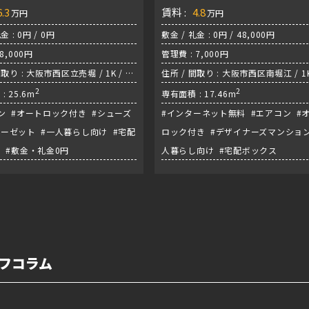
6.3
賃料 :
4.8
万円
万円
金 : 0円 / 0円
敷金 / 礼金 : 0円 / 48,000円
8,000円
管理費 : 7,000円
間取り : 大阪市西区立売堀 / 1K / 千
住所 / 間取り : 大阪市西区南堀江 / 1K
『阿波座駅』
2
堂筋線『大国町駅』
2
: 25.6m
専有面積 : 17.46m
ン #オートロック付き #シューズ
#インターネット無料 #エアコン #
ーゼット #一人暮らし向け #宅配
ロック付き #デザイナーズマンション
 #敷金・礼金0円
人暮らし向け #宅配ボックス
フコラム