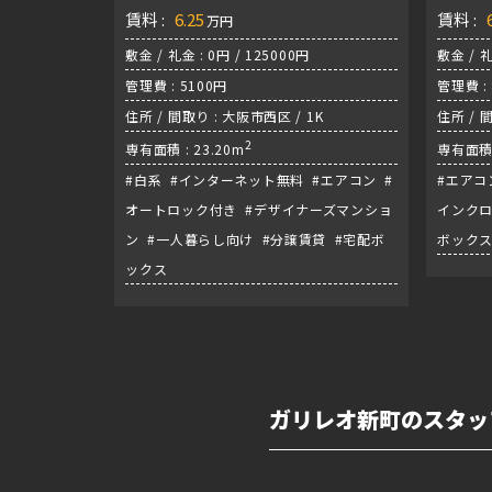
ン！！！！
賃料 :
6.25
賃料 :
万円
敷金 / 礼金 : 0円 / 125000円
敷金 / 礼
管理費 : 5100円
管理費 : 
住所 / 間取り : 大阪市西区 / 1K
住所 / 
2
日前線
専有面積 : 23.20m
専有面積 
#白系 #インターネット無料 #エアコン #
#エアコ
オートロック付き #デザイナーズマンショ
インクロ
ン #一人暮らし向け #分譲賃貸 #宅配ボ
ボックス
ックス
ガリレオ新町のスタッ