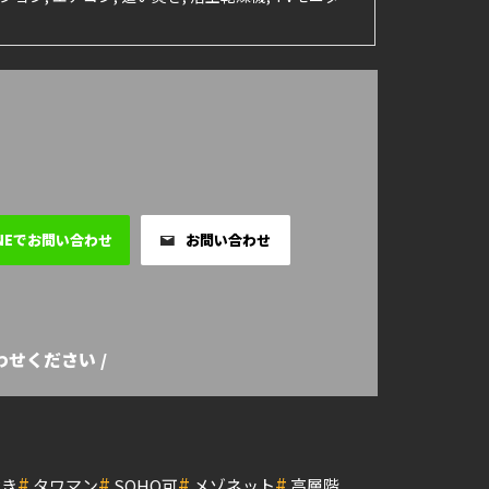
INEでお問い合わせ
お問い合わせ
せください /
#
#
#
#
付き
タワマン
SOHO可
メゾネット
高層階