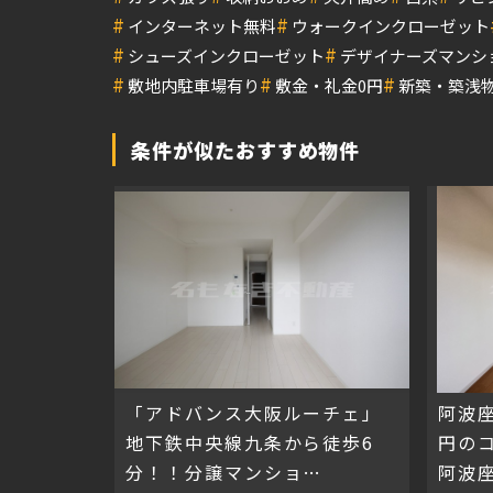
#
#
インターネット無料
ウォークインクローゼット
#
#
シューズインクローゼット
デザイナーズマンシ
#
#
#
敷地内駐車場有り
敷金・礼金0円
新築・築浅
条件が似たおすすめ物件
「アドバンス大阪ルーチェ」
阿波
地下鉄中央線九条から徒歩6
円の
分！！分譲マンショ
阿波