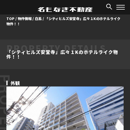
TOP
/
物件情報
/
白系
/
「シティヒルズ安堂寺」広々１Kのホテルライク
物件！！
PROPERTY DETAILS
「シティヒルズ安堂寺」広々１Kのホテルライク物
件！！
ROPERTY
外観