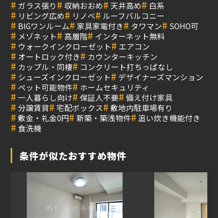
#
#
#
#
ガラス張り
収納おおめ
天井高め
白系
#
#
#
リビング広め
リノベ
ルーフバルコニー
#
#
#
#
BIGワンルーム
家具家電付き
タワマン
SOHO可
#
#
#
メゾネット
高層階
インターネット無料
#
#
ウォークインクローゼット
エアコン
#
#
オートロック付き
カウンターキッチン
#
#
カップル・同棲
コンクリート打ちっぱなし
#
#
シューズインクローゼット
デザイナーズマンション
#
#
ペット可能物件
ホームセキュリティ
#
#
#
一人暮らし向け
保証人不要
備え付け家具
#
#
#
分譲賃貸
宅配ボックス
敷地内駐車場有り
#
#
#
敷金・礼金0円
新築・築浅物件
追い炊き機能付き
#
食洗機
条件が似たおすすめ物件