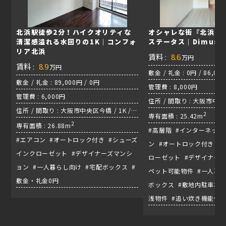
北浜駅徒歩2分！ハイクオリティな
オシャレな街『北浜』
清潔感溢れる水回りの1K｜コンフォ
ステータス｜Dimus
リア北浜
賃料 :
8.6
万円
賃料 :
8.9
万円
敷金 / 礼金 : 0円 / 86,00
敷金 / 礼金 : 89,000円 / 0円
管理費 : 8,000円
管理費 : 6,000円
住所 / 間取り : 大阪市中央区
住所 / 間取り : 大阪市中央区今橋 / 1K /
堺筋線『北浜駅』
2
専有面積 : 25.42m
堺筋線『北浜駅』
2
専有面積 : 26.88m
#高層階 #インターネット
#エアコン #オートロック付き #シューズ
ン #オートロック付き #
インクローゼット #デザイナーズマンシ
ローゼット #デザイナーズ
ョン #一人暮らし向け #宅配ボックス #
ペット可能物件 #一人暮ら
敷金・礼金0円
ボックス #敷地内駐車場有
浅物件 #追い炊き機能付