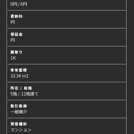
0円 / 0円
更新料
円
保証金
円
間取り
1K
専有面積
32.34 m2
所在 / 総階
5階 / 11階建て
取引態様
一般媒介
賃借種別
マンション