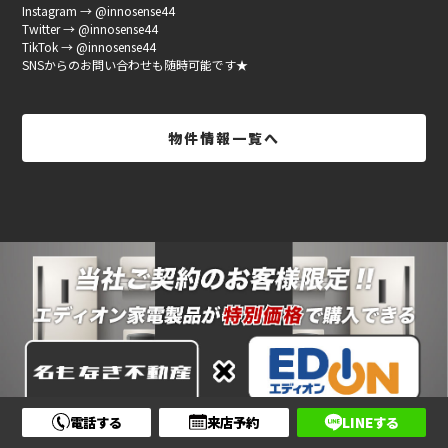
Instagram → @innosense44
Twitter → @innosense44
TikTok → @innosense44
SNSからのお問い合わせも随時可能です★
物件情報一覧へ
電話する
来店予約
LINEする