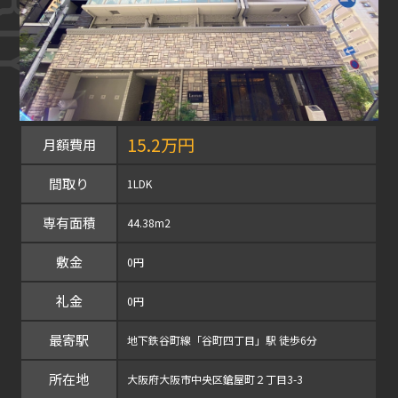
15.2万円
月額費用
間取り
1LDK
専有面積
44.38m2
敷金
0円
礼金
0円
最寄駅
地下鉄谷町線「谷町四丁目」駅 徒歩6分
所在地
大阪府大阪市中央区鎗屋町２丁目3-3