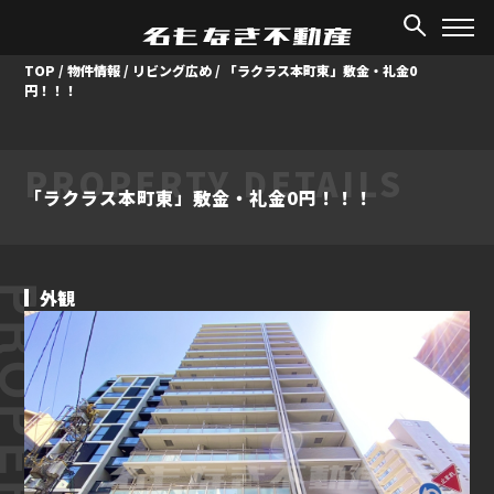
TOP
/
物件情報
/
リビング広め
/
「ラクラス本町東」敷金・礼金0
円！！！
PROPERTY DETAILS
「ラクラス本町東」敷金・礼金0円！！！
ROPERTY
外観