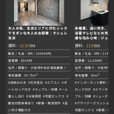
大人の街、北浜エリアに佇むシック
床暖房、追い炊き、浴
でモダンな大人のお部屋｜ラシュレ
浴室テレビなどの充実
北浜
適な住み心地｜ジュー
賃料 :
12.15
賃料 :
11.9
万円
万円
敷金 / 礼金 : 0円 / 200000円
敷金 / 礼金 : 0円 / 119,0
管理費 : 8500円
管理費 : 12,000円
住所 / 間取り : 大阪市中央区東高麗橋 /
住所 / 間取り : 大阪市中
1LDK / 京阪本線『北浜駅』
2
1LDK / 堺筋線『長堀駅』
2
専有面積 : 39.79m
専有面積 : 43m
#収納おおめ #天井高め #エアコン #オ
#インターネット無料 #エ
ートロック付き #カップル・同棲 #一人
ロック付き #カウンターキ
暮らし向け #分譲賃貸 #宅配ボックス #
プル・同棲 #シューズイ
敷地内駐車場有り #新築・築浅物件 #追
#デザイナーズマンション 
い炊き機能付き
宅配ボックス #新築・築浅