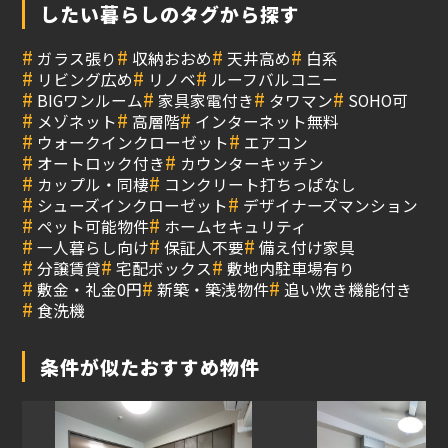
したい暮らしのタグから探す
#
#
#
#
ガラス張り
収納おおめ
天井高め
白系
#
#
#
リビング広め
リノベ
ルーフバルコニー
#
#
#
#
BIGワンルーム
家具家電付き
タワマン
SOHO可
#
#
#
メゾネット
高層階
インターネット無料
#
#
ウォークインクローゼット
エアコン
#
#
オートロック付き
カウンターキッチン
#
#
カップル・同棲
コンクリート打ちっぱなし
#
#
シューズインクローゼット
デザイナーズマンション
#
#
ペット可能物件
ホームセキュリティ
#
#
#
一人暮らし向け
保証人不要
備え付け家具
#
#
#
分譲賃貸
宅配ボックス
敷地内駐車場有り
#
#
#
敷金・礼金0円
新築・築浅物件
追い炊き機能付き
#
食洗機
条件が似たおすすめ物件