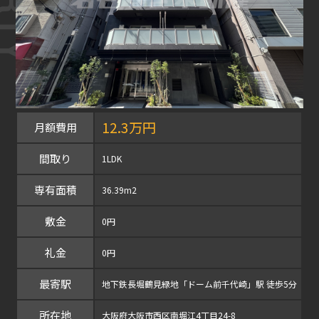
12.3万円
月額費用
間取り
1LDK
専有面積
36.39m2
敷金
0円
礼金
0円
最寄駅
地下鉄長堀鶴見緑地「ドーム前千代崎」駅 徒歩5分
所在地
大阪府大阪市西区南堀江4丁目24-8