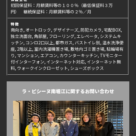
初回保証料：月額賃料等の１００％（最低保証料３万
円） 継続保証料：月額賃料等の２％／月
特徴
南向き, オートロック, デザイナーズ, 防犯カメラ, 宅配BOX,
独立洗面台, 角部屋, フローリング, エレベータ, システムキ
ッチン, コンロ2口以上, 都市ガス, バストイレ別, 温水洗浄便
座, 2階以上, 室内洗濯機置き場, 敷地内ゴミ置き場, 駐輪場有
り, マンション, エアコン, カウンターキッチン, TVモニター
付インターフォン, インターネット対応, インターネット無
料, ウォークインクローゼット, シューズボックス
ラ・ピシーヌ南堀江に関するお問い合わせ