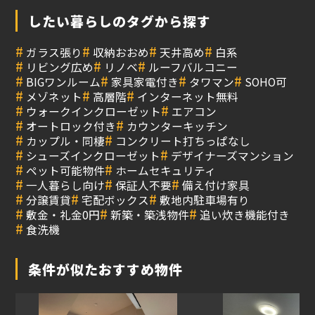
したい暮らしのタグから探す
#
#
#
#
ガラス張り
収納おおめ
天井高め
白系
#
#
#
リビング広め
リノベ
ルーフバルコニー
#
#
#
#
BIGワンルーム
家具家電付き
タワマン
SOHO可
#
#
#
メゾネット
高層階
インターネット無料
#
#
ウォークインクローゼット
エアコン
#
#
オートロック付き
カウンターキッチン
#
#
カップル・同棲
コンクリート打ちっぱなし
#
#
シューズインクローゼット
デザイナーズマンション
#
#
ペット可能物件
ホームセキュリティ
#
#
#
一人暮らし向け
保証人不要
備え付け家具
#
#
#
分譲賃貸
宅配ボックス
敷地内駐車場有り
#
#
#
敷金・礼金0円
新築・築浅物件
追い炊き機能付き
#
食洗機
条件が似たおすすめ物件