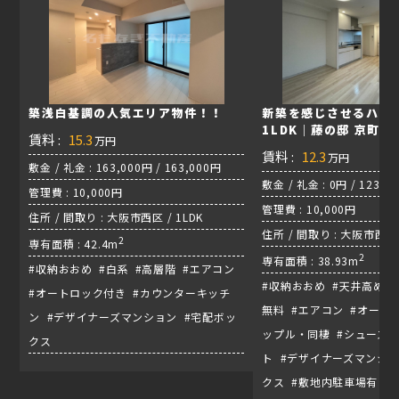
築浅白基調の人気エリア物件！！
新築を感じさせるハイ
1LDK｜藤の邸 京町堀
賃料 :
15.3
万円
賃料 :
12.3
万円
敷金 / 礼金 : 163,000円 / 163,000円
敷金 / 礼金 : 0円 / 123,0
管理費 : 10,000円
管理費 : 10,000円
住所 / 間取り : 大阪市西区 / 1LDK
住所 / 間取り : 大阪市西区京
2
専有面積 : 42.4m
/ 千日前線『阿波座駅』
2
専有面積 : 38.93m
#収納おおめ #白系 #高層階 #エアコン
#収納おおめ #天井高め 
#オートロック付き #カウンターキッチ
無料 #エアコン #オート
ン #デザイナーズマンション #宅配ボッ
ップル・同棲 #シューズ
クス
ト #デザイナーズマンショ
クス #敷地内駐車場有り 