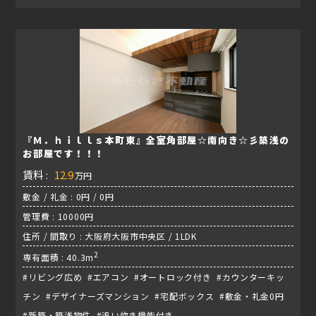
『Ｍ．ｈｉｌｌｓ本町東』全室角部屋☆南向き☆彡築浅の
お部屋です！！！
賃料 :
12.9
万円
敷金 / 礼金 : 0円 / 0円
管理費 : 10000円
住所 / 間取り : 大阪府大阪市中央区 / 1LDK
2
専有面積 : 40.3m
#リビング広め #エアコン #オートロック付き #カウンターキッ
チン #デザイナーズマンション #宅配ボックス #敷金・礼金0円
#新築・築浅物件 #追い炊き機能付き