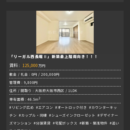
「リーガル西長堀Ⅱ」新築最上階南向き！！！
賃料 :
125,000
万円
敷金 / 礼金 : 0円 / 200,000円
管理費 : 9,800円
住所 / 間取り : 大阪府大阪市西区 / 1LDK
2
専有面積 : 46.5m
#リビング広め #エアコン #オートロック付き #カウンターキッ
チン #カップル・同棲 #シューズインクローゼット #デザイナー
ズマンション #分譲賃貸 #宅配ボックス #新築・築浅物件 #追い