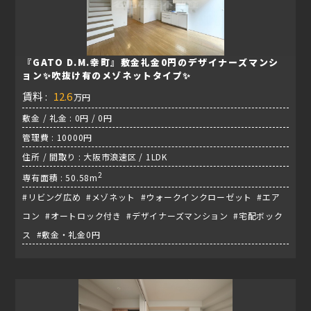
『GATO D.M.幸町』敷金礼金0円のデザイナーズマンシ
ョン✨吹抜け有のメゾネットタイプ✨
賃料 :
12.6
万円
敷金 / 礼金 : 0円 / 0円
管理費 : 10000円
住所 / 間取り : 大阪市浪速区 / 1LDK
2
専有面積 : 50.58m
#リビング広め #メゾネット #ウォークインクローゼット #エア
コン #オートロック付き #デザイナーズマンション #宅配ボック
ス #敷金・礼金0円