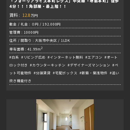
「フォーリアライズ本町レクス」中央線「堺筋本町」徒歩
4分！！！角部屋・最上階！！
賃料 :
12.8
万円
敷金 / 礼金 : ０円 / 192.000円
管理費 : 10000円
住所 / 間取り : 大阪市中央区 / 1LDK
2
専有面積 : 41.99m
#白系 #リビング広め #インターネット無料 #エアコン #オート
ロック付き #カウンターキッチン #デザイナーズマンション #ペ
ット可能物件 #分譲賃貸 #宅配ボックス #新築・築浅物件 #追い
炊き機能付き