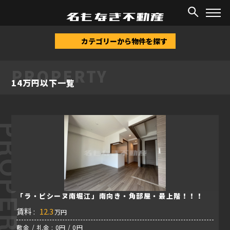
TOP
/
物件情報
/
14万円以下
カテゴリーから物件を探す
PROPERTY
14万円以下一覧
ROPERTY
「ラ・ピシーヌ南堀江」南向き・角部屋・最上階！！！
賃料 :
12.3
万円
敷金 / 礼金 : 0円 / 0円