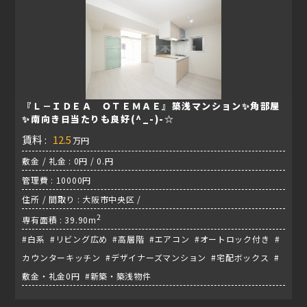
『Ｌ－ＩＤＥＡ ＯＴＥＭＡＥ』築浅マンション✨角部屋
✨南向き日当たりも良好(^_-)-☆
賃料 :
12.5
万円
敷金 / 礼金 : 0円 / 0.円
管理費 : 10000円
住所 / 間取り : 大阪市中央区 /
2
専有面積 : 39.90m
#白系 #リビング広め #高層階 #エアコン #オートロック付き #
カウンターキッチン #デザイナーズマンション #宅配ボックス #
敷金・礼金0円 #新築・築浅物件