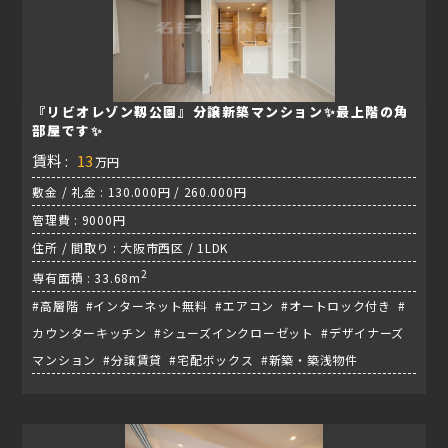
『リビオレゾン靱公園』分譲新築マンション✨最上階の角
部屋です✨
賃料 :
13
万円
敷金 / 礼金 : 130.000円 / 260.000円
管理費 : 9000円
住所 / 間取り : 大阪市西区 / 1LDK
2
専有面積 : 33.68m
#高層階 #インターネット無料 #エアコン #オートロック付き #
カウンターキッチン #シューズインクローゼット #デザイナーズ
マンション #分譲賃貸 #宅配ボックス #新築・築浅物件