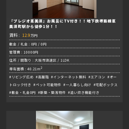
『プレジオ恵美須』お風呂にTV付き！！地下鉄堺筋線恵
美須町駅から徒歩1分！！
賃料 :
12.9
万円
敷金 / 礼金 : 0円 / 0円
管理費 : 10000円
住所 / 間取り : 大阪市浪速区 / 1LDK
2
専有面積 : 40.21m
#リビング広め #高層階 #インターネット無料 #エアコン #オー
トロック付き #ペット可能物件 #一人暮らし向け #宅配ボックス
#敷金・礼金0円 #新築・築浅物件 #追い炊き機能付き