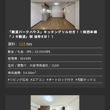
「難波パークハウス」キッチングリル付き！！関西本線
「ＪＲ難波」駅 徒歩8分！！
賃料 :
12.5
万円
敷金 / 礼金 : 0円 / 20.0000円
管理費 : 9000円
住所 / 間取り : 大阪市浪速区 / 2LDK
2
専有面積 : 54.84m
#リビング広め #エアコン #オートロック付き #宅配ボックス