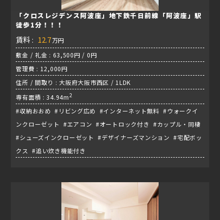
「クロスレジデンス阿波座」地下鉄千日前線「阿波座」駅
徒歩1分！！！
賃料 :
12.7
万円
敷金 / 礼金 : 63,500円 / 0円
管理費 : 12,000円
住所 / 間取り : 大阪府大阪市西区 / 1LDK
2
専有面積 : 34.94m
#収納おおめ #リビング広め #インターネット無料 #ウォークイ
ンクローゼット #エアコン #オートロック付き #カップル・同棲
#シューズインクローゼット #デザイナーズマンション #宅配ボッ
クス #追い炊き機能付き