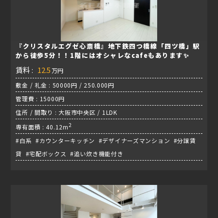
『クリスタルエグゼ心斎橋』地下鉄四つ橋線「四ツ橋」駅
から徒歩5分！！1階にはオシャレなcafeもあります✨
賃料 :
12.5
万円
敷金 / 礼金 : 50000円 / 250.000円
管理費 : 15000円
住所 / 間取り : 大阪市中央区 / 1LDK
2
専有面積 : 40.12m
#白系 #カウンターキッチン #デザイナーズマンション #分譲賃
貸 #宅配ボックス #追い炊き機能付き