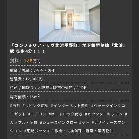
「コンフォリア・リヴ北浜平野町」地下鉄堺筋線「北浜」
駅 徒歩4分！！！
賃料 :
12.8
万円
敷金 / 礼金 : 0円円 / 0円
管理費 : 12,000円
住所 / 間取り : 大阪府大阪市中央区 / 1LDK
2
専有面積 : 35m
#白系 #リビング広め #インターネット無料 #ウォークインクロ
ーゼット #エアコン #オートロック付き #カウンターキッチン #
カップル・同棲 #シューズインクローゼット #デザイナーズマン
ション #宅配ボックス #敷金・礼金0円 #新築・築浅物件