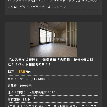
#インターネット無料 #エアコン #オートロック付き #シューズイ
ンクローゼット #デザイナーズマンション
「エスライズ難波Ⅲ」御堂筋線「大国町」徒歩4分の駅
近！！ペット相談もOK！！
賃料 :
12.6
万円
敷金 / 礼金 : 0円 / 12.6000円
管理費 : 10000円
住所 / 間取り : 大阪市浪速区 / 1LDK
2
専有面積 : 35.44m
#白系 #リビング広め #インターネット無料 #ウォークインクロ