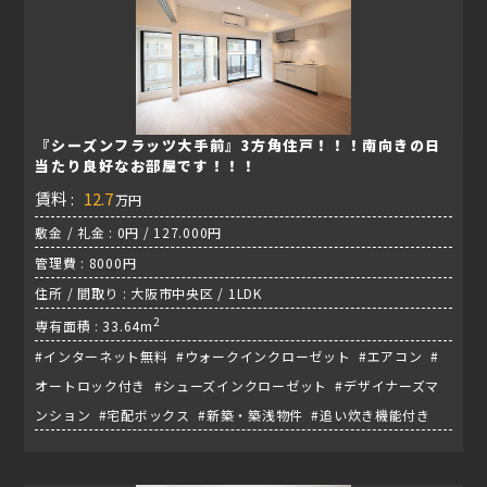
『シーズンフラッツ大手前』3方角住戸！！！南向きの日
当たり良好なお部屋です！！！
賃料 :
12.7
万円
敷金 / 礼金 : 0円 / 127.000円
管理費 : 8000円
住所 / 間取り : 大阪市中央区 / 1LDK
2
専有面積 : 33.64m
#インターネット無料 #ウォークインクローゼット #エアコン #
オートロック付き #シューズインクローゼット #デザイナーズマ
ンション #宅配ボックス #新築・築浅物件 #追い炊き機能付き