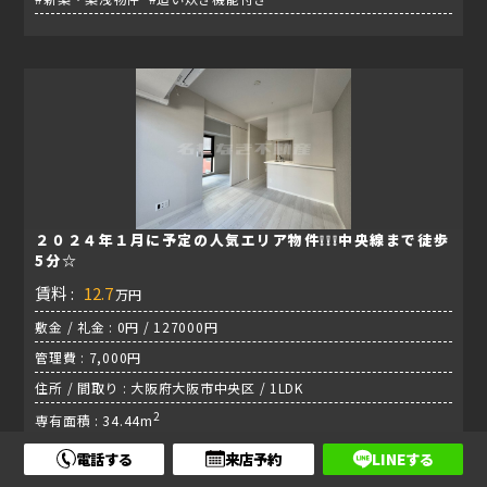
２０２４年１月に予定の人気エリア物件❕❕❕中央線まで徒歩
5分☆
賃料 :
12.7
万円
敷金 / 礼金 : 0円 / 127000円
管理費 : 7,000円
住所 / 間取り : 大阪府大阪市中央区 / 1LDK
2
専有面積 : 34.44m
#白系 #高層階 #ウォークインクローゼット #エアコン #オート
電話する
来店予約
LINEする
ロック付き #カウンターキッチン #デザイナーズマンション #宅