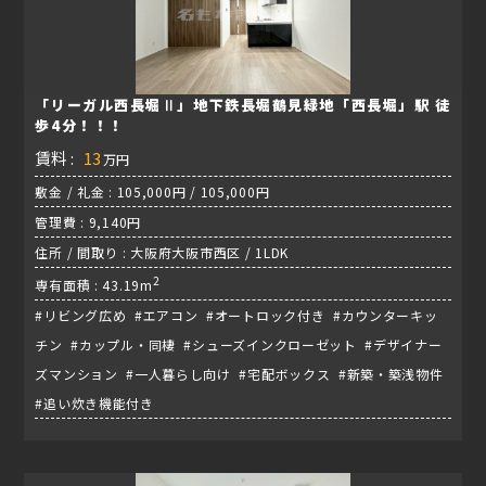
「リーガル西長堀Ⅱ」地下鉄長堀鶴見緑地「西長堀」駅 徒
歩4分！！！
賃料 :
13
万円
敷金 / 礼金 : 105,000円 / 105,000円
管理費 : 9,140円
住所 / 間取り : 大阪府大阪市西区 / 1LDK
2
専有面積 : 43.19m
#リビング広め #エアコン #オートロック付き #カウンターキッ
チン #カップル・同棲 #シューズインクローゼット #デザイナー
ズマンション #一人暮らし向け #宅配ボックス #新築・築浅物件
#追い炊き機能付き