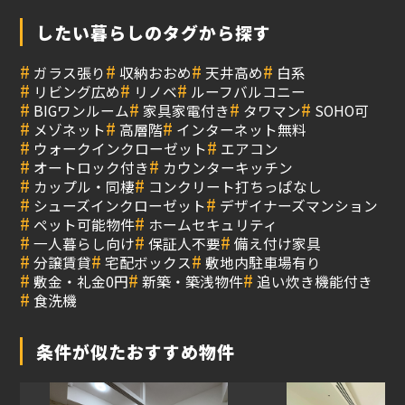
したい暮らしのタグから探す
#
#
#
#
ガラス張り
収納おおめ
天井高め
白系
#
#
#
リビング広め
リノベ
ルーフバルコニー
#
#
#
#
BIGワンルーム
家具家電付き
タワマン
SOHO可
#
#
#
メゾネット
高層階
インターネット無料
#
#
ウォークインクローゼット
エアコン
#
#
オートロック付き
カウンターキッチン
#
#
カップル・同棲
コンクリート打ちっぱなし
#
#
シューズインクローゼット
デザイナーズマンション
#
#
ペット可能物件
ホームセキュリティ
#
#
#
一人暮らし向け
保証人不要
備え付け家具
#
#
#
分譲賃貸
宅配ボックス
敷地内駐車場有り
#
#
#
敷金・礼金0円
新築・築浅物件
追い炊き機能付き
#
食洗機
条件が似たおすすめ物件