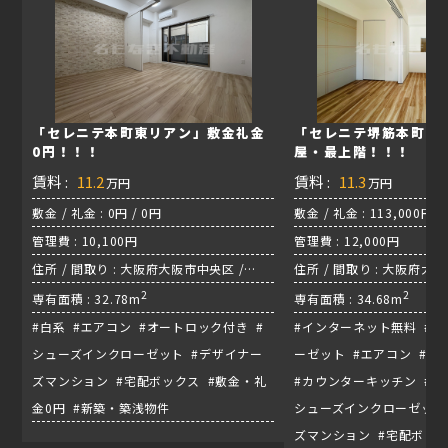
「セレニテ本町東リアン」敷金礼金
「セレニテ堺筋本町プ
0円！！！
屋・最上階！！！
賃料 :
11.2
賃料 :
11.3
万円
万円
敷金 / 礼金 : 0円 / 0円
敷金 / 礼金 : 113,000円 /
管理費 : 10,100円
管理費 : 12,000円
住所 / 間取り : 大阪府大阪市中央区 /
住所 / 間取り : 大阪府大
1LDK
2
1LDK
2
専有面積 : 32.78m
専有面積 : 34.68m
#白系 #エアコン #オートロック付き #
#インターネット無料 #
シューズインクローゼット #デザイナー
ーゼット #エアコン #
ズマンション #宅配ボックス #敷金・礼
#カウンターキッチン #カ
金0円 #新築・築浅物件
シューズインクローゼット
ズマンション #宅配ボッ