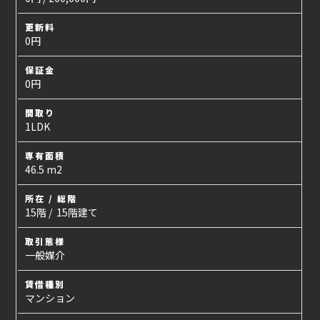
更新料
0円
保証金
0円
間取り
1LDK
専有面積
46.5 m2
所在 / 総階
15階 / 15階建て
取引態様
一般媒介
賃借種別
マンション