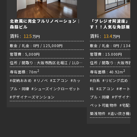
北欧風に完全フルリノベーション｜
「プレジオ阿波座」二
森脇ビル
す！！人気な角部屋に
賃料 :
12.5
賃料 :
13.4
万円
万円
敷金 / 礼金 : 0円 / 125,000円
敷金 / 礼金 : 0円 / 134.0
管理費 : 5,000円
管理費 : 15.000円
住所 / 間取り : 大阪市西区北堀江 / 1LDK
住所 / 間取り : 大阪市西区 /
/ 四つ橋線『四ツ橋駅』
2
2
専有面積 : 70m
専有面積 : 40.92m
#収納おおめ #リノベ #エアコン #カッ
#白系 #リビング広め #
プル・同棲 #シューズインクローゼット
料 #エアコン #オートロ
#デザイナーズマンション
プル・同棲 #デザイナーズ
ペット可能物件 #宅配ボッ
築浅物件 #追い炊き機能