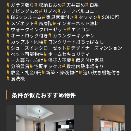
#
#
#
#
ガラス張り
収納おおめ
天井高め
白系
#
#
#
リビング広め
リノベ
ルーフバルコニー
#
#
#
#
BIGワンルーム
家具家電付き
タワマン
SOHO可
#
#
#
メゾネット
高層階
インターネット無料
#
#
ウォークインクローゼット
エアコン
#
#
オートロック付き
カウンターキッチン
#
#
カップル・同棲
コンクリート打ちっぱなし
#
#
シューズインクローゼット
デザイナーズマンション
#
#
ペット可能物件
ホームセキュリティ
#
#
#
一人暮らし向け
保証人不要
備え付け家具
#
#
#
分譲賃貸
宅配ボックス
敷地内駐車場有り
#
#
#
敷金・礼金0円
新築・築浅物件
追い炊き機能付き
#
食洗機
条件が似たおすすめ物件