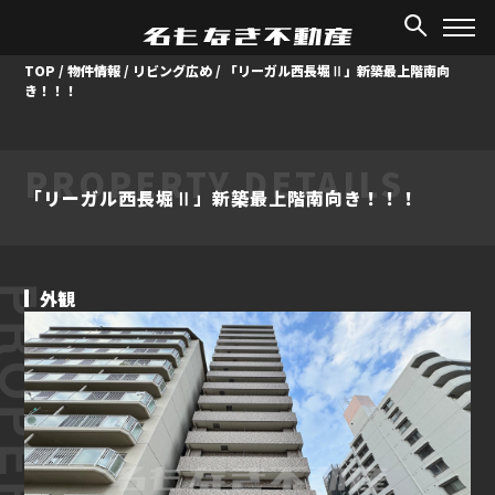
TOP
/
物件情報
/
リビング広め
/
「リーガル西長堀Ⅱ」新築最上階南向
き！！！
PROPERTY DETAILS
「リーガル西長堀Ⅱ」新築最上階南向き！！！
ROPERTY
外観