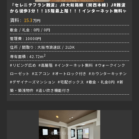
『セレニテフラン難波』JR大和路線（関西本線）JR難波
から徒歩3分！！15階最上階！！！インターネット無料✨
賃料 :
15.3
万円
敷金 / 礼金 : 0円 / 0円
管理費 : 10000円
住所 / 間取り : 大阪市浪速区 / 2LDK
2
専有面積 : 42.72m
#リビング広め #高層階 #インターネット無料 #ウォークインク
ローゼット #エアコン #オートロック付き #カウンターキッチン
#デザイナーズマンション #宅配ボックス #敷金・礼金0円 #新
築・築浅物件 #追い炊き機能付き