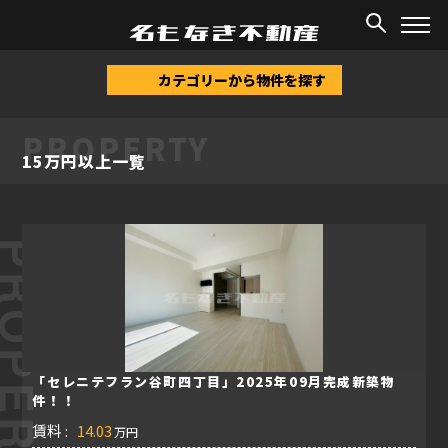
TOP
/
物件情報
/
15万円以上
カテゴリーから物件を探す
PROPERTY
15万円以上一覧
ROPERTY
「セレニテフラン谷町四丁目」2025年09月完成新築物
件！！
賃料 :
14.03
万円