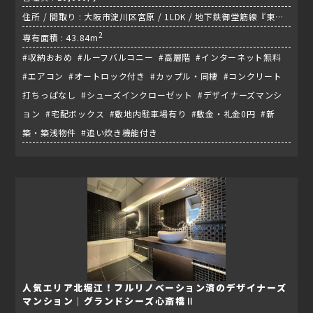
住所 / 間取り : 大阪市淀川区宮原 / 1LDK / 地下鉄御堂筋線『東三
国駅』
2
専有面積 : 43.84m
#収納おおめ #ルーフバルコニー #高層階 #インターネット無料
#エアコン #オートロック付き #カップル・同棲 #コンクリート
打ちっぱなし #シューズインクローゼット #デザイナーズマンシ
ョン #宅配ボックス #敷地内駐車場有り #敷金・礼金0円 #新
築・築浅物件 #追い炊き機能付き
人気エリア北堀江！フルリノベーション済のデザイナーズ
マンション｜グランドシーズ心斎橋Ⅱ