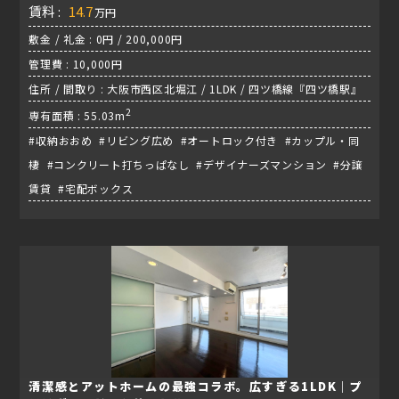
賃料 :
14.7
万円
敷金 / 礼金 : 0円 / 200,000円
管理費 : 10,000円
住所 / 間取り : 大阪市西区北堀江 / 1LDK / 四ツ橋線『四ツ橋駅』
2
専有面積 : 55.03m
#収納おおめ #リビング広め #オートロック付き #カップル・同
棲 #コンクリート打ちっぱなし #デザイナーズマンション #分譲
賃貸 #宅配ボックス
清潔感とアットホームの最強コラボ。広すぎる1LDK｜プ