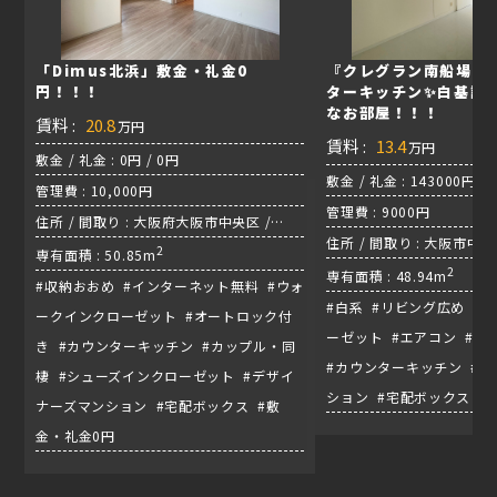
「Dimus北浜」敷金・礼金0
『クレグラン南船場』
円！！！
ターキッチン✨白基調
なお部屋！！！
賃料 :
20.8
万円
賃料 :
13.4
万円
敷金 / 礼金 : 0円 / 0円
敷金 / 礼金 : 143000円 / 
管理費 : 10,000円
管理費 : 9000円
住所 / 間取り : 大阪府大阪市中央区 /
住所 / 間取り : 大阪市中央区
1LDK
2
専有面積 : 50.85m
2
専有面積 : 48.94m
#収納おおめ #インターネット無料 #ウォ
#白系 #リビング広め #
ークインクローゼット #オートロック付
ーゼット #エアコン #
き #カウンターキッチン #カップル・同
#カウンターキッチン #
棲 #シューズインクローゼット #デザイ
ション #宅配ボックス
ナーズマンション #宅配ボックス #敷
金・礼金0円