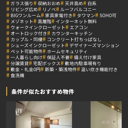
#
#
#
#
ガラス張り
収納おおめ
天井高め
白系
#
#
#
リビング広め
リノベ
ルーフバルコニー
#
#
#
#
BIGワンルーム
家具家電付き
タワマン
SOHO可
#
#
#
メゾネット
高層階
インターネット無料
#
#
ウォークインクローゼット
エアコン
#
#
オートロック付き
カウンターキッチン
#
#
カップル・同棲
コンクリート打ちっぱなし
#
#
シューズインクローゼット
デザイナーズマンション
#
#
ペット可能物件
ホームセキュリティ
#
#
#
一人暮らし向け
保証人不要
備え付け家具
#
#
#
分譲賃貸
宅配ボックス
敷地内駐車場有り
#
#
#
敷金・礼金0円
新築・築浅物件
追い炊き機能付き
#
食洗機
条件が似たおすすめ物件