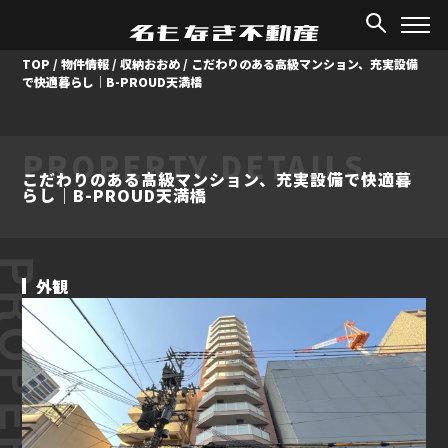
TOP
/
物件情報
/
収納おおめ
/
こだわりのある高級マンション、充実設備
で快適暮らし｜B-PROUD天満橋
PROPERTY DETAILS
こだわりのある高級マンション、充実設備で快適暮
らし｜B-PROUD天満橋
ROPERTY
外観