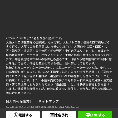
2022年にOPENした“名もなき不動産”です。
大阪メトロ御堂筋線 心斎橋駅、なんば駅、大阪メトロ四つ橋線の四ツ橋駅から
すぐ近く♪大阪でのお部屋探しはお任せください。大阪市 中央区・西区・北
区・福島区・浪速区・天王寺区・阿倍野区・東住吉区エリアを中心に大阪府全
域の賃貸物件、中古戸建・中古マンション・土地と幅広く物件を取り扱っており
ます。弊社限定物件が多いのも弊社の強みです。日頃から物件獲得には時間と労
力を注いでおり、他社と差別化できる様に、日々努力しております。
熟練されたコーディネーターが多く、女性コーディネーターもいる為、安心して
お部屋探しが出来ます。名もなき不動産では気に入った物件を納得してご契約を
頂くために１組１組のお客様のご要望に沿ったお部屋探しをさせて頂くことを
お約束いたします。また、不動産売買の仲介はもちろん新築戸建の分譲・注文建
築・建て替え等にも力を入れており「自由設計」による快適な暮らしをお届け
します。情報量も自慢ですが、他社に負けない物件力、交渉力。是非お気軽にお
問い合わせ下さい。
個人情報保護方針
サイトマップ
Copyright © 2022 名もなき不動産｜株式会社INNOSENSE Co., Ltd All Rights Reserved.
電話する
来店予約
LINEする