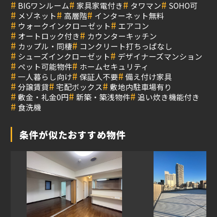
#
#
#
#
BIGワンルーム
家具家電付き
タワマン
SOHO可
#
#
#
メゾネット
高層階
インターネット無料
#
#
ウォークインクローゼット
エアコン
#
#
オートロック付き
カウンターキッチン
#
#
カップル・同棲
コンクリート打ちっぱなし
#
#
シューズインクローゼット
デザイナーズマンション
#
#
ペット可能物件
ホームセキュリティ
#
#
#
一人暮らし向け
保証人不要
備え付け家具
#
#
#
分譲賃貸
宅配ボックス
敷地内駐車場有り
#
#
#
敷金・礼金0円
新築・築浅物件
追い炊き機能付き
#
食洗機
条件が似たおすすめ物件