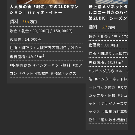
大人気の街「堀江」での2LDKマン
最上階メゾネットタイ
ション｜パティオ・イトー
ルコニー付きのハイク
築2LDK｜シーズンフ
賃料 :
9.5
万円
賃料 :
27
万円
敷金 / 礼金 : 30,000円 / 150,000円
敷金 / 礼金 : 0円 / 270,0
管理費 : 14,000円
管理費 : 8,000円
住所 / 間取り : 大阪市西区南堀江 / 2LDK
住所 / 間取り : 大阪市西区新
/ 千日前線『西長堀駅』
2
専有面積 : 49.05m
千日前線『西長堀駅』
2
専有面積 : 63.89m
#収納おおめ #インターネット無料 #エア
#リビング広め #ルーフバ
コン #ペット可能物件 #宅配ボックス
階 #インターネット無料 
ートロック付き #カウンタ
カップル・同棲 #シュー
ット #デザイナーズマンシ
ックス #敷地内駐車場有り
物件 #追い炊き機能付き