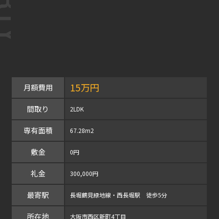
15万円
月額費用
間取り
2LDK
専有面積
67.28m2
敷金
0円
礼金
300,000円
最寄駅
長堀鶴見緑地線・西長堀駅 徒歩5分
所在地
大阪市西区新町4丁目