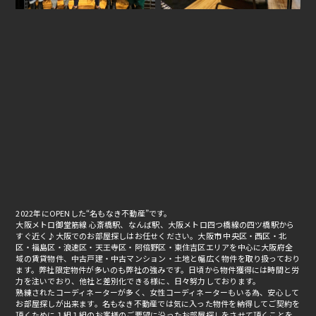
2022年にOPENした“名もなき不動産”です。
大阪メトロ御堂筋線 心斎橋駅、なんば駅、大阪メトロ四つ橋線の四ツ橋駅から
すぐ近く♪大阪でのお部屋探しはお任せください。大阪市 中央区・西区・北
区・福島区・浪速区・天王寺区・阿倍野区・東住吉区エリアを中心に大阪府全
域の賃貸物件、中古戸建・中古マンション・土地と幅広く物件を取り扱っており
ます。弊社限定物件が多いのも弊社の強みです。日頃から物件獲得には時間と労
力を注いでおり、他社と差別化できる様に、日々努力しております。
熟練されたコーディネーターが多く、女性コーディネーターもいる為、安心して
お部屋探しが出来ます。名もなき不動産では気に入った物件を納得してご契約を
頂くために１組１組のお客様のご要望に沿ったお部屋探しをさせて頂くことを