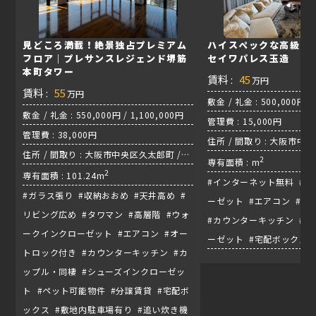
見どころ満載！絶景独占プレミアム
ハイスペックな高級感漂
フロア｜プレサンスレジェンド堺筋
セイワパレス玉造
本町タワー
賃料 :
45
万円
賃料 :
55
万円
敷金 / 礼金 : 500,000円 /
敷金 / 礼金 : 550,000円 / 1,100,000円
管理費 : 15,000円
管理費 : 38,000円
住所 / 間取り : 大阪市中央区
住所 / 間取り : 大阪市中央区久太郎町 /
/ 地下鉄長堀鶴見緑地線『
2
専有面積 : m
2LDK / 堺筋線『堺筋本町駅』
2
専有面積 : 101.24m
#インターネット無料 #
#ガラス張り #収納おおめ #天井高め #
ーゼット #エアコン #
リビング広め #タワマン #高層階 #ウォ
#カウンターキッチン #
ークインクローゼット #エアコン #オー
ーゼット #宅配ボックス 
トロック付き #カウンターキッチン #カ
ップル・同棲 #シューズインクローゼッ
ト #ペット可能物件 #分譲賃貸 #宅配ボ
ックス #敷地内駐車場有り #追い炊き機