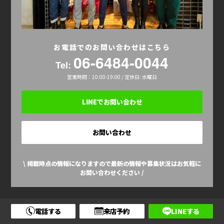
お電話でのお問い合わせはこちら
06-6484-0044
Tel:
営業時間：10:00-19:00 / 定休日: 水曜日
LINEでお問い合わせ
お問い合わせ
\ 掲載時点の情報になりますので最新の情報や募集状況はお気軽に
お問い合わせください /
株式会社INNOSENSE | 名もなき不動産
電話する
来店予約
LINEする
大阪市中央区西心斎橋2-10-15心斎橋ロジック2F-F2
TEL：06-6484-0044