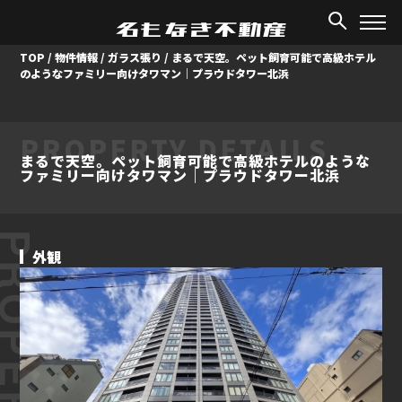
TOP
/
物件情報
/
ガラス張り
/
まるで天空。ペット飼育可能で高級ホテル
のようなファミリー向けタワマン｜プラウドタワー北浜
PROPERTY DETAILS
まるで天空。ペット飼育可能で高級ホテルのような
ファミリー向けタワマン｜プラウドタワー北浜
ROPERTY
外観