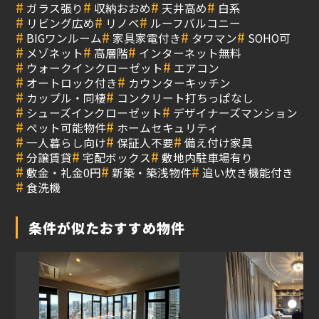
#
#
#
#
ガラス張り
収納おおめ
天井高め
白系
#
#
#
リビング広め
リノベ
ルーフバルコニー
#
#
#
#
BIGワンルーム
家具家電付き
タワマン
SOHO可
#
#
#
メゾネット
高層階
インターネット無料
#
#
ウォークインクローゼット
エアコン
#
#
オートロック付き
カウンターキッチン
#
#
カップル・同棲
コンクリート打ちっぱなし
#
#
シューズインクローゼット
デザイナーズマンション
#
#
ペット可能物件
ホームセキュリティ
#
#
#
一人暮らし向け
保証人不要
備え付け家具
#
#
#
分譲賃貸
宅配ボックス
敷地内駐車場有り
#
#
#
敷金・礼金0円
新築・築浅物件
追い炊き機能付き
#
食洗機
条件が似たおすすめ物件