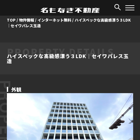
TOP
/
物件情報
/
インターネット無料
/
ハイスペックな高級感漂う３LDK
｜セイワパレス玉造
PROPERTY DETAILS
ハイスペックな高級感漂う３LDK｜セイワパレス玉
造
ROPERTY
外観