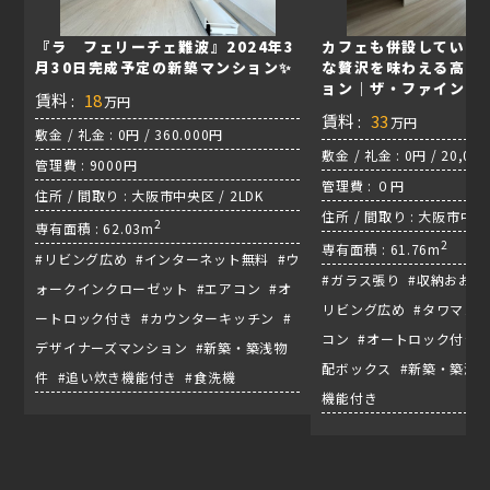
『ラ フェリーチェ難波』2024年3
カフェも併設している
月30日完成予定の新築マンション✨
な贅沢を味わえる高級
ョン｜ザ・ファインタ
賃料 :
18
万円
賃料 :
33
万円
敷金 / 礼金 : 0円 / 360.000円
敷金 / 礼金 : 0円 / 20,00
管理費 : 9000円
管理費 : ０円
住所 / 間取り : 大阪市中央区 / 2LDK
住所 / 間取り : 大阪市中央区
2
専有面積 : 62.03m
/ 地下鉄谷町線『谷町4丁
2
専有面積 : 61.76m
#リビング広め #インターネット無料 #ウ
#ガラス張り #収納おおめ
ォークインクローゼット #エアコン #オ
リビング広め #タワマン 
ートロック付き #カウンターキッチン #
コン #オートロック付き 
デザイナーズマンション #新築・築浅物
配ボックス #新築・築浅物
件 #追い炊き機能付き #食洗機
機能付き