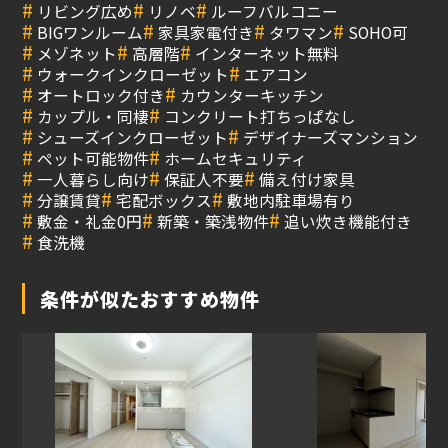
#
#
#
リビング広め
リノベ
ルーフバルコニー
#
#
#
#
BIGワンルーム
家具家電付き
タワマン
SOHO可
#
#
#
メゾネット
高層階
インターネット無料
#
#
ウォークインクローゼット
エアコン
#
#
オートロック付き
カウンターキッチン
#
#
カップル・同棲
コンクリート打ちっぱなし
#
#
シューズインクローゼット
デザイナーズマンション
#
#
ペット可能物件
ホームセキュリティ
#
#
#
一人暮らし向け
保証人不要
備え付け家具
#
#
#
分譲賃貸
宅配ボックス
敷地内駐車場有り
#
#
#
敷金・礼金0円
新築・築浅物件
追い炊き機能付き
#
食洗機
条件が似たおすすめ物件