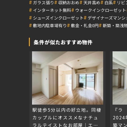
#
#
#
#
#
ガラス張り
収納おおめ
天井高め
白系
リビ
#
#
インターネット無料
ウォークインクローゼット
#
#
シューズインクローゼット
デザイナーズマンシ
#
#
#
敷地内駐車場有り
敷金・礼金0円
新築・築浅
条件が似たおすすめ物件
駅徒歩5分以内の好立地。同棲
『ラ
カップルにオススメなナチュ
202
ラルテイストなお部屋｜エタ
築マ