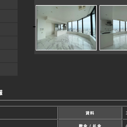
報
賃料
敷金 / 礼金