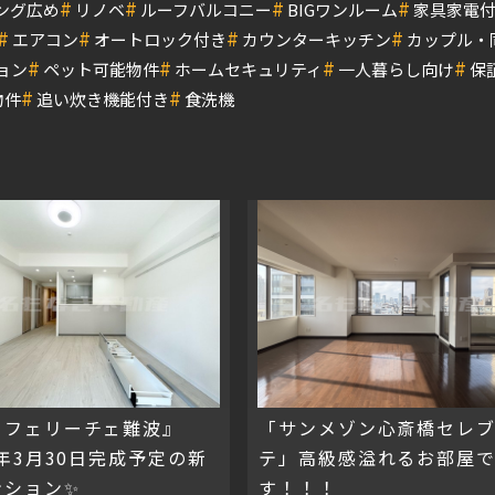
#
#
#
#
ング広め
リノベ
ルーフバルコニー
BIGワンルーム
家具家電
#
#
#
#
エアコン
オートロック付き
カウンターキッチン
カップル・
#
#
#
#
ョン
ペット可能物件
ホームセキュリティ
一人暮らし向け
保
#
#
物件
追い炊き機能付き
食洗機
 フェリーチェ難波』
「サンメゾン心斎橋セレ
4年3月30日完成予定の新
テ」高級感溢れるお部屋
ンション✨
す！！！