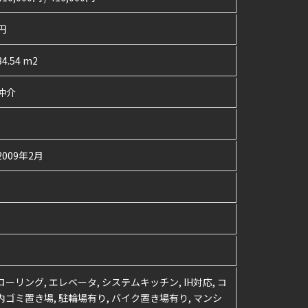
円
84.54 m2
仲介
2009年2月
ローリング, エレベータ, システムキッチン, IH対応, コ
地内ゴミ置き場, 駐輪場有り, バイク置き場有り, マンシ