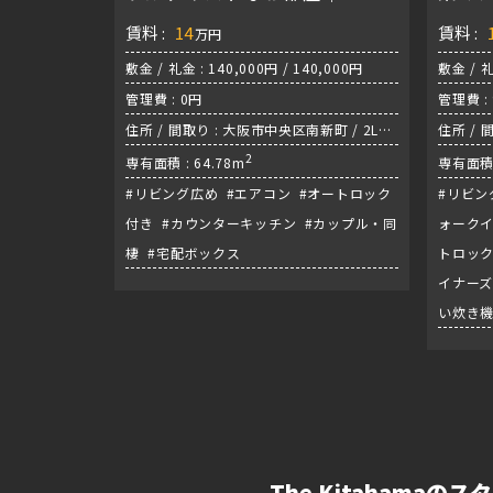
ニティⅠ谷町
賃料 :
14
賃料 :
万円
敷金 / 礼金 : 140,000円 / 140,000円
敷金 / 礼
管理費 : 0円
管理費 :
住所 / 間取り : 大阪市中央区南新町 / 2LDK
住所 / 
/ 谷町線『谷町四丁目駅』
2
専有面積 : 64.78m
専有面積 
#リビング広め #エアコン #オートロック
#リビン
付き #カウンターキッチン #カップル・同
ォークイ
棲 #宅配ボックス
トロック
イナーズ
い炊き機
The Kitahamaの