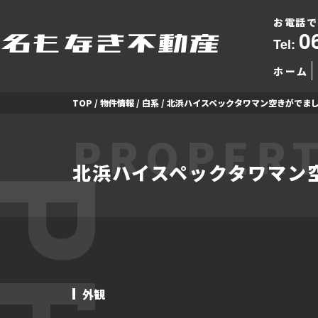
お電話で
0
Tel:
ホーム
TOP
/
物件情報
/
白系
/
北浜ハイスペックタワマン空きがでました｜
PROPERT
北浜ハイスペックタワマン空き
外観