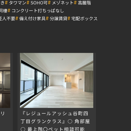
#
#
#
#
付き
タワマン
SOHO可
メゾネット
高層階
#
同棲
コンクリート打ちっぱなし
#
#
#
証人不要
備え付け家具
分譲賃貸
宅配ボックス
ブリ
『レジュールアッシュ谷町四
で
丁目グランクラス』○ 角部屋
○ 最上階〇ペット相談可能