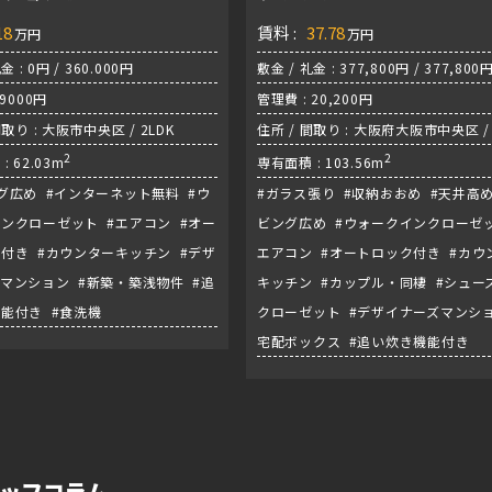
18
賃料 :
37.78
万円
万円
金 : 0円 / 360.000円
敷金 / 礼金 : 377,800円 / 377,800
 9000円
管理費 : 20,200円
間取り : 大阪市中央区 / 2LDK
住所 / 間取り : 大阪府大阪市中央区 / 
2
2
: 62.03m
専有面積 : 103.56m
グ広め #インターネット無料 #ウ
#ガラス張り #収納おおめ #天井高め
ンクローゼット #エアコン #オー
ビング広め #ウォークインクローゼッ
付き #カウンターキッチン #デザ
エアコン #オートロック付き #カウ
マンション #新築・築浅物件 #追
キッチン #カップル・同棲 #シュー
能付き #食洗機
クローゼット #デザイナーズマンショ
宅配ボックス #追い炊き機能付き
スタッフコラム