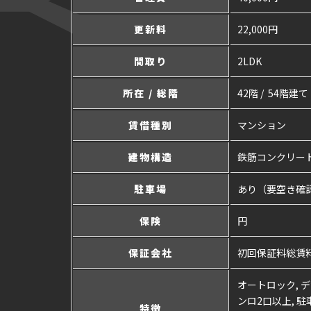
更新料
22,000円
間取り
2LDK
所在 / 総階
42階 / 54階建て
賃借種別
マンション
建物構造
鉄筋コンクリー
駐車場
あり（要空き確
保険
円
保証会社
初回保証料総賃料の
オートロック, デ
ンロ2口以上, 駐
特徴