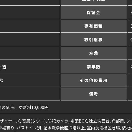
保証金
専有面積
取引態様
方角
ト造
築年数
認）
その他の費用
備考
50％ 更新料10,000円
ザイナーズ, 高層(タワー), 防犯カメラ, 宅配BOX, 独立洗面台, 角部屋, フ
車場有り, バストイレ別, 温水洗浄便座, 2階以上, 室内洗濯機置き場, 敷