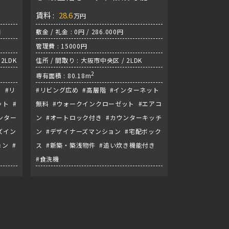
賃料 :
28.6
万円
円
敷金 / 礼金 : 0円 / 286.000円
管理費 : 15000円
2LDK
住所 / 間取り : 大阪市中央区 / 2LDK
2
専有面積 : 80.18m
 #リ
#リビング広め #高層階 #インターネット
ト #
無料 #ウォークインクローゼット #エアコ
ンター
ン #オートロック付き #カウンターキッチ
ズイン
ン #デザイナーズマンション #宅配ボック
ン #
ス #新築・築浅物件 #追い炊き機能付き
#食洗機