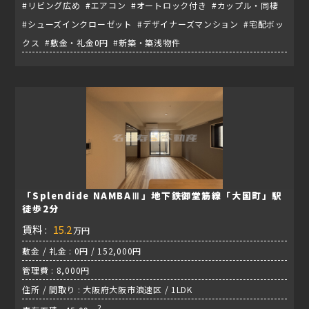
#リビング広め #エアコン #オートロック付き #カップル・同棲
#シューズインクローゼット #デザイナーズマンション #宅配ボッ
クス #敷金・礼金0円 #新築・築浅物件
「Splendide NAMBAⅢ」地下鉄御堂筋線「大国町」駅
徒歩2分
賃料 :
15.2
万円
敷金 / 礼金 : 0円 / 152,000円
管理費 : 8,000円
住所 / 間取り : 大阪府大阪市浪速区 / 1LDK
2