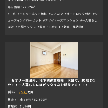
2
専有面積 : 22.62m
#白系 #インターネット無料 #エアコン #オートロック付き #シ
ューズインクローゼット #デザイナーズマンション #一人暮らし
向け #宅配ボックス #敷金・礼金0円 #新築・築浅物件
「セオリー難波南」地下鉄御堂筋線「大国町」駅 徒歩1
分！！一人暮らしにはピッタリなお部屋です！！！
賃料 :
7.531
万円
敷金 / 礼金 : 0円 / 82.500円
管理費 : 7.190円