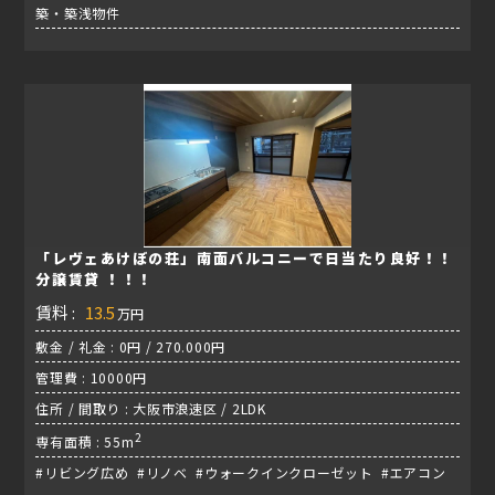
築・築浅物件
「レヴェあけぼの荘」南面バルコニーで日当たり良好！！
分譲賃貸 ！！！
賃料 :
13.5
万円
敷金 / 礼金 : 0円 / 270.000円
管理費 : 10000円
住所 / 間取り : 大阪市浪速区 / 2LDK
2
専有面積 : 55m
#リビング広め #リノベ #ウォークインクローゼット #エアコン