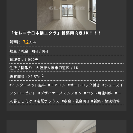
「セレニテ日本橋エクラ」新築南向き1K！！！
賃料 :
7.2
万円
敷金 / 礼金 : 0円 / 0円
管理費 : 7,000円
住所 / 間取り : 大阪府大阪市浪速区 / 1K
2
専有面積 : 22.57m
#インターネット無料 #エアコン #オートロック付き #シューズイ
ンクローゼット #デザイナーズマンション #ペット可能物件 #一
人暮らし向け #宅配ボックス #敷金・礼金0円 #新築・築浅物件