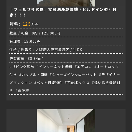
「フェルザ今宮戎」食器洗浄乾燥機（ビルドイン型）付
き！！！
賃料 :
12.5
万円
敷金 / 礼金 : 0円 / 125,000円
管理費 : 15,000円
住所 / 間取り : 大阪府大阪市浪速区 / 1LDK
2
専有面積 : 38.94m
#リビング広め #インターネット無料 #エアコン #オートロック
付き #カップル・同棲 #シューズインクローゼット #デザイナー
ズマンション #ペット可能物件 #宅配ボックス #追い炊き機能付
き #食洗機