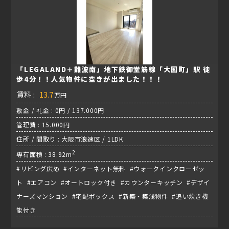
「LEGALAND＋難波南」地下鉄御堂筋線「大国町」駅 徒
歩4分！！人気物件に空きが出ました！！！
賃料 :
13.7
万円
敷金 / 礼金 : 0円 / 137.000円
管理費 : 15.000円
住所 / 間取り : 大阪市浪速区 / 1LDK
2
専有面積 : 38.92m
#リビング広め #インターネット無料 #ウォークインクローゼッ
ト #エアコン #オートロック付き #カウンターキッチン #デザイ
ナーズマンション #宅配ボックス #新築・築浅物件 #追い炊き機
能付き