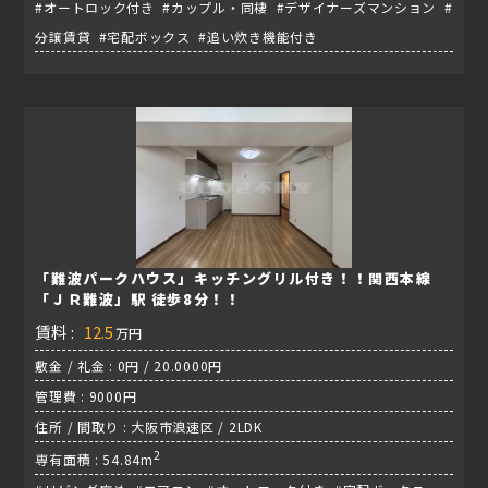
#オートロック付き #カップル・同棲 #デザイナーズマンション #
分譲賃貸 #宅配ボックス #追い炊き機能付き
「難波パークハウス」キッチングリル付き！！関西本線
「ＪＲ難波」駅 徒歩8分！！
賃料 :
12.5
万円
敷金 / 礼金 : 0円 / 20.0000円
管理費 : 9000円
住所 / 間取り : 大阪市浪速区 / 2LDK
2
専有面積 : 54.84m