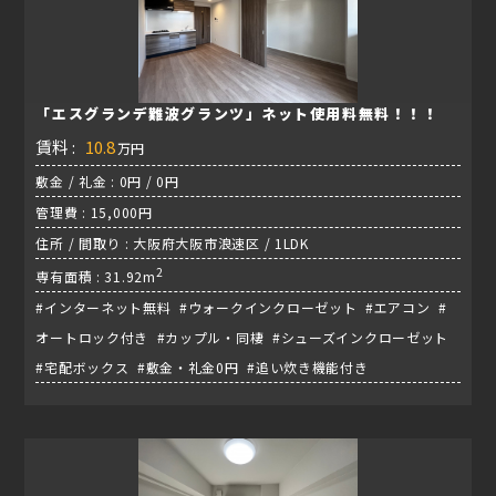
「エスグランデ難波グランツ」ネット使用料無料！！！
賃料 :
10.8
万円
敷金 / 礼金 : 0円 / 0円
管理費 : 15,000円
住所 / 間取り : 大阪府大阪市浪速区 / 1LDK
2
専有面積 : 31.92m
#インターネット無料 #ウォークインクローゼット #エアコン #
オートロック付き #カップル・同棲 #シューズインクローゼット
#宅配ボックス #敷金・礼金0円 #追い炊き機能付き