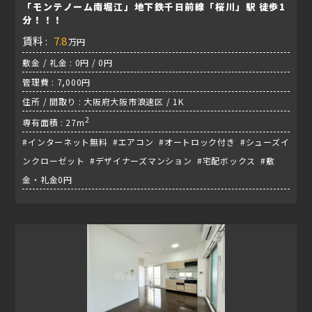
「モンテノーム南堀江」地下鉄千日前線「桜川」駅 徒歩1
分！！！
賃料 :
7.8
万円
敷金 / 礼金 : 0円 / 0円
管理費 : 7,000円
住所 / 間取り : 大阪府大阪市浪速区 / 1K
2
専有面積 : 27m
#インターネット無料 #エアコン #オートロック付き #シューズイ
ンクローゼット #デザイナーズマンション #宅配ボックス #敷
金・礼金0円