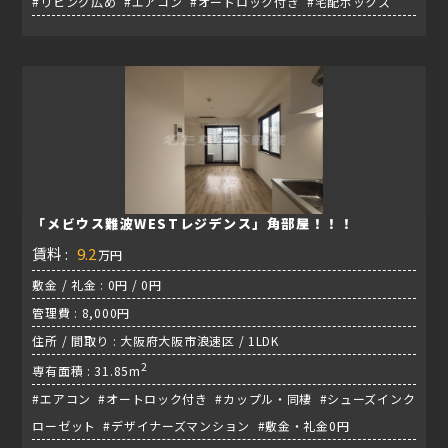
#リビング広め #エアコン #オートロック付き #宅配ボックス
「メビウス難波WESTレジデンス」角部屋！！！
賃料 :
9.2
万円
敷金 / 礼金 : 0円 / 0円
管理費 : 8,000円
住所 / 間取り : 大阪府大阪市浪速区 / 1LDK
2
専有面積 : 31.85m
#エアコン #オートロック付き #カップル・同棲 #シューズインク
ローゼット #デザイナーズマンション #敷金・礼金0円