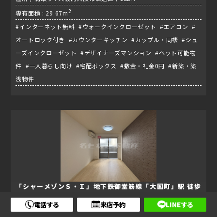
2
専有面積 : 29.67m
#インターネット無料 #ウォークインクローゼット #エアコン #
オートロック付き #カウンターキッチン #カップル・同棲 #シュ
ーズインクローゼット #デザイナーズマンション #ペット可能物
件 #一人暮らし向け #宅配ボックス #敷金・礼金0円 #新築・築
浅物件
「シャーメゾンＳ・Ｉ」地下鉄御堂筋線「大国町」駅 徒歩
2分！！！
電話する
来店予約
LINEする
賃料 :
9.8
万円