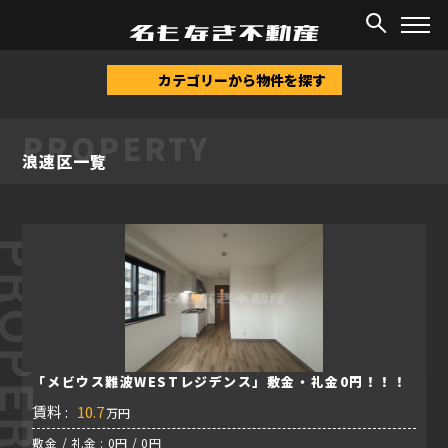
TOP
/
物件情報
/
浪速区
カテゴリーから物件を探す
PROPERTY
浪速区一覧
ROPERTY
「メビウス難波WESTレジデンス」敷金・礼金0円！！！
賃料 :
10.7
万円
敷金 / 礼金 : 0円 / 0円