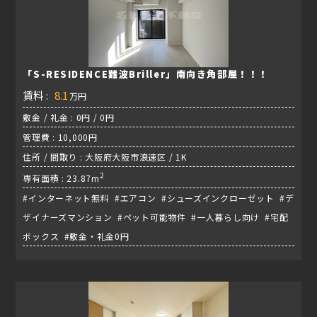
「S-RESIDENCE難波Briller」南向き角部屋！！！
賃料 :
8.1
万円
敷金 / 礼金 : 0円 / 0円
管理費 : 10,000円
住所 / 間取り : 大阪府大阪市浪速区 / 1K
2
専有面積 : 23.87m
#インターネット無料 #エアコン #シューズインクローゼット #デ
ザイナーズマンション #ペット可能物件 #一人暮らし向け #宅配
ボックス #敷金・礼金0円