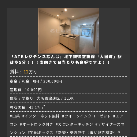
「ATKレジデンスなんば」地下鉄御堂筋線「大国町」駅
徒歩5分！！！南向きで日当たりも良好ですよ！！
賃料 :
12
万円
敷金 / 礼金 : 0円 / 300.000円
管理費 : 10.000円
住所 / 間取り : 大阪市浪速区 / 1LDK
2
専有面積 : 41.17m
#白系 #インターネット無料 #ウォークインクローゼット #エア
コン #オートロック付き #カウンターキッチン #デザイナーズマ
ンション #宅配ボックス #新築・築浅物件 #追い炊き機能付き