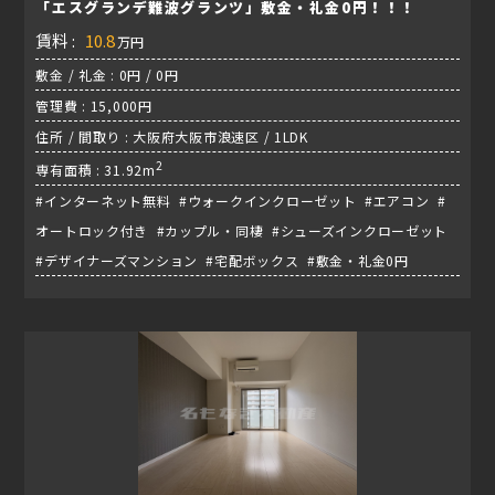
「エスグランデ難波グランツ」敷金・礼金0円！！！
賃料 :
10.8
万円
敷金 / 礼金 : 0円 / 0円
管理費 : 15,000円
住所 / 間取り : 大阪府大阪市浪速区 / 1LDK
2
専有面積 : 31.92m
#インターネット無料 #ウォークインクローゼット #エアコン #
オートロック付き #カップル・同棲 #シューズインクローゼット
#デザイナーズマンション #宅配ボックス #敷金・礼金0円