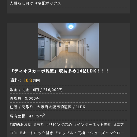
人暮らし向け #宅配ボックス
「ディオスカーボ難波」収納多め14帖LDK！！！
賃料 :
10.8
万円
敷金 / 礼金 : 0円 / 216,000円
管理費 : 9,000円
住所 / 間取り : 大阪府大阪市浪速区 / 1LDK
2
専有面積 : 47.75m
#収納おおめ #白系 #リビング広め #インターネット無料 #エア
コン #オートロック付き #カップル・同棲 #シューズインクロー