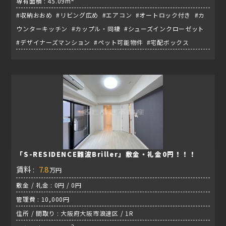
専有面積 : 45.09m
#収納おおめ #リビング広め #エアコン #オートロック付き #カ
ウンターキッチン #カップル・同棲 #シューズインクローゼット
#デザイナーズマンション #ペット可能物件 #宅配ボックス
「S-RESIDENCE難波Briller」敷金・礼金0円！！！
賃料 :
7.8
万円
敷金 / 礼金 : 0円 / 0円
管理費 : 10,000円
住所 / 間取り : 大阪府大阪市浪速区 / 1R