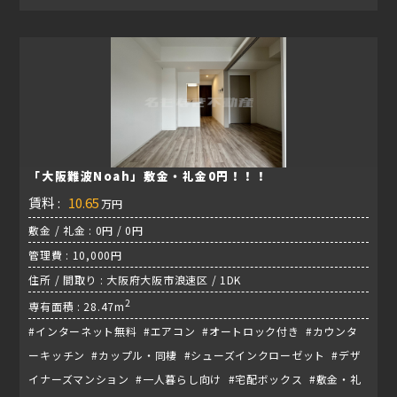
「大阪難波Noah」敷金・礼金0円！！！
賃料 :
10.65
万円
敷金 / 礼金 : 0円 / 0円
管理費 : 10,000円
住所 / 間取り : 大阪府大阪市浪速区 / 1DK
2
専有面積 : 28.47m
#インターネット無料 #エアコン #オートロック付き #カウンタ
ーキッチン #カップル・同棲 #シューズインクローゼット #デザ
イナーズマンション #一人暮らし向け #宅配ボックス #敷金・礼