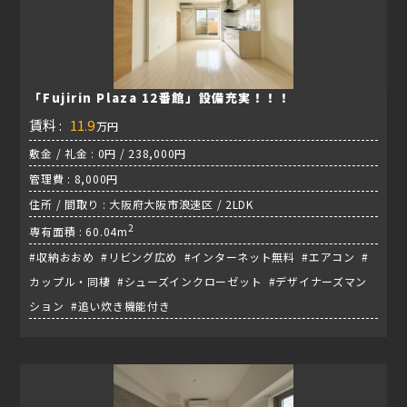
「Fujirin Plaza 12番館」設備充実！！！
賃料 :
11.9
万円
敷金 / 礼金 : 0円 / 238,000円
管理費 : 8,000円
住所 / 間取り : 大阪府大阪市浪速区 / 2LDK
2
専有面積 : 60.04m
#収納おおめ #リビング広め #インターネット無料 #エアコン #
カップル・同棲 #シューズインクローゼット #デザイナーズマン
ション #追い炊き機能付き