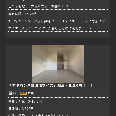
住所 / 間取り : 大阪府大阪市浪速区 / 1K
2
専有面積 : 27.2m
#白系 #インターネット無料 #エアコン #オートロック付き #デ
ザイナーズマンション #一人暮らし向け #宅配ボックス
「アドバンス難波南ワイズ」敷金・礼金0円！！！
賃料 :
6.68
万円
敷金 / 礼金 : 0円 / 0円
管理費 : 4,700円
住所 / 間取り : 大阪府大阪市浪速区 / 1K