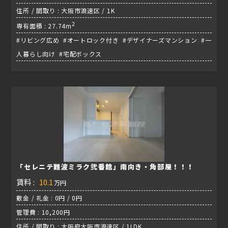
住所 / 間取り : 大阪市浪速区 / 1K
2
専有面積 : 27.74m
#リビング広め #オートロック付き #デザイナーズマンション #一
人暮らし向け #宅配ボックス
「セレニテ難波ミラク弐番館」南向き・角部屋！！！
賃料 :
10.1
万円
敷金 / 礼金 : 0円 / 0円
管理費 : 10,200円
住所 / 間取り : 大阪府大阪市浪速区 / 1LDK