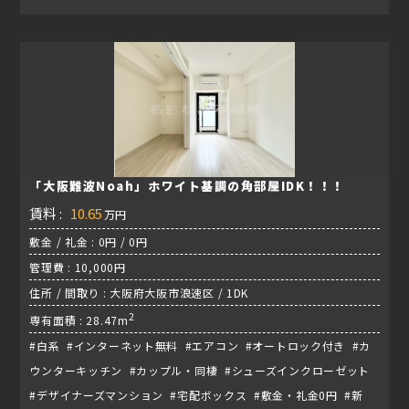
「大阪難波Noah」ホワイト基調の角部屋IDK！！！
賃料 :
10.65
万円
敷金 / 礼金 : 0円 / 0円
管理費 : 10,000円
住所 / 間取り : 大阪府大阪市浪速区 / 1DK
2
専有面積 : 28.47m
#白系 #インターネット無料 #エアコン #オートロック付き #カ
ウンターキッチン #カップル・同棲 #シューズインクローゼット
#デザイナーズマンション #宅配ボックス #敷金・礼金0円 #新