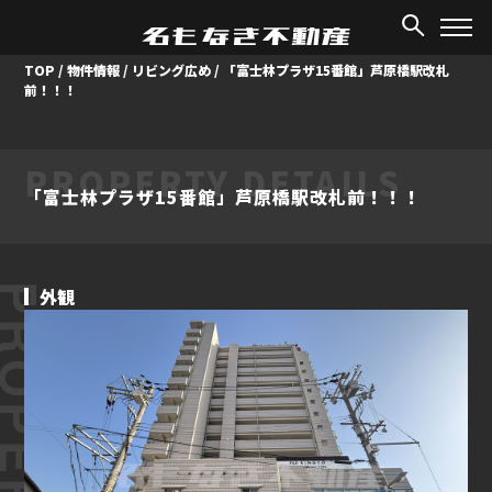
TOP
/
物件情報
/
リビング広め
/
「富士林プラザ15番館」芦原橋駅改札
前！！！
PROPERTY DETAILS
「富士林プラザ15番館」芦原橋駅改札前！！！
ROPERTY
外観