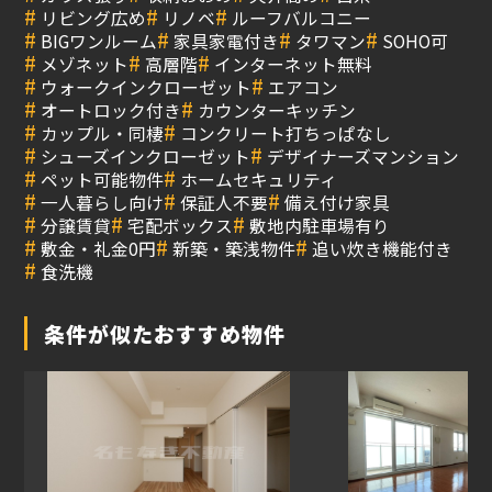
#
#
#
リビング広め
リノベ
ルーフバルコニー
#
#
#
#
BIGワンルーム
家具家電付き
タワマン
SOHO可
#
#
#
メゾネット
高層階
インターネット無料
#
#
ウォークインクローゼット
エアコン
#
#
オートロック付き
カウンターキッチン
#
#
カップル・同棲
コンクリート打ちっぱなし
#
#
シューズインクローゼット
デザイナーズマンション
#
#
ペット可能物件
ホームセキュリティ
#
#
#
一人暮らし向け
保証人不要
備え付け家具
#
#
#
分譲賃貸
宅配ボックス
敷地内駐車場有り
#
#
#
敷金・礼金0円
新築・築浅物件
追い炊き機能付き
#
食洗機
条件が似たおすすめ物件