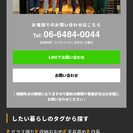
お電話でのお問い合わせはこちら
06-6484-0044
Tel:
営業時間：10:00-19:00 / 定休日: 水曜日
LINEでお問い合わせ
お問い合わせ
\ 掲載時点の情報になりますので最新の情報や募集状況はお気軽に
お問い合わせください /
したい暮らしのタグから探す
#
#
#
#
ガラス張り
収納おおめ
天井高め
白系