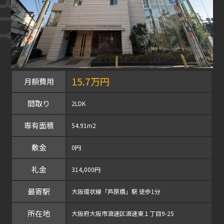
15.7万円
月額費用
間取り
2LDK
専有面積
54.91m2
敷金
0円
礼金
314,000円
最寄駅
大阪環状線「芦原橋」駅 徒歩1分
所在地
大阪府大阪市浪速区浪速東１丁目9-25