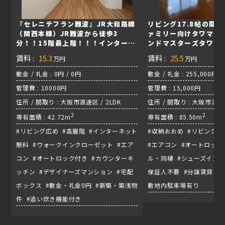
『セレニテフラン難波』JR大和路線
リビング17.8帖の開
（関西本線）JR難波から徒歩3
ァミリー向けタワマン
分！！15階最上階！！！インターネ
ンドマスターズタワー
ット無料✨
賃料 :
15.3
賃料 :
25.5
万円
万円
敷金 / 礼金 : 0円 / 0円
敷金 / 礼金 : 255,000円 /
管理費 : 10000円
管理費 : 15,000円
住所 / 間取り : 大阪市浪速区 / 2LDK
住所 / 間取り : 大阪市浪
2
2LDK / 御堂筋線『大国町
2
専有面積 : 42.72m
専有面積 : 85.50m
#リビング広め #高層階 #インターネット
#収納おおめ #リビング広
無料 #ウォークインクローゼット #エア
#エアコン #オートロック
コン #オートロック付き #カウンターキ
ル・同棲 #シューズインク
ッチン #デザイナーズマンション #宅配
保証人不要 #分譲賃貸 #
ボックス #敷金・礼金0円 #新築・築浅物
敷地内駐車場有り
件 #追い炊き機能付き