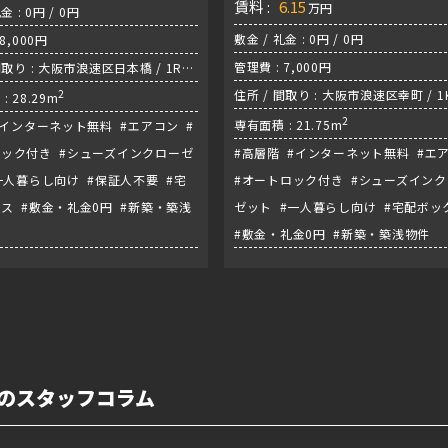
賃料 :
6.15
万円
金 : 0円 / 0円
敷金 / 礼金 : 0円 / 0円
8,000円
管理費 : 7,000円
間取り : 大阪市浪速区日本橋 / 1RK/
『恵美須町駅』
2
住所 / 間取り : 大阪市浪速区幸町 / 1K
: 28.29m
堀鶴見緑地線『大正駅』
2
専有面積 : 21.75m
#インターネット無料 #エアコン #
ック付き #シューズインクローゼ
#高層階 #インターネット無料 #エ
一人暮らし向け #保証人不要 #宅
#オートロック付き #シューズイン
ス #敷金・礼金0円 #新築・築浅
ゼット #一人暮らし向け #宅配ボッ
#敷金・礼金0円 #新築・築浅物件
BAⅢのスタッフコラム