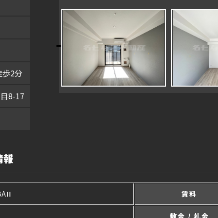
徒歩2分
8-17
情報
MBAⅢ
賃料
敷金 / 礼金