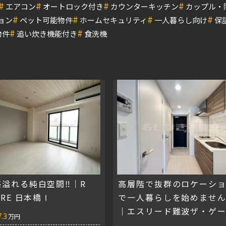
#
#
#
#
エアコン
オートロック付き
カウンターキッチン
カップル・
#
#
#
#
ョン
ペット可能物件
ホームセキュリティ
一人暮らし向け
保
#
#
物件
追い炊き機能付き
食洗機
感溢れる純白空間‼｜R
高層階で抜群のロケーシ
ARE 日本橋Ⅰ
で一人暮らしを始めませ
｜エスリード難波ザ・ゲ
7.3
万円