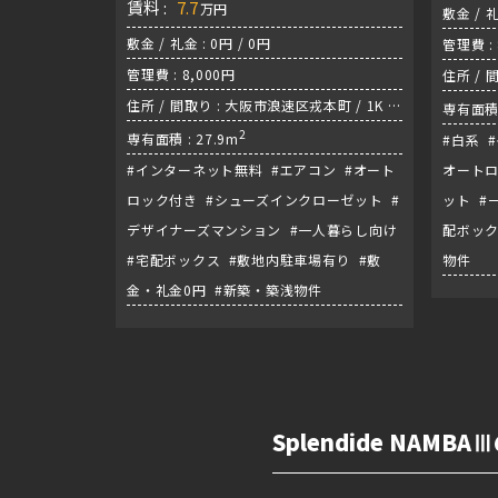
賃料 :
7.7
万円
敷金 / 礼
敷金 / 礼金 : 0円 / 0円
管理費 : 
管理費 : 8,000円
住所 / 
住所 / 間取り : 大阪市浪速区戎本町 / 1K /
堺筋線
専有面積 
御堂筋線『大国町駅』
2
専有面積 : 27.9m
#白系 
#インターネット無料 #エアコン #オート
オートロ
ロック付き #シューズインクローゼット #
ット #
デザイナーズマンション #一人暮らし向け
配ボック
#宅配ボックス #敷地内駐車場有り #敷
物件
金・礼金0円 #新築・築浅物件
Splendide NAM