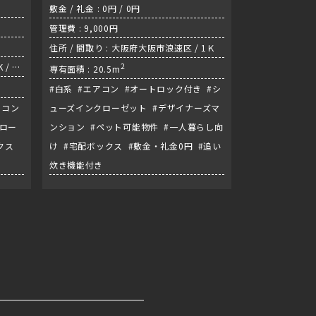
敷金 / 礼金 : 0円 / 0円
管理費 : 9,000円
住所 / 間取り : 大阪府大阪市浪速区 / 1Ｋ
 / 長
2
専有面積 : 20.5m
#白系 #エアコン #オートロック付き #シ
アコン
ューズインクローゼット #デザイナーズマ
クロー
ンション #ペット可能物件 #一人暮らし向
クス
け #宅配ボックス #敷金・礼金0円 #追い
炊き機能付き