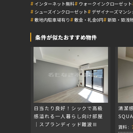
#
#
インターネット無料
ウォークインクローゼット
#
#
シューズインクローゼット
デザイナーズマンシ
#
#
#
敷地内駐車場有り
敷金・礼金0円
新築・築浅
条件が似たおすすめ物件
日当たり良好！シックで高級
清潔
感溢れる一人暮らし向け部屋
SQU
｜スプランディッド難波Ⅲ
賃料 :