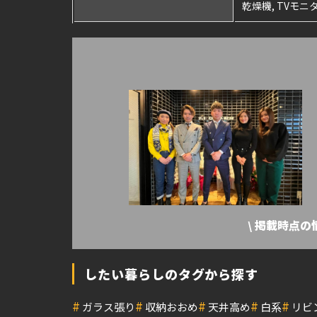
乾燥機, TVモ
\ 掲載時点
したい暮らしのタグから探す
#
#
#
#
#
ガラス張り
収納おおめ
天井高め
白系
リビ