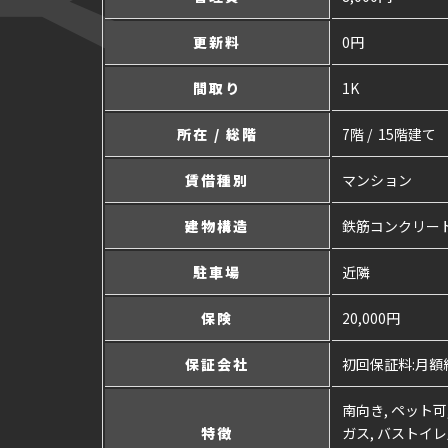
更新料
0円
間取り
1K
所在 / 総階
7階 / 15階建て
賃借種別
マンション
建物構造
鉄筋コンクリー
駐車場
近隣
保険
20,000円
保証会社
初回保証料:月額総
南向き, ペット可
特徴
ガス, バストイレ