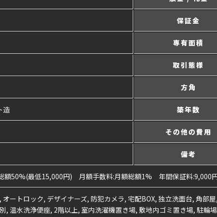
保証金
専有面積
取引態様
方角
ト造
築年数
その他の費用
備考
額50%(最低15,000円) 月額手数料:月額総額1% 年間保証料:9,000
, オートロック, デザイナーズ, 防犯カメラ, 宅配BOX, 独立洗面台, 角部
別, 温水洗浄便座, 2階以上, 室内洗濯機置き場, 敷地内ゴミ置き場, 駐輪場