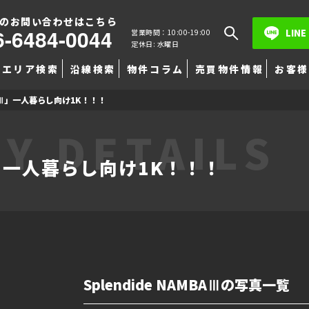
のお問い合わせはこちら
6-6484-0044
LINE
営業時間：10:00-19:00
定休日: 水曜日
エリア検索
沿線検索
物件コラム
売買物件情報
お客様
MBAⅢ」一人暮らし向け1K！！！
Y DETAILS
AⅢ」一人暮らし向け1K！！！
Splendide NAMBAⅢの写真一覧