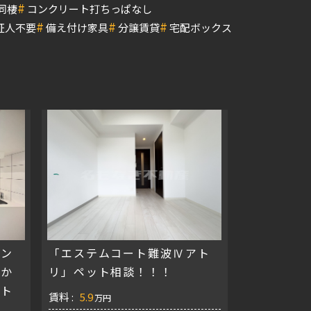
#
同棲
コンクリート打ちっぱなし
#
#
#
証人不要
備え付け家具
分譲賃貸
宅配ボックス
ョン
「エステムコート難波Ⅳアト
んか
リ」ペット相談！！！
ート
賃料 :
5.9
万円