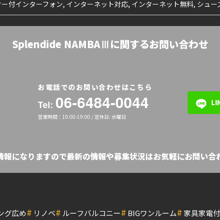
ニター付インターフォン, インターネット対応, インターネット無料, シュ
Splendide NAMBAⅢに関するお問い合わせ
お電話でのお問い合わせはこちら
06-6484-0044
L
Tel:
営業時間：10:00-19:00 / 定休日: 水曜日
の情報になりますので最新の情報や募集状況はお気軽にお問い合わ
#
#
#
#
ング広め
リノベ
ルーフバルコニー
BIGワンルーム
家具家電