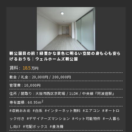
靭公園目の前！緑豊かな景色に明るい空間の身も心も安ら
げるおうち｜ウェルホームズ靭公園
賃料 :
18.5
万円
敷金 / 礼金 : 20,000円 / 200,000円
管理費 : 10,000円
住所 / 間取り : 大阪市西区京町堀 / 1LDK / 中央線『阿波座駅』
2
専有面積 : 60.95m
#収納おおめ #白系 #インターネット無料 #エアコン #オートロ
ック付き #デザイナーズマンション #ペット可能物件 #一人暮ら
し向け #宅配ボックス #食洗機