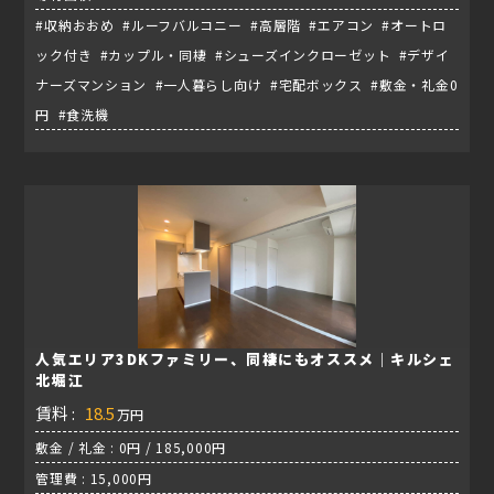
#収納おおめ #ルーフバルコニー #高層階 #エアコン #オートロ
ック付き #カップル・同棲 #シューズインクローゼット #デザイ
ナーズマンション #一人暮らし向け #宅配ボックス #敷金・礼金0
円 #食洗機
人気エリア3DKファミリー、同棲にもオススメ｜キルシェ
北堀江
賃料 :
18.5
万円
敷金 / 礼金 : 0円 / 185,000円
管理費 : 15,000円