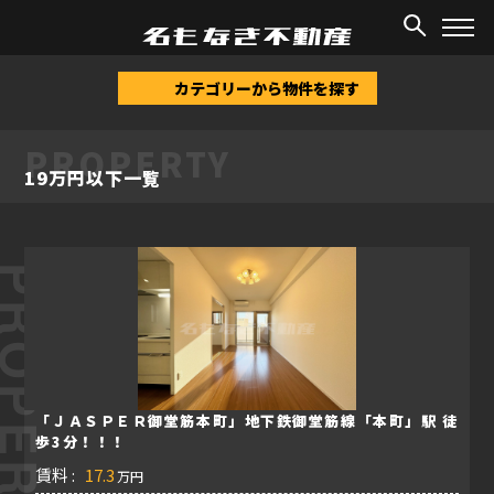
TOP
/
物件情報
/
19万円以下
カテゴリーから物件を探す
PROPERTY
19万円以下一覧
ROPERTY
「ＪＡＳＰＥＲ御堂筋本町」地下鉄御堂筋線「本町」駅 徒
歩3分！！！
賃料 :
17.3
万円