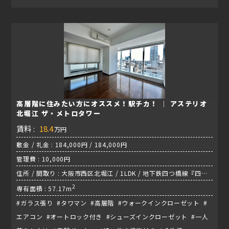
高層階に住みたい方にオススメ！駅チカ！ │ アステリオ
北堀江 ザ・メトロタワー
賃料 :
18.4
万円
敷金 / 礼金 : 184,000円 / 184,000円
管理費 : 10,000円
住所 / 間取り : 大阪市西区北堀江 / 1LDK / 地下鉄四つ橋線『四ツ
橋駅』
2
専有面積 : 57.17m
#ガラス張り #タワマン #高層階 #ウォークインクローゼット #
エアコン #オートロック付き #シューズインクローゼット #一人