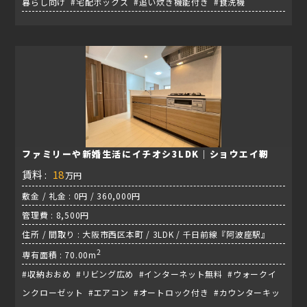
暮らし向け #宅配ボックス #追い炊き機能付き #食洗機
ファミリーや新婚生活にイチオシ3LDK｜ショウエイ靭
賃料 :
18
万円
敷金 / 礼金 : 0円 / 360,000円
管理費 : 8,500円
住所 / 間取り : 大阪市西区本町 / 3LDK / 千日前線『阿波座駅』
2
専有面積 : 70.00m
#収納おおめ #リビング広め #インターネット無料 #ウォークイ
ンクローゼット #エアコン #オートロック付き #カウンターキッ