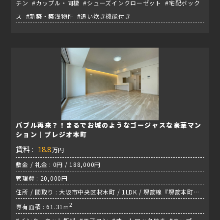
チン #カップル・同棲 #シューズインクローゼット #宅配ボック
ス #新築・築浅物件 #追い炊き機能付き
バブル再来？！まるでお城のようなゴージャスな豪華マン
ション｜プレジオ本町
賃料 :
18.8
万円
敷金 / 礼金 : 0円 / 188,000円
管理費 : 20,000円
住所 / 間取り : 大阪市中央区材木町 / 1LDK / 堺筋線『堺筋本町
駅』
2
専有面積 : 61.31m