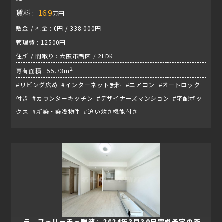
賃料 :
16.9
万円
敷金 / 礼金 : 0円 / 338.000円
管理費 : 12500円
住所 / 間取り : 大阪市西区 / 2LDK
2
専有面積 : 55.73m
#リビング広め #インターネット無料 #エアコン #オートロック
付き #カウンターキッチン #デザイナーズマンション #宅配ボッ
クス #新築・築浅物件 #追い炊き機能付き
『ラ フェリーチェ難波』2024年3月30日完成予定の新