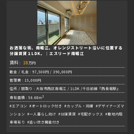
お洒落な街、南堀江。オレンジストリート沿いに位置する
分譲賃貸１LDK。｜エスリード南堀江
賃料 :
18
万円
敷金 / 礼金 : 97,500円 / 390,000円
管理費 : 15,000円
住所 / 間取り : 大阪市西区南堀江 / 1LDK /千日前線『西長堀駅』
2
専有面積 : 56.68m
#エアコン #オートロック付き #カップル・同棲 #デザイナーズマ
ンション #一人暮らし向け #分譲賃貸 #宅配ボックス #敷地内駐
車場有り #追い炊き機能付き