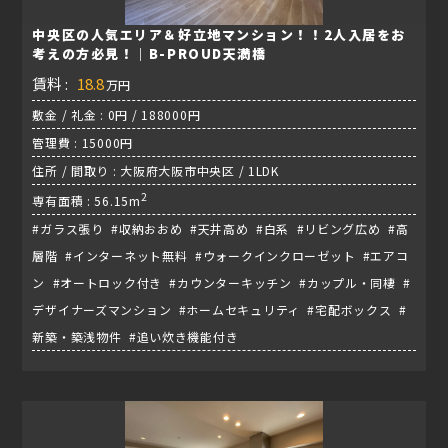
中央区の人気エリア＆好立地マンション！！2人入居をお
考えの方必見！｜B-PROUD天満橋
賃料 :
18.8
万円
敷金 / 礼金 : 0円 / 188000円
管理費 : 15000円
住所 / 間取り : 大阪府大阪市中央区 / 1LDK
2
専有面積 : 56.15m
#ガラス張り #収納おおめ #天井高め #白系 #リビング広め #高
層階 #インターネット無料 #ウォークインクローゼット #エアコ
ン #オートロック付き #カウンターキッチン #カップル・同棲 #
デザイナーズマンション #ホームセキュリティ #宅配ボックス #
新築・築浅物件 #追い炊き機能付き