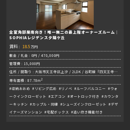
全室角部屋南向き！唯一無二の最上階オーナーズルーム｜
SOPHIAレジデンス夕陽ケ丘
賃料 :
18.5
万円
敷金 / 礼金 : 0円 / 470,000円
管理費 : 15,000円
住所 / 間取り : 大阪市天王寺区上汐 / 2LDK / 谷町線『四天王寺前
夕陽ケ丘駅』
2
専有面積 : 87.78m
#収納おおめ #リビング広め #リノベ #ルーフバルコニー #ウォ
ークインクローゼット #エアコン #オートロック付き #カウンタ
ーキッチン #カップル・同棲 #シューズインクローゼット #デザ
イナーズマンション #宅配ボックス #追い炊き機能付き