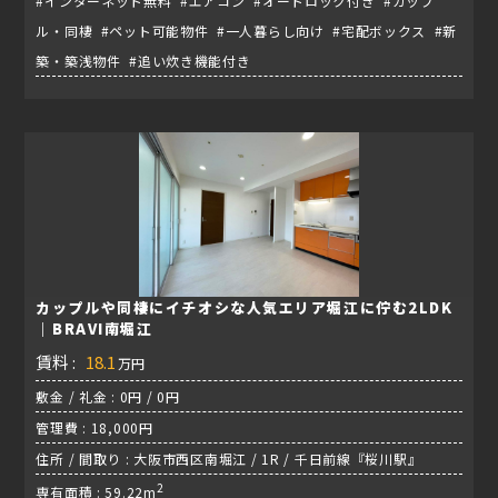
#インターネット無料 #エアコン #オートロック付き #カップ
ル・同棲 #ペット可能物件 #一人暮らし向け #宅配ボックス #新
築・築浅物件 #追い炊き機能付き
カップルや同棲にイチオシな人気エリア堀江に佇む2LDK
｜BRAVI南堀江
賃料 :
18.1
万円
敷金 / 礼金 : 0円 / 0円
管理費 : 18,000円
住所 / 間取り : 大阪市西区南堀江 / 1R / 千日前線『桜川駅』
2
専有面積 : 59.22m