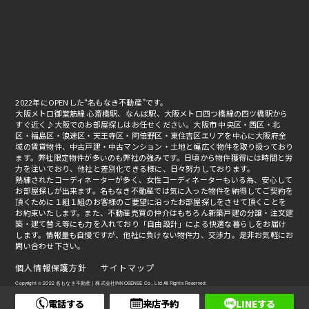
2022年にOPENした“名もなき不動産”です。
大阪メトロ御堂筋線 心斎橋駅、なんば駅、大阪メトロ四つ橋線の四ツ橋駅から
すぐ近く♪大阪でのお部屋探しはお任せください。大阪市 中央区・西区・北
区・福島区・浪速区・天王寺区・阿倍野区・東住吉区エリアを中心に大阪府全
域の賃貸物件、中古戸建・中古マンション・土地と幅広く物件を取り扱っており
ます。弊社限定物件が多いのも弊社の強みです。日頃から物件獲得には時間と労
力を注いでおり、他社と差別化できる様に、日々努力しております。
熟練されたコーディネーターが多く、女性コーディネーターもいる為、安心して
お部屋探しが出来ます。名もなき不動産では気に入った物件を納得してご契約を
頂くために１組１組のお客様のご要望に沿ったお部屋探しをさせて頂くことを
お約束いたします。また、不動産売買の仲介はもちろん新築戸建の分譲・注文建
築・建て替え等にも力を入れており「自由設計」による快適な暮らしをお届け
します。情報量も自慢ですが、他社に負けない物件力、交渉力。是非お気軽にお
問い合わせ下さい。
個人情報保護方針
サイトマップ
Copyright © 2022 名もなき不動産｜株式会社INNOSENSE Co., Ltd All Rights Reserved.
電話する
来店予約
LINEする