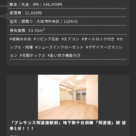
敷金 / 礼金 : 0円 / 346,000円
管理費 : 11,000円
住所 / 間取り : 大阪市中央区 / 1LDK+S
2
専有面積 : 53.55m
#収納おおめ #リビング広め #エアコン #オートロック付き #カ
ップル・同棲 #シューズインクローゼット #デザイナーズマンシ
ョン #宅配ボックス #追い炊き機能付き
「プレサンス阿波座駅前」地下鉄千日前線「阿波座」駅 徒
歩1分！！！