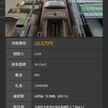
18.8万円
月額費用
間取り
1LDK
専有面積
56.15m2
敷金
0円
礼金
188000円
最寄駅
谷町線「天満橋」徒歩7分
所在地
大阪府大阪市中央区船越町２丁目4-13