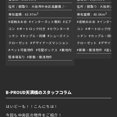
住所 / 間取り : 大阪市中央区高麗橋 /
住所 / 間取り : 大阪府大
1LDK / 堺筋線『北浜駅』
2
1LDK
2
専有面積 : 43.97m
専有面積 : 40.06m
#収納おおめ #インターネット無料 #エア
#収納おおめ #インターネ
コン #オートロック付き #カウンターキ
コン #オートロック付き 
ッチン #カップル・同棲 #シューズイン
ッチン #カップル・同棲 
クローゼット #デザイナーズマンション
クローゼット #デザイナ
#ペット可能物件 #宅配ボックス #敷地内
#新築・築浅物件 #追い
駐車場有り #新築・築浅物件
B-PROUD天満橋のスタッフコラム
はいどーも！！こんにちは！
今回も中央区の物件をご紹介！