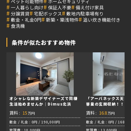
#
#
ペット可能物件
ホームセキュリティ
#
#
#
一人暮らし向け
保証人不要
備え付け家具
#
#
#
分譲賃貸
宅配ボックス
敷地内駐車場有り
#
#
#
敷金・礼金0円
新築・築浅物件
追い炊き機能付き
#
食洗機
条件が似たおすすめ物件
オシャレな新築デザイナーズで同棲
「アーバネックス天満橋
生活始めませんか｜Dimus北浜
容量の玄関収納！！！
賃料 :
15
賃料 :
16.8
万円
万円
敷金 / 礼金 : 0円 / 190,000円
敷金 / 礼金 : 0円 / 168,0
管理費 : 10,000円
管理費 : 13,000円