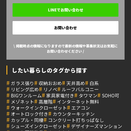
LINEでお問い合わせ
お問い合わせ
\ 掲載時点の情報になりますので最新の情報や募集状況はお気軽に
お問い合わせください /
したい暮らしのタグから探す
#
#
#
#
ガラス張り
収納おおめ
天井高め
白系
#
#
#
リビング広め
リノベ
ルーフバルコニー
#
#
#
#
BIGワンルーム
家具家電付き
タワマン
SOHO可
#
#
#
メゾネット
高層階
インターネット無料
#
#
ウォークインクローゼット
エアコン
#
#
オートロック付き
カウンターキッチン
#
#
カップル・同棲
コンクリート打ちっぱなし
#
#
シューズインクローゼット
デザイナーズマンション