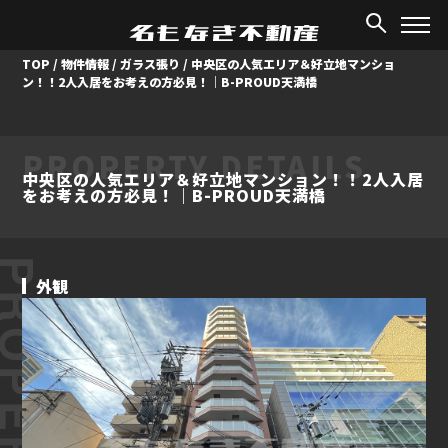
TOP
/
物件情報
/
ガラス張り
/
中央区の人気エリア＆好立地マンショ
ン！！2人入居をお考えの方必見！｜B-PROUD天満橋
PROPERTY DETAILS
中央区の人気エリア＆好立地マンション！！2人入居
をお考えの方必見！｜B-PROUD天満橋
ROPERTY
外観