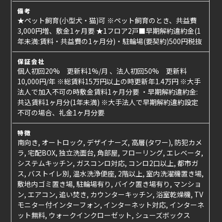
備考
★ペット飼育(小型犬・猫)可 ※ペット飼育のとき、共益費
3,000円増、敷金1ヶ月要 ★1フロア2戸■早期解約違約金(1
年未満:賃料・共益費の1ヶ月分)・駐輪場(要契約)500円税抜
保証会社
個人初回20% 更新料1%/月 、法人初回50% 更新料
10,000円/年 ※総賃料15万円以上の時更新年1.4万円 ※大手
法人で加入不可の時敷金賃料1ヶ月分要 ・早期解約違約金:
共込賃料1ヶ月分(1年未満) ※大手法人で早期解約違約設定
不可の場合、礼金1ヶ月分要
特徴
南向き, オートロック, デザイナーズ, 高層(タワー), 防犯カメ
ラ, 宅配BOX, 独立洗面台, 角部屋, フローリング, エレベータ,
システムキッチン, ガスコンロ対応, コンロ2口以上, 都市ガ
ス, バストイレ別, 温水洗浄便座, 2階以上, 室内洗濯機置き場,
敷地内ゴミ置き場, 駐輪場有り, バイク置き場有り, マンショ
ン, エアコン, 追い焚き, カウンターキッチン, 浴室乾燥機, TV
モニター付インターフォン, インターネット対応, インターネ
ット無料, ウォークインクローゼット, シューズボックス