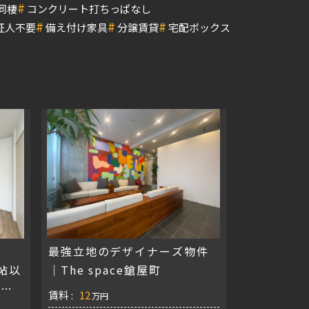
#
同棲
コンクリート打ちっぱなし
#
#
#
証人不要
備え付け家具
分譲賃貸
宅配ボックス
最強立地のデザイナーズ物件
5帖以
｜The space鎗屋町
いて
賃料 :
12
万円