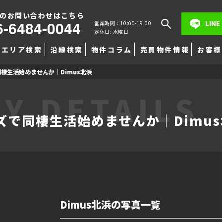
のお問い合わせはこちら
6-6484-0044
LINE
営業時間：10:00-19:00
定休日: 水曜日
エリア検索
沿線検索
物件コラム
売買物件情報
お客様
棲生活始めませんか｜Dimus北浜
Y DETAILS
で同棲生活始めませんか｜Dimu
Dimus北浜の写真一覧