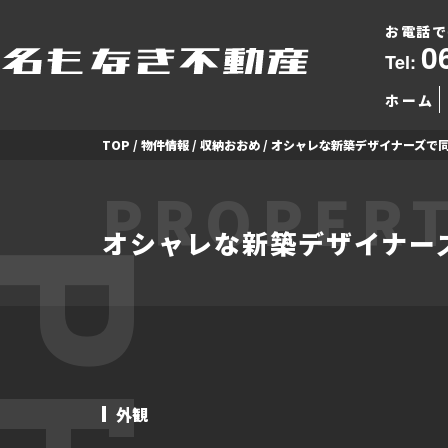
お電話で
0
Tel:
ホーム
TOP
/
物件情報
/
収納おおめ
/
オシャレな新築デザイナーズで同
PROPERT
オシャレな新築デザイナーズ
外観