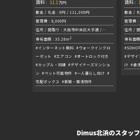
賃料 :
11.1
賃料 :
万円
敷金 / 礼金 : 0円 / 111,000円
敷金 / 礼
管理費 : 8,000円
管理費 : 
住所 / 間取り : 大阪市中央区大手通 /
住所 / 
1LDK/谷町線『天満橋駅』
2
/ 堺筋
専有面積 : 35.28m
専有面積 
#インターネット無料 #ウォークインクロ
#SOH
ーゼット #エアコン #オートロック付き
#デザイ
#カップル・同棲 #デザイナーズマンショ
け #食
ン #ペット可能物件 #一人暮らし向け #
宅配ボックス #新築・築浅物件
Dimus北浜のスタッ