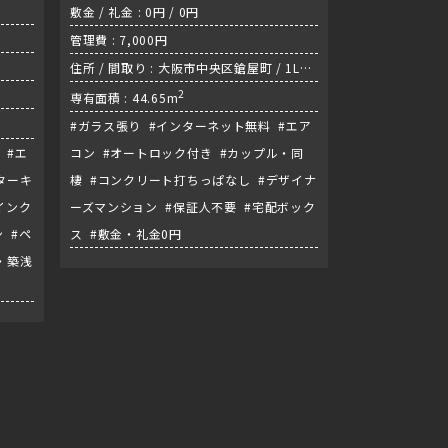
敷金 / 礼金 : 0円 / 0円
管理費 : 7,000円
住所 / 間取り : 大阪市中央区鎗屋町 / 1LDK
/ 谷町線『谷町四丁目駅』
2
専有面積 : 44.65m
#ガラス張り #インターネット無料 #エア
 #エ
コン #オートロック付き #カップル・同
ターキ
棲 #コンクリート打ちっぱなし #デザイナ
インク
ーズマンション #保証人不要 #宅配ボック
 #ペ
ス #敷金・礼金0円
・築浅