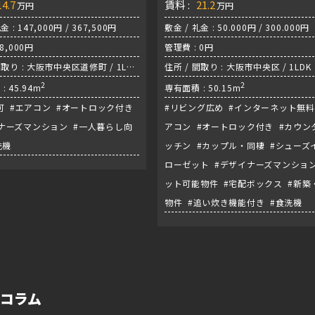
14.7
賃料 :
21.2
万円
万円
金 : 147,000円 / 367,500円
敷金 / 礼金 : 50.000円 / 300.000円
8,000円
管理費 : 0円
間取り : 大阪市中央区道修町 / 1LDK
住所 / 間取り : 大阪市中央区 / 1LDK
線『北浜駅』
2
2
: 45.94m
専有面積 : 50.15m
O可 #エアコン #オートロック付き
#リビング広め #インターネット無料
ナーズマンション #一人暮らし向
アコン #オートロック付き #カウン
洗機
ッチン #カップル・同棲 #シューズ
ローゼット #デザイナーズマンション
ット可能物件 #宅配ボックス #新築
物件 #追い炊き機能付き #食洗機
フコラム