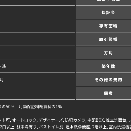
保証金
専有面積
取引態様
方角
ト造
築年数
/月
その他の費用
備考
の50％ 月額保証料総賃料の1％
ペット可, オートロック, デザイナーズ, 防犯カメラ, 宅配BOX, 独立洗面台
2口以上, 駐車場有り, バストイレ別, 温水洗浄便座, 2階以上, 室内洗濯機