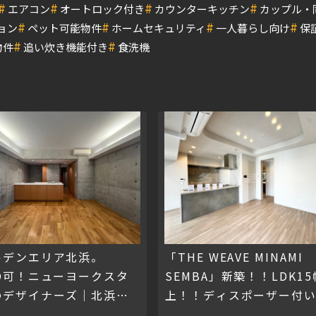
#
#
#
#
エアコン
オートロック付き
カウンターキッチン
カップル・
#
#
#
#
ョン
ペット可能物件
ホームセキュリティ
一人暮らし向け
保
#
#
物件
追い炊き機能付き
食洗機
ルデンエリア北浜。
「THE WEAVE MINAMI
HO可！ニューヨークスタ
SEMBA」新築！！LDK1
のデザイナーズ｜北浜ク
上！！ディスポーザー付
ト
ます！！