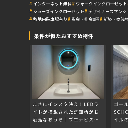
#
#
インターネット無料
ウォークインクローゼット
#
#
シューズインクローゼット
デザイナーズマンシ
#
#
#
敷地内駐車場有り
敷金・礼金0円
新築・築浅
条件が似たおすすめ物件
まさにインスタ映え！LEDラ
ゴー
イトが搭載された洗面所がお
SO
洒落なおうち｜ブエナビスタ
イル
大手通
ラフ