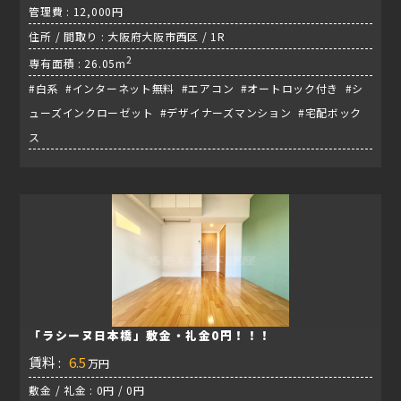
管理費 : 12,000円
住所 / 間取り : 大阪府大阪市西区 / 1R
2
専有面積 : 26.05m
#白系 #インターネット無料 #エアコン #オートロック付き #シ
ューズインクローゼット #デザイナーズマンション #宅配ボック
ス
「ラシーヌ日本橋」敷金・礼金0円！！！
賃料 :
6.5
万円
敷金 / 礼金 : 0円 / 0円