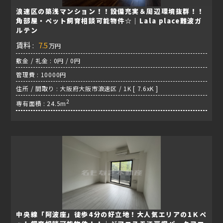
浪速区の築浅マンション！！設備充実＆周辺環境抜群！！
角部屋・ペット飼育相談可能物件☆｜Lala place難波ガ
ルテン
賃料 :
7.5
万円
敷金 / 礼金 : 0円 / 0円
管理費 : 10000円
住所 / 間取り : 大阪府大阪市浪速区 / 1K [ 7.6xK ]
2
専有面積 : 24.5m
中央線「阿波座」徒歩4分の好立地！大人気エリアの1Ｋペ