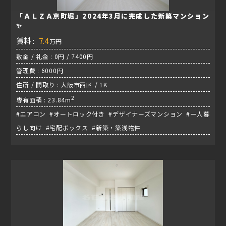
「ＡＬＺＡ京町堀」2024年3月に完成した新築マンション
✨
賃料 :
7.4
万円
敷金 / 礼金 : 0円 / 7400円
管理費 : 6000円
住所 / 間取り : 大阪市西区 / 1K
2
専有面積 : 23.84m
#エアコン #オートロック付き #デザイナーズマンション #一人暮
らし向け #宅配ボックス #新築・築浅物件