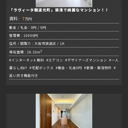
「ラヴィータ難波元町」築浅で綺麗なマンション！！
賃料 :
7
万円
敷金 / 礼金 : 0円 / 0円
管理費 : 10000円
住所 / 間取り : 大阪市浪速区 / 1K
2
専有面積 : 26.33m
#インターネット無料 #エアコン #デザイナーズマンション #一人
暮らし向け #宅配ボックス #敷金・礼金0円 #新築・築浅物件 #
追い炊き機能付き