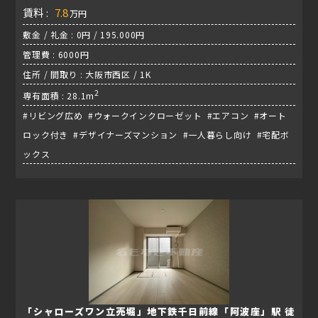
賃料 :
7.8
万円
敷金 / 礼金 : 0円 / 195.000円
管理費 : 6000円
住所 / 間取り : 大阪市西区 / 1K
2
専有面積 : 28.1m
#リビング広め #ウォークインクローゼット #エアコン #オート
ロック付き #デザイナーズマンション #一人暮らし向け #宅配ボ
ックス
「シャローズワン立売堀」地下鉄千日前線「阿波座」駅 徒