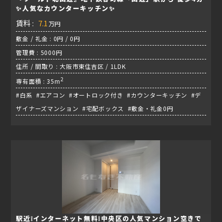
✨人気なカウンターキッチン✨
賃料 :
7.1
万円
敷金 / 礼金 : 0円 / 0円
管理費 : 5000円
住所 / 間取り : 大阪市東住吉区 / 1LDK
2
専有面積 : 35m
#白系 #エアコン #オートロック付き #カウンターキッチン #デ
ザイナーズマンション #宅配ボックス #敷金・礼金0円
駅近❕インターネット無料❕中央区の人気マンション空きで