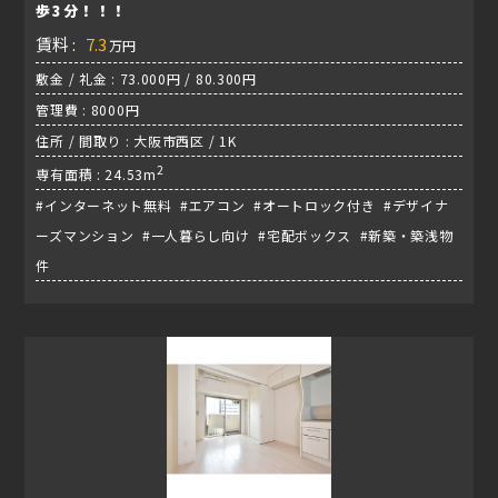
歩3分！！！
賃料 :
7.3
万円
敷金 / 礼金 : 73.000円 / 80.300円
管理費 : 8000円
住所 / 間取り : 大阪市西区 / 1K
2
専有面積 : 24.53m
#インターネット無料 #エアコン #オートロック付き #デザイナ
ーズマンション #一人暮らし向け #宅配ボックス #新築・築浅物
件