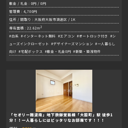
敷金 / 礼金 : 0円 / 0円
管理費 : 4,700円
住所 / 間取り : 大阪府大阪市浪速区 / 1K
2
専有面積 : 22.62m
#白系 #インターネット無料 #エアコン #オートロック付き #シ
ューズインクローゼット #デザイナーズマンション #一人暮らし
向け #宅配ボックス #敷金・礼金0円 #新築・築浅物件
「セオリー難波南」地下鉄御堂筋線「大国町」駅 徒歩1
分！！一人暮らしにはピッタリなお部屋です！！！