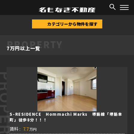
TOP
/
物件情報
/
7万円以上
カテゴリーから物件を探す
PROPERTY
7万円以上一覧
ROPERTY
S-RESIDENCE Hommachi Marks 堺筋線「堺筋本
町」徒歩8分！！！
賃料 :
7.7
万円