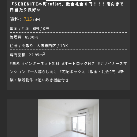
「SERENiTE本町reflet」敷金礼金０円！！！南向きで
日当たり良好✨
賃料 :
7.15
万円
敷金 / 礼金 : 0円 / 0円
管理費 : 8500円
住所 / 間取り : 大阪市西区 / 1DK
2
専有面積 : 22.95m
#白系 #インターネット無料 #オートロック付き #デザイナーズマ
ンション #一人暮らし向け #宅配ボックス #敷金・礼金0円 #新
築・築浅物件 #追い炊き機能付き