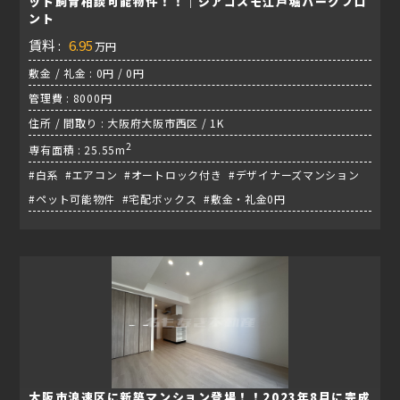
ット飼育相談可能物件！！｜ジアコスモ江戸堀パークフロ
ント
賃料 :
6.95
万円
敷金 / 礼金 : 0円 / 0円
管理費 : 8000円
住所 / 間取り : 大阪府大阪市西区 / 1K
2
専有面積 : 25.55m
#白系 #エアコン #オートロック付き #デザイナーズマンション
#ペット可能物件 #宅配ボックス #敷金・礼金0円
大阪市浪速区に新築マンション登場！！2023年8月に完成