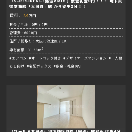
『S-RESIDENCE難波Viale 』敷金礼金0円！！！ 地下鉄
御堂筋線「大国町」駅 から徒歩3分！！
賃料 :
7.4
万円
敷金 / 礼金 : 0円 / 0円
管理費 : 6000円
住所 / 間取り : 大阪市浪速区 / 1K
2
専有面積 : 31.68m
#エアコン #オートロック付き #デザイナーズマンション #一人暮
らし向け #宅配ボックス #敷金・礼金0円
『ワールド北田辺』地下鉄谷町線「田辺」駅から 徒歩4分