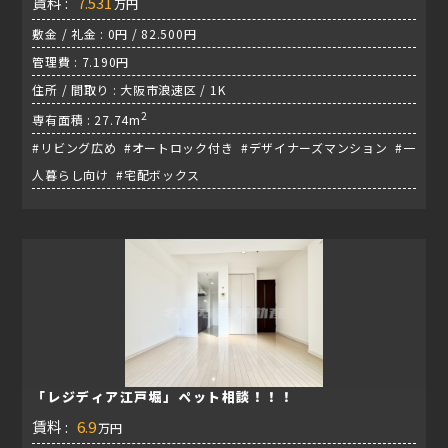
賃料 :
7.531
万円
敷金 / 礼金 : 0円 / 82.500円
管理費 : 7.190円
住所 / 間取り : 大阪市浪速区 / 1K
2
専有面積 : 27.74m
#リビング広め #オートロック付き #デザイナーズマンション #一
人暮らし向け #宅配ボックス
「レジディア江戸堀」ペット相談！！！
賃料 :
6.9
万円