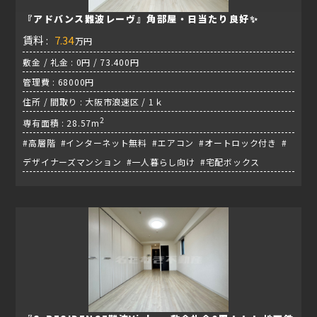
『アドバンス難波レーヴ』角部屋・日当たり良好✨
賃料 :
7.34
万円
敷金 / 礼金 : 0円 / 73.400円
管理費 : 68000円
住所 / 間取り : 大阪市浪速区 / 1ｋ
2
専有面積 : 28.57m
#高層階 #インターネット無料 #エアコン #オートロック付き #
デザイナーズマンション #一人暮らし向け #宅配ボックス