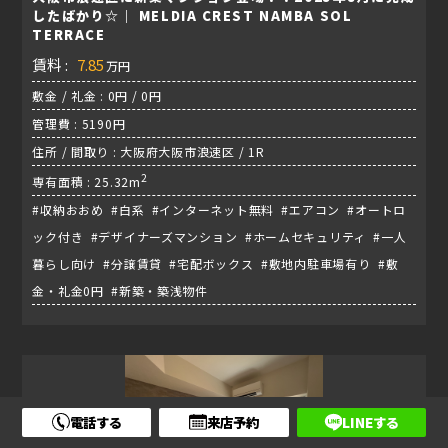
したばかり☆｜ MELDIA CREST NAMBA SOL
TERRACE
賃料 :
7.85
万円
敷金 / 礼金 : 0円 / 0円
管理費 : 5190円
住所 / 間取り : 大阪府大阪市浪速区 / 1R
2
専有面積 : 25.32m
#収納おおめ #白系 #インターネット無料 #エアコン #オートロ
ック付き #デザイナーズマンション #ホームセキュリティ #一人
暮らし向け #分譲賃貸 #宅配ボックス #敷地内駐車場有り #敷
金・礼金0円 #新築・築浅物件
電話する
来店予約
LINEする