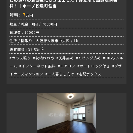
しの方へのお部屋に空き出ました！好立地で周辺環境抜
群！｜ホープ松屋町住吉
賃料 :
7
万円
敷金 / 礼金 : 0円 / 70000円
管理費 : 10000円
住所 / 間取り : 大阪府大阪市中央区 / 1k
2
専有面積 : 31.53m
#ガラス張り #収納おおめ #天井高め #リビング広め #BIGワンル
ーム #インターネット無料 #エアコン #オートロック付き #デザ
イナーズマンション #一人暮らし向け #宅配ボックス