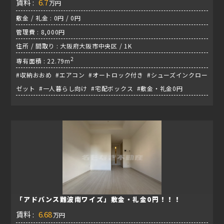
賃料 :
6.7
万円
敷金 / 礼金 : 0円 / 0円
管理費 : 8,000円
住所 / 間取り : 大阪府大阪市中央区 / 1K
2
専有面積 : 22.79m
#収納おおめ #エアコン #オートロック付き #シューズインクロー
ゼット #一人暮らし向け #宅配ボックス #敷金・礼金0円
「アドバンス難波南ワイズ」敷金・礼金0円！！！
賃料 :
6.68
万円