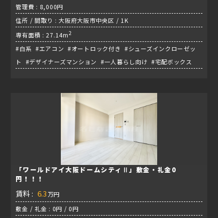
管理費 : 8,000円
住所 / 間取り : 大阪府大阪市中央区 / 1K
2
専有面積 : 27.14m
#白系 #エアコン #オートロック付き #シューズインクローゼッ
ト #デザイナーズマンション #一人暮らし向け #宅配ボックス
「ワールドアイ大阪ドームシティⅡ」敷金・礼金0
円！！！
賃料 :
6.3
万円
敷金 / 礼金 : 0円 / 0円