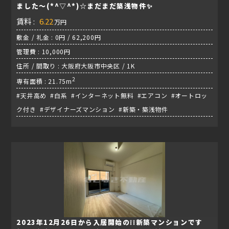
ました～(*^▽^*)☆まだまだ築浅物件✨
賃料 :
6.22
万円
敷金 / 礼金 : 0円 / 62,200円
管理費 : 10,000円
住所 / 間取り : 大阪府大阪市中央区 / 1K
2
専有面積 : 21.75m
#天井高め #白系 #インターネット無料 #エアコン #オートロッ
ク付き #デザイナーズマンション #新築・築浅物件
2023年12月26日から入居開始の❕❕新築マンションです