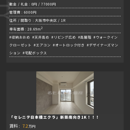
敷金 / 礼金 : 0円 / 77000円
管理費 : 6000円
住所 / 間取り : 大阪市中央区 / 1R
2
専有面積 : 28.69m
#収納おおめ #天井高め #リビング広め #高層階 #ウォークイン
クローゼット #エアコン #オートロック付き #デザイナーズマン
ション #宅配ボックス
「セレニテ日本橋エクラ」新築南向き1K！！！
賃料 :
7.2
万円