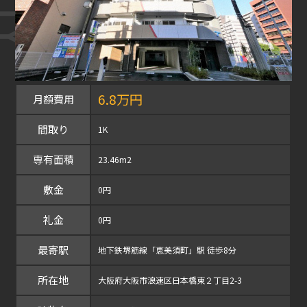
6.8万円
月額費用
間取り
1K
専有面積
23.46m2
敷金
0円
礼金
0円
最寄駅
地下鉄堺筋線「恵美須町」駅 徒歩8分
所在地
大阪府大阪市浪速区日本橋東２丁目2-3