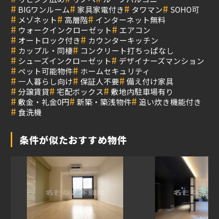
#
#
#
#
BIGワンルーム
家具家電付き
タワマン
SOHO可
#
#
#
メゾネット
高層階
インターネット無料
#
#
ウォークインクローゼット
エアコン
#
#
オートロック付き
カウンターキッチン
#
#
カップル・同棲
コンクリート打ちっぱなし
#
#
シューズインクローゼット
デザイナーズマンション
#
#
ペット可能物件
ホームセキュリティ
#
#
#
一人暮らし向け
保証人不要
備え付け家具
#
#
#
分譲賃貸
宅配ボックス
敷地内駐車場有り
#
#
#
敷金・礼金0円
新築・築浅物件
追い炊き機能付き
#
食洗機
条件が似たおすすめ物件