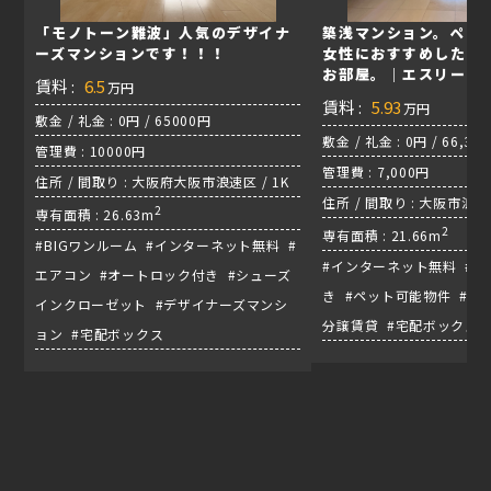
「モノトーン難波」人気のデザイナ
築浅マンション。ペッ
ーズマンションです！！！
女性におすすめしたい
お部屋。｜エスリード
賃料 :
6.5
万円
ン
賃料 :
5.93
万円
敷金 / 礼金 : 0円 / 65000円
敷金 / 礼金 : 0円 / 66,30
管理費 : 10000円
管理費 : 7,000円
住所 / 間取り : 大阪府大阪市浪速区 / 1K
住所 / 間取り : 大阪市浪速区
2
専有面積 : 26.63m
日前線『桜川駅』
2
専有面積 : 21.66m
#BIGワンルーム #インターネット無料 #
#インターネット無料 #
エアコン #オートロック付き #シューズ
き #ペット可能物件 #一
インクローゼット #デザイナーズマンシ
分譲賃貸 #宅配ボックス
ョン #宅配ボックス