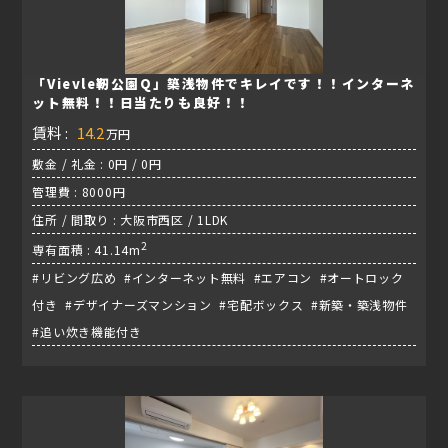
「Vievle靭公園Q」築浅物件でキレイです！！インターネ
ット無料！！日当たりも良好！！
賃料 :
14.2
万円
敷金 / 礼金 : 0円 / 0円
管理費 : 8000円
住所 / 間取り : 大阪市西区 / 1LDK
2
専有面積 : 41.14m
#リビング広め #インターネット無料 #エアコン #オートロック
付き #デザイナーズマンション #宅配ボックス #新築・築浅物件
#追い炊き機能付き