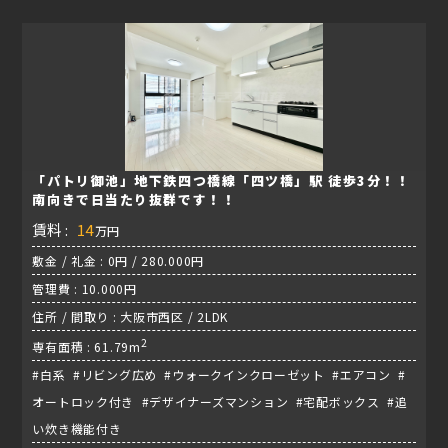
「パトリ御池」地下鉄四つ橋線「四ツ橋」駅 徒歩3分！！
南向きで日当たり抜群です！！
賃料 :
14
万円
敷金 / 礼金 : 0円 / 280.000円
管理費 : 10.000円
住所 / 間取り : 大阪市西区 / 2LDK
2
専有面積 : 61.79m
#白系 #リビング広め #ウォークインクローゼット #エアコン #
オートロック付き #デザイナーズマンション #宅配ボックス #追
い炊き機能付き