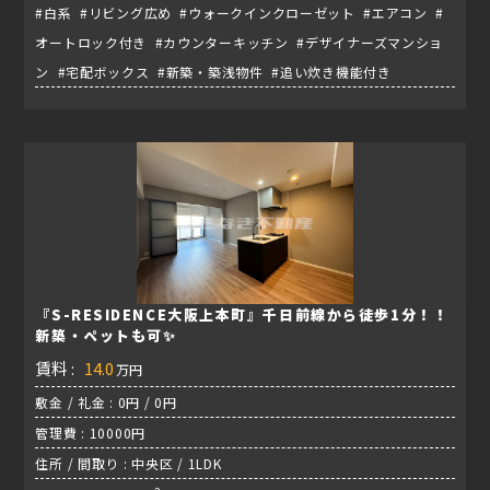
#白系 #リビング広め #ウォークインクローゼット #エアコン #
オートロック付き #カウンターキッチン #デザイナーズマンショ
ン #宅配ボックス #新築・築浅物件 #追い炊き機能付き
『S-RESIDENCE大阪上本町』千日前線から徒歩1分！！
新築・ペットも可✨
賃料 :
14.0
万円
敷金 / 礼金 : 0円 / 0円
管理費 : 10000円
住所 / 間取り : 中央区 / 1LDK