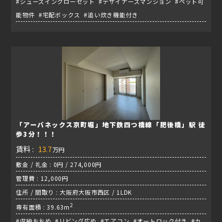
#シューズインクローゼット #デザイナーズマンション #ペット可
能物件 #宅配ボックス #追い炊き機能付き
「アーバネックス京町堀」地下鉄四つ橋線「肥後橋」駅 徒
歩3分！！！
賃料 :
13.7
万円
敷金 / 礼金 : 0円 / 274,000円
管理費 : 12,000円
住所 / 間取り : 大阪府大阪市西区 / 1LDK
2
専有面積 : 39.63m
#収納おおめ #リビング広め #エアコン #オートロック付き #カ