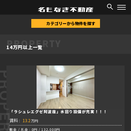
TOP
/
物件情報
/
14万円以上
カテゴリーから物件を探す
PROPERTY
14万円以上一覧
ROPERTY
「ラシュレエグゼ阿波座」水回り設備が充実！！！
賃料 :
13.2
万円
敷金 / 礼金 : 0円 / 132,000円