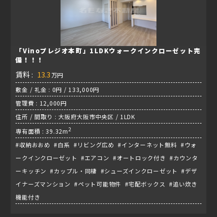
「Vinoプレジオ本町」1LDKウォークインクローゼット完
備！！！
賃料 :
13.3
万円
敷金 / 礼金 : 0円 / 133,000円
管理費 : 12,000円
住所 / 間取り : 大阪府大阪市中央区 / 1LDK
2
専有面積 : 39.32m
#収納おおめ #白系 #リビング広め #インターネット無料 #ウォ
ークインクローゼット #エアコン #オートロック付き #カウンタ
ーキッチン #カップル・同棲 #シューズインクローゼット #デザ
イナーズマンション #ペット可能物件 #宅配ボックス #追い炊き
機能付き