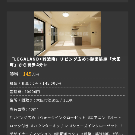
『LEGALAND+難波南』リビング広め✨御堂筋線「大国
町」から徒歩4分✨
賃料 :
14.5
万円
敷金 / 礼金 : 0円 / 145.000円
管理費 : 10000円
住所 / 間取り : 大阪市浪速区 / 1LDK
2
専有面積 : 40m
#リビング広め #ウォークインクローゼット #エアコン #オート
ロック付き #カウンターキッチン #シューズインクローゼット #
デザイナーズマンション #宅配ボックス #新築・築浅物件 #追い