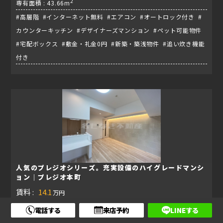
2
専有面積 : 43.66m
#高層階 #インターネット無料 #エアコン #オートロック付き #
カウンターキッチン #デザイナーズマンション #ペット可能物件
#宅配ボックス #敷金・礼金0円 #新築・築浅物件 #追い炊き機能
付き
人気のプレジオシリーズ。充実設備のハイグレードマンシ
ョン｜プレジオ本町
賃料 :
14.1
万円
敷金 / 礼金 : 0円 / 0円
電話する
来店予約
LINEする
管理費 : 20,000円