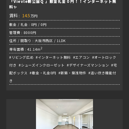
「Vievle靭公園Q 」敷金礼金０円！！インターネット無
料✨
賃料 :
14.5
万円
敷金 / 礼金 : 0円 / 0円
管理費 : 8000円
住所 / 間取り : 大阪市西区 / 1LDK
2
専有面積 : 41.14m
#リビング広め #インターネット無料 #エアコン #オートロック
付き #シューズインクローゼット #デザイナーズマンション #宅
配ボックス #敷金・礼金0円 #新築・築浅物件 #追い炊き機能付
き