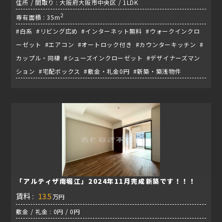
住所 / 間取り : 大阪府大阪市中央区 / 1LDK
2
専有面積 : 35m
#白系 #リビング広め #インターネット無料 #ウォークインクロ
ーゼット #エアコン #オートロック付き #カウンターキッチン #
カップル・同棲 #シューズインクローゼット #デザイナーズマン
ション #宅配ボックス #敷金・礼金0円 #新築・築浅物件
「アルティザ南堀江」2024年11月完成新築です！！！
賃料 :
13.5
万円
敷金 / 礼金 : 0円 / 0円