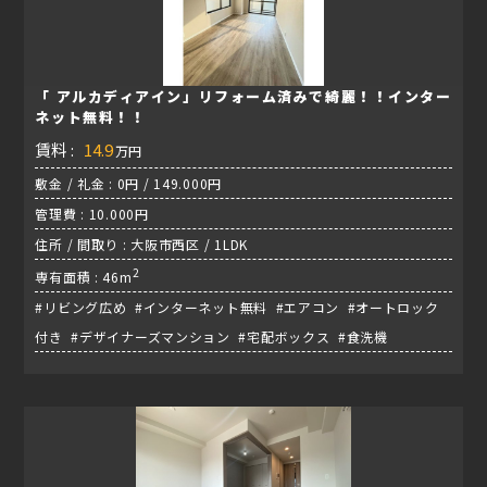
「 アルカディアイン」リフォーム済みで綺麗！！インター
ネット無料！！
賃料 :
14.9
万円
敷金 / 礼金 : 0円 / 149.000円
管理費 : 10.000円
住所 / 間取り : 大阪市西区 / 1LDK
2
専有面積 : 46m
#リビング広め #インターネット無料 #エアコン #オートロック
付き #デザイナーズマンション #宅配ボックス #食洗機