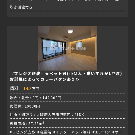
炊き機能付き
『プレジオ難波』★ペット可(小型犬・猫いずれか1匹迄)
お部屋によってカラーパタンあり✨
賃料 :
14.2
万円
敷金 / 礼金 : 0円 / 142.000円
管理費 : 10000円
住所 / 間取り : 大阪府大阪市浪速区 / 1LDK
2
専有面積 : 37.99m
#リビング広め #高層階 #インターネット無料 #エアコン #オー