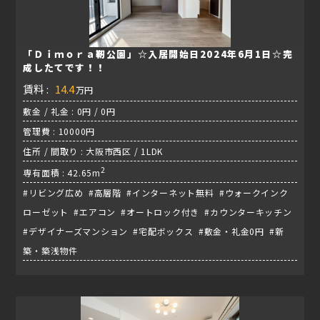
「Ｄｉｍｏｒａ靭公園」☆入居開始日2024年6月1日☆完
成したてです！！
賃料 :
14.4
万円
敷金 / 礼金 : 0円 / 0円
管理費 : 10000円
住所 / 間取り : 大阪市西区 / 1LDK
2
専有面積 : 42.65m
#リビング広め #高層階 #インターネット無料 #ウォークインク
ローゼット #エアコン #オートロック付き #カウンターキッチン
#デザイナーズマンション #宅配ボックス #敷金・礼金0円 #新
築・築浅物件