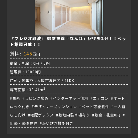
『プレジオ難波』 御堂筋線「なんば」駅徒歩2分！！ペッ
ト相談可能！！
賃料 :
14.5
万円
敷金 / 礼金 : 0円 / 0円
管理費 : 10000円
住所 / 間取り : 大阪市浪速区 / 1LDK
2
専有面積 : 38.41m
#白系 #リビング広め #インターネット無料 #エアコン #オート
ロック付き #デザイナーズマンション #ペット可能物件 #一人暮
らし向け #宅配ボックス #敷地内駐車場有り #敷金・礼金0円 #
新築・築浅物件 #追い炊き機能付き