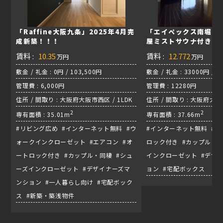
「Raffine大阪九条」2025年4月完
「エイペックス南堀江
成新築！！！
屋ミストサウナ付き！
賃料 :
10.35
賃料 :
12.772
万円
万円
敷金 / 礼金 : 0円 / 103,500円
敷金 / 礼金 : 33000円 / 1
管理費 : 6,000円
管理費 : 12280円
住所 / 間取り : 大阪府大阪市西区 / 1LDK
住所 / 間取り : 大阪府大阪市
2
2
専有面積 : 35.01m
専有面積 : 37.66m
#リビング広め #インターネット無料 #ウ
#インターネット無料 #エ
ォークインクローゼット #エアコン #オ
ロック付き #カップル・同
ートロック付き #カップル・同棲 #シュ
インクローゼット #デザ
ーズインクローゼット #デザイナーズマ
ョン #宅配ボックス
ンション #一人暮らし向け #宅配ボック
ス #新築・築浅物件