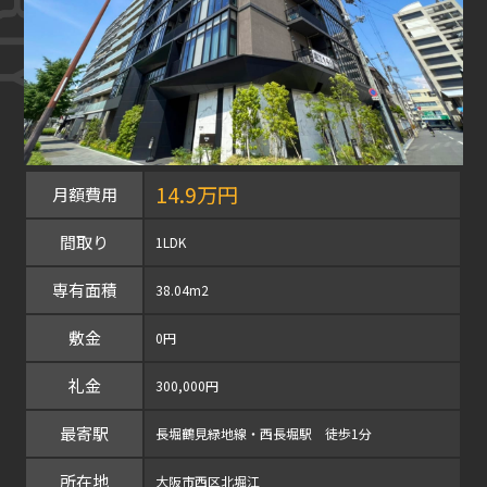
14.9万円
月額費用
間取り
1LDK
専有面積
38.04m2
敷金
0円
礼金
300,000円
最寄駅
長堀鶴見緑地線・西長堀駅 徒歩1分
所在地
大阪市西区北堀江