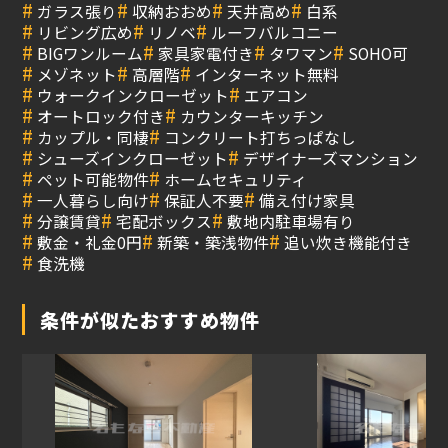
#
#
#
#
ガラス張り
収納おおめ
天井高め
白系
#
#
#
リビング広め
リノベ
ルーフバルコニー
#
#
#
#
BIGワンルーム
家具家電付き
タワマン
SOHO可
#
#
#
メゾネット
高層階
インターネット無料
#
#
ウォークインクローゼット
エアコン
#
#
オートロック付き
カウンターキッチン
#
#
カップル・同棲
コンクリート打ちっぱなし
#
#
シューズインクローゼット
デザイナーズマンション
#
#
ペット可能物件
ホームセキュリティ
#
#
#
一人暮らし向け
保証人不要
備え付け家具
#
#
#
分譲賃貸
宅配ボックス
敷地内駐車場有り
#
#
#
敷金・礼金0円
新築・築浅物件
追い炊き機能付き
#
食洗機
条件が似たおすすめ物件