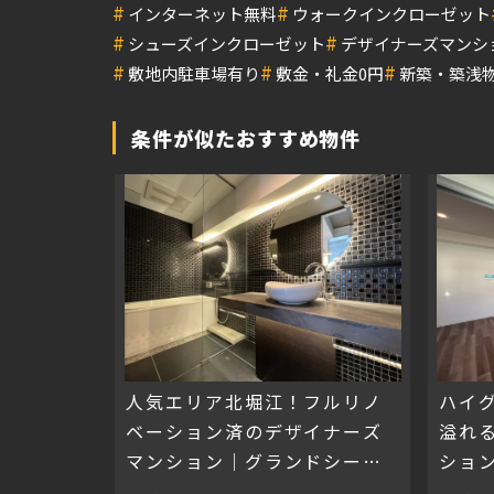
#
#
インターネット無料
ウォークインクローゼット
#
#
シューズインクローゼット
デザイナーズマンシ
#
#
#
敷地内駐車場有り
敷金・礼金0円
新築・築浅
条件が似たおすすめ物件
人気エリア北堀江！フルリノ
ハイ
ベーション済のデザイナーズ
溢れ
マンション｜グランドシーズ
ショ
心斎橋Ⅱ
波座