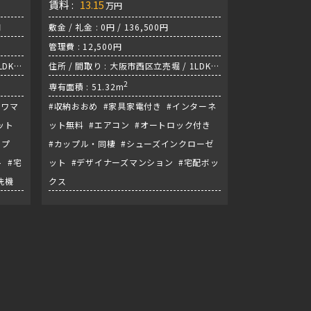
賃料 :
13.15
万円
円
敷金 / 礼金 : 0円 / 136,500円
管理費 : 12,500円
DK /
住所 / 間取り : 大阪市西区立売堀 / 1LDK /
中央線『阿波座駅』
2
専有面積 : 51.32m
タワマ
#収納おおめ #家具家電付き #インターネ
ット
ット無料 #エアコン #オートロック付き
ップ
#カップル・同棲 #シューズインクローゼ
 #宅
ット #デザイナーズマンション #宅配ボッ
洗機
クス