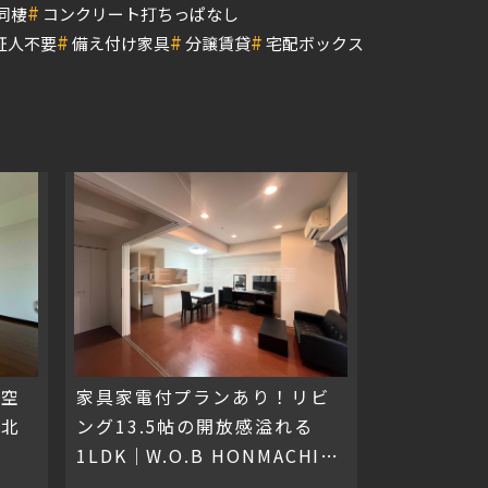
#
同棲
コンクリート打ちっぱなし
#
#
#
証人不要
備え付け家具
分譲賃貸
宅配ボックス
ン空
家具家電付プランあり！リビ
オ北
ング13.5帖の開放感溢れる
1LDK｜W.O.B HONMACHI-
WEST