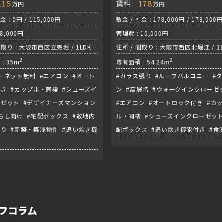
11.5
賃料 :
17.8
万円
万円
金 : 0円 / 115,000円
敷金 / 礼金 : 178,000円 / 178,000
8,000円
管理費 : 10,000円
間取り : 大阪市西区立売堀 / 1LDK /
住所 / 間取り : 大阪市西区北堀江 / 1L
『阿波座駅』
2
四つ橋線『四ツ橋駅』
2
: 35m
専有面積 : 54.24m
ーネット無料 #エアコン #オート
#ガラス張り #ルーフバルコニー #
き #カップル・同棲 #シューズイ
ン #高層階 #ウォークインクローゼ
ゼット #デザイナーズマンション
#エアコン #オートロック付き #カ
らし向け #宅配ボックス #敷地内
ル・同棲 #シューズインクローゼット
り #新築・築浅物件 #追い炊き機
配ボックス #追い炊き機能付き #食
フコラム