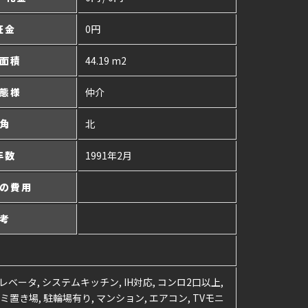
証金
0円
面積
44.19 m2
態様
仲介
角
北
年数
1991年2月
の費用
考
レベータ, システムキッチン, IH対応, コンロ2口以上,
ミ置き場, 駐輪場有り, マンション, エアコン, TVモニ