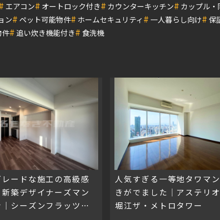
#
#
#
#
エアコン
オートロック付き
カウンターキッチン
カップル・
#
#
#
#
ョン
ペット可能物件
ホームセキュリティ
一人暮らし向け
保
#
#
物件
追い炊き機能付き
食洗機
グレードな施工の高級感
人気すぎる一等地タワマ
る新築デザイナーズマン
きがでました｜アステリ
ン｜シーズンフラッツ阿
堀江ザ・メトロタワー