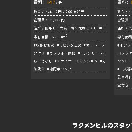
賃料 :
14.7
賃料 :
万円
敷金 / 礼金 : 0円 / 200,000円
敷金 / 礼
管理費 : 10,000円
管理費 : 
住所 / 間取り : 大阪市西区北堀江 / 1LDK /
住所 / 
四ツ橋線『四ツ橋駅』
2
中央線
専有面積 : 55.03m
専有面積 
#収納おおめ #リビング広め #オートロッ
#インタ
ク付き #カップル・同棲 #コンクリート打
ロック付
ちっぱなし #デザイナーズマンション #分
ンクロー
譲賃貸 #宅配ボックス
#一人暮
駐車場有
能付き
ラクメンビルのスタッ