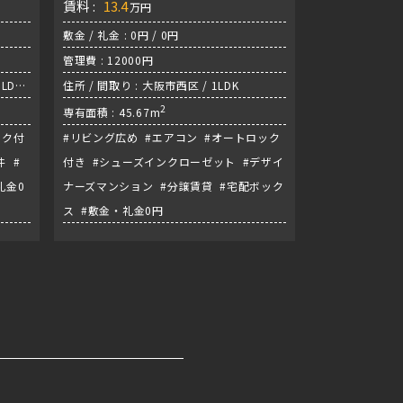
賃料 :
13.4
万円
敷金 / 礼金 : 0円 / 0円
管理費 : 12000円
LDK
住所 / 間取り : 大阪市西区 / 1LDK
2
専有面積 : 45.67m
ック付
#リビング広め #エアコン #オートロック
 #
付き #シューズインクローゼット #デザイ
礼金0
ナーズマンション #分譲賃貸 #宅配ボック
ス #敷金・礼金0円