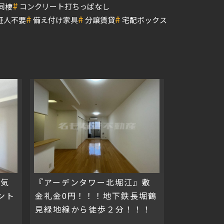
#
同棲
コンクリート打ちっぱなし
#
#
#
証人不要
備え付け家具
分譲賃貸
宅配ボックス
人気
『アーデンタワー北堀江』敷
ント
金礼金0円！！！地下鉄長堀鶴
見緑地線から徒歩２分！！！