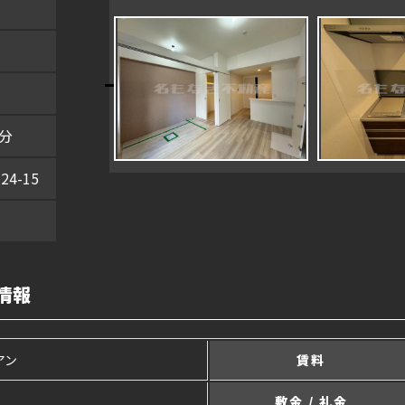
分
4-15
情報
アン
賃料
敷金 / 礼金