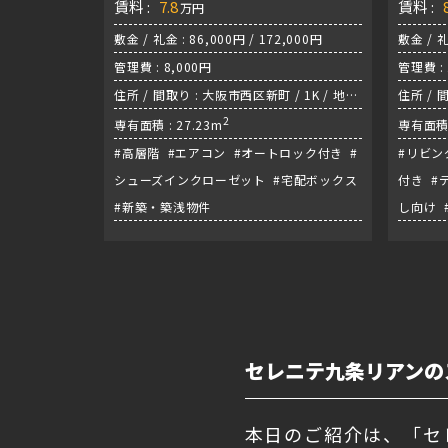
賃料 :
7.8
賃料 :
万円
敷金 / 礼金 : 86,000円 / 172,000円
敷金 / 礼
管理費 : 8,000円
管理費 :
住所 / 間取り : 大阪市西区新町 / 1K / 地下
住所 / 
鉄御堂筋線『心斎橋駅』
2
専有面積 : 27.23m
専有面積 
#高層階 #エアコン #オートロック付き #
#リビン
シューズインクローゼット #宅配ボックス
付き #
#新築・築浅物件
し向け 
セレニテ九条リアンの
本日のご紹介は、「セ