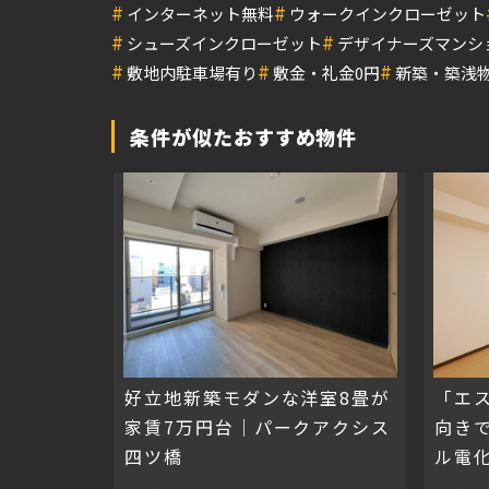
#
#
インターネット無料
ウォークインクローゼット
#
#
シューズインクローゼット
デザイナーズマンシ
#
#
#
敷地内駐車場有り
敷金・礼金0円
新築・築浅
条件が似たおすすめ物件
好立地新築モダンな洋室8畳が
「エ
家賃7万円台｜パークアクシス
向き
四ツ橋
ル電