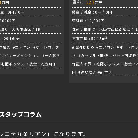
8
賃料 :
12.7
万円
万円
金 : 0円 / 0円
敷金 / 礼金 : 0円 / 0円
 10000円
管理費 : 10,000円
間取り : 大阪市西区 / 1R
住所 / 間取り : 大阪市西区南堀江 / １
2
/ 千日前線『桜川駅』
2
: 29.16m
専有面積 : 50.15m
グ広め #エアコン #オートロック
#収納おおめ #エアコン #オートロ
デザイナーズマンション #一人暮ら
き #カップル・同棲 #ペット可能物件
#宅配ボックス #敷金・礼金0円
保証人不要 #宅配ボックス #敷金・
円 #追い炊き機能付き
スタッフコラム
レニテ九条リアン」になります。