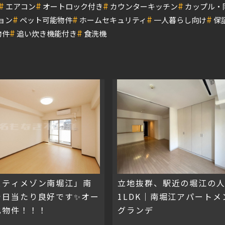
#
#
#
#
エアコン
オートロック付き
カウンターキッチン
カップル・
#
#
#
#
ョン
ペット可能物件
ホームセキュリティ
一人暮らし向け
保
#
#
物件
追い炊き機能付き
食洗機
スティメゾン南堀江」南
立地抜群、駅近の堀江の
で日当たり良好です✨オー
1LDK｜南堀江アパートメ
化物件！！！
グランデ