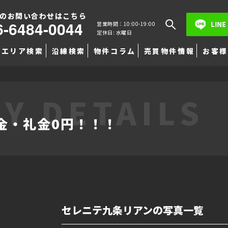
のお問い合わせはこちら
6-6484-0044
LINE
営業時間：10:00-19:00
定休日: 水曜日
エリア検索
沿線検索
物件コラム
売買物件情報
お客様
Y DETAILS
金・礼金0円！！！
セレニテ九条リアンの写真一覧