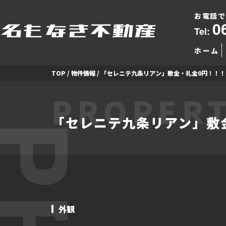
お電話で
0
Tel:
ホーム
TOP
/
物件情報
/
「セレニテ九条リアン」敷金・礼金0円！！！
PROPERT
「セレニテ九条リアン」敷
外観