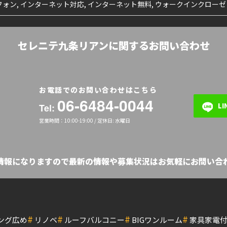
ォン, インターネット対応, インターネット無料, ウォークインクローゼ
セレニテ九条リアンに関するお問い合わせ
お電話でのお問い合わせはこちら
06-6484-0044
L
Tel:
営業時間：10:00-19:00 / 定休日: 水曜日
の情報になりますので最新の情報や募集状況はお気軽にお問い合わ
#
#
#
#
ング広め
リノベ
ルーフバルコニー
BIGワンルーム
家具家電