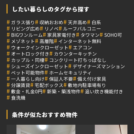
したい暮らしのタグから探す
#
#
#
#
ガラス張り
収納おおめ
天井高め
白系
#
#
#
リビング広め
リノベ
ルーフバルコニー
#
#
#
#
BIGワンルーム
家具家電付き
タワマン
SOHO可
#
#
#
メゾネット
高層階
インターネット無料
#
#
ウォークインクローゼット
エアコン
#
#
オートロック付き
カウンターキッチン
#
#
カップル・同棲
コンクリート打ちっぱなし
#
#
シューズインクローゼット
デザイナーズマンション
#
#
ペット可能物件
ホームセキュリティ
#
#
#
一人暮らし向け
保証人不要
備え付け家具
#
#
#
分譲賃貸
宅配ボックス
敷地内駐車場有り
#
#
#
敷金・礼金0円
新築・築浅物件
追い炊き機能付き
#
食洗機
条件が似たおすすめ物件