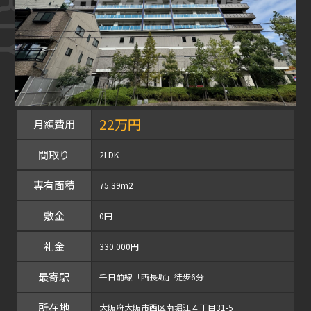
22万円
月額費用
間取り
2LDK
専有面積
75.39m2
敷金
0円
礼金
330.000円
最寄駅
千日前線「西長堀」徒歩6分
所在地
大阪府大阪市西区南堀江４丁目31-5