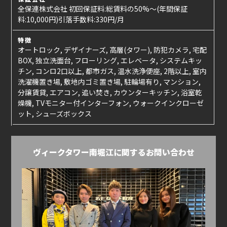
全保連株式会社 初回保証料:総賃料の50%〜(年間保証
料:10,000円)引落手数料:330円/月
特徴
オートロック, デザイナーズ, 高層(タワー), 防犯カメラ, 宅配
BOX, 独立洗面台, フローリング, エレベータ, システムキッ
チン, コンロ2口以上, 都市ガス, 温水洗浄便座, 2階以上, 室内
洗濯機置き場, 敷地内ゴミ置き場, 駐輪場有り, マンション,
分譲賃貸, エアコン, 追い焚き, カウンターキッチン, 浴室乾
燥機, TVモニター付インターフォン, ウォークインクローゼ
ット, シューズボックス
ヴィークタワー南堀江に関するお問い合わせ