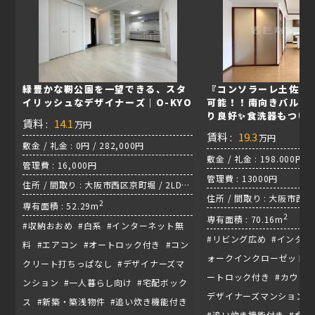
緑豊かな靭公園を一望できる、スタ
『コンソラーレ土佐堀
イリッシュなデザイナーズ｜O-KYO
可能！！南向きバルコ
り良好✨食洗器もつい
賃料 :
14.1
万円
賃料 :
19.3
万円
敷金 / 礼金 : 0円 / 282,000円
敷金 / 礼金 : 198.000円 /
管理費 : 16,000円
管理費 : 13000円
住所 / 間取り : 大阪市西区京町堀 / 2LDK/
住所 / 間取り : 大阪市西区 /
四つ橋線『肥後橋駅』
2
専有面積 : 52.29m
2
専有面積 : 70.16m
#収納おおめ #白系 #インターネット無
#リビング広め #インター
料 #エアコン #オートロック付き #コン
ォークインクローゼット #
クリート打ちっぱなし #デザイナーズマ
ートロック付き #カウンタ
ンション #一人暮らし向け #宅配ボック
デザイナーズマンション 
ス #新築・築浅物件 #追い炊き機能付き
#追い炊き機能付き #食