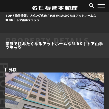
TOP
/
物件情報
/
リビング広め
/
家族で住みたくなるアットホームな
3LDK｜トア山手フラッツ
PROPERTY DETAILS
家族で住みたくなるアットホームな3LDK｜トア山手
フラッツ
ROPERTY
外観