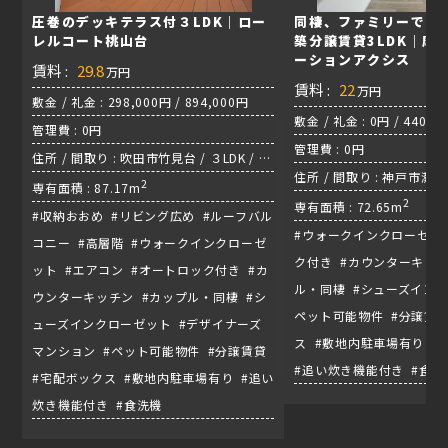
圧巻のデッキテラス付３LDK｜ロー
同棲、ファミリーで住
レルコート桃山台
築分譲賃貸3LDK｜摩
ーションアクシス
賃料 :
29.8
万円
賃料 :
22
万円
敷金 / 礼金 : 298,000円 / 894,000円
敷金 / 礼金 : 0円 / 440,0
管理費 : 0円
管理費 : 0円
住所 / 間取り : 吹田市竹見台 / ３LDK / 北
住所 / 間取り : 神戸市灘区灘
大阪急行『桃山台駅』
2
専有面積 : 87.17m
/ JR東海道本線『摩耶駅』
2
専有面積 : 72.65m
#収納おおめ #リビング広め #ルーフバル
#ウォークインクローゼッ
コニー #高層階 #ウォークインクローゼ
ク付き #カウンターキッチ
ット #エアコン #オートロック付き #カ
ル・同棲 #シューズインク
ウンターキッチン #カップル・同棲 #シ
ペット可能物件 #分譲賃貸
ューズインクローゼット #デザイナーズ
ス #敷地内駐車場有り 
マンション #ペット可能物件 #分譲賃貸
#追い炊き機能付き #食
#宅配ボックス #敷地内駐車場有り #追い
炊き機能付き #食洗機