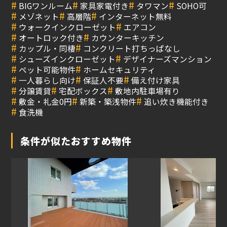
#
#
#
#
BIGワンルーム
家具家電付き
タワマン
SOHO可
#
#
#
メゾネット
高層階
インターネット無料
#
#
ウォークインクローゼット
エアコン
#
#
オートロック付き
カウンターキッチン
#
#
カップル・同棲
コンクリート打ちっぱなし
#
#
シューズインクローゼット
デザイナーズマンション
#
#
ペット可能物件
ホームセキュリティ
#
#
#
一人暮らし向け
保証人不要
備え付け家具
#
#
#
分譲賃貸
宅配ボックス
敷地内駐車場有り
#
#
#
敷金・礼金0円
新築・築浅物件
追い炊き機能付き
#
食洗機
条件が似たおすすめ物件