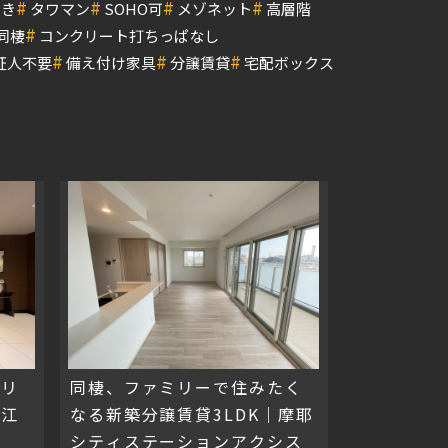
#
#
#
#
付き
タワマン
SOHO可
メゾネット
高層階
#
同棲
コンクリート打ちっぱなし
#
#
#
証人不要
備え付け家具
分譲賃貸
宅配ボックス
アリ
同棲、ファミリーで住みたく
ル江
なる新築分譲賃貸3LDK｜摩耶
シティステーションアクシス