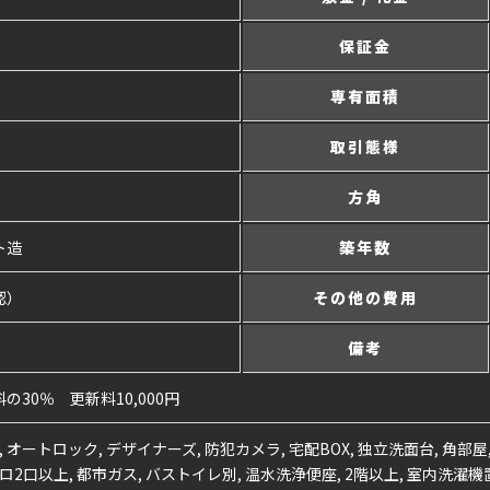
保証金
専有面積
取引態様
方角
ト造
築年数
認）
その他の費用
備考
30％ 更新料10,000円
, オートロック, デザイナーズ, 防犯カメラ, 宅配BOX, 独立洗面台, 角部
ロ2口以上, 都市ガス, バストイレ別, 温水洗浄便座, 2階以上, 室内洗濯