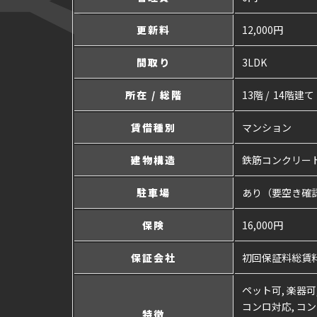
更新料
12,000円
間取り
3LDK
所在 / 総階
13階 / 14階建て
賃借種別
マンション
建物構造
鉄筋コンクリー
駐車場
あり（要空き確
保険
16,000円
保証会社
初回保証料総賃料の
ペット可, 楽器可
コンロ対応, コン
特徴