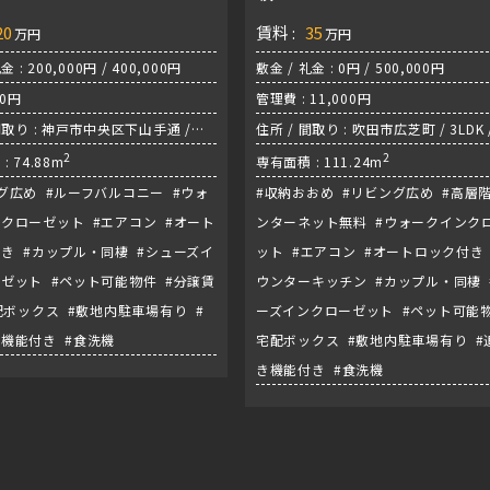
20
賃料 :
35
万円
万円
金 : 200,000円 / 400,000円
敷金 / 礼金 : 0円 / 500,000円
 0円
管理費 : 11,000円
間取り : 神戸市中央区下山手通 /
住所 / 間取り : 吹田市広芝町 / 3LDK 
 各線『三宮駅』
2
筋線『江坂駅』
2
: 74.88m
専有面積 : 111.24m
グ広め #ルーフバルコニー #ウォ
#収納おおめ #リビング広め #高層階
クローゼット #エアコン #オート
ンターネット無料 #ウォークインク
き #カップル・同棲 #シューズイ
ット #エアコン #オートロック付き 
ゼット #ペット可能物件 #分譲賃
ウンターキッチン #カップル・同棲 
配ボックス #敷地内駐車場有り #
ーズインクローゼット #ペット可能物
機能付き #食洗機
宅配ボックス #敷地内駐車場有り #
き機能付き #食洗機