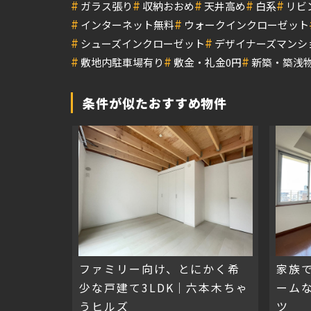
#
#
#
#
#
ガラス張り
収納おおめ
天井高め
白系
リビ
#
#
インターネット無料
ウォークインクローゼット
#
#
シューズインクローゼット
デザイナーズマンシ
#
#
#
敷地内駐車場有り
敷金・礼金0円
新築・築浅
条件が似たおすすめ物件
ファミリー向け、とにかく希
家族
少な戸建て3LDK｜六本木ちゃ
ームな
うヒルズ
ツ