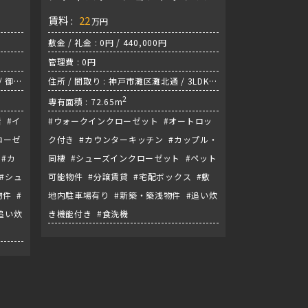
賃料 :
22
万円
敷金 / 礼金 : 0円 / 440,000円
管理費 : 0円
/ 御堂
住所 / 間取り : 神戸市灘区灘北通 / 3LDK /
JR東海道本線『摩耶駅』
2
専有面積 : 72.65m
 #イ
#ウォークインクローゼット #オートロッ
ローゼ
ク付き #カウンターキッチン #カップル・
#カ
同棲 #シューズインクローゼット #ペット
#シュ
可能物件 #分譲賃貸 #宅配ボックス #敷
件 #
地内駐車場有り #新築・築浅物件 #追い炊
追い炊
き機能付き #食洗機