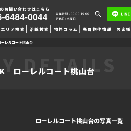
のお問い合わせはこちら
6-6484-0044
LINE
営業時間：10:00-19:00
定休日: 水曜日
エリア検索
沿線検索
物件コラム
売買物件情報
お客様
ローレルコート桃山台
Y DETAILS
DK｜ローレルコート桃山台
ローレルコート桃山台の写真一覧