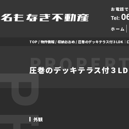
お電話で
0
Tel:
ホーム
TOP
/
物件情報
/
収納おおめ
/
圧巻のデッキテラス付３LDK｜
PROPERT
圧巻のデッキテラス付３L
外観