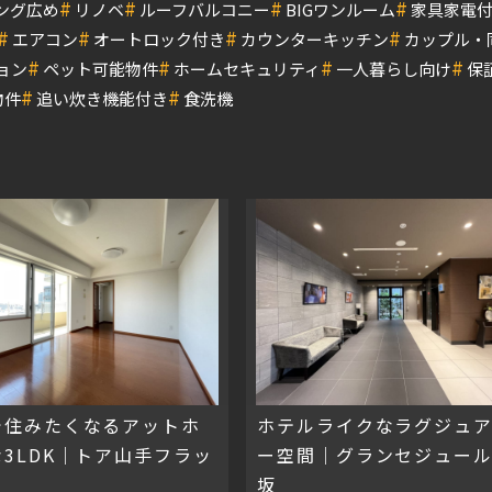
#
#
#
#
ング広め
リノベ
ルーフバルコニー
BIGワンルーム
家具家電
#
#
#
#
エアコン
オートロック付き
カウンターキッチン
カップル・
#
#
#
#
ョン
ペット可能物件
ホームセキュリティ
一人暮らし向け
保
#
#
物件
追い炊き機能付き
食洗機
で住みたくなるアットホ
ホテルライクなラグジュ
3LDK｜トア山手フラッ
ー空間｜グランセジュー
坂