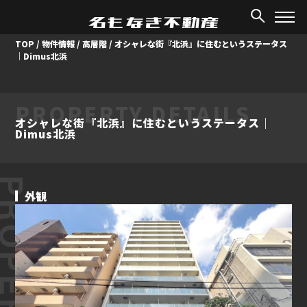
TOP
/
物件情報
/
高層階
/
オシャレな街『北浜』に住むというステータス
｜Dimus北浜
PROPERTY DETAILS
オシャレな街『北浜』に住むというステータス｜
Dimus北浜
ROPERTY
外観