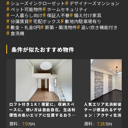
#
#
シューズインクローゼット
デザイナーズマンション
#
#
ペット可能物件
ホームセキュリティ
#
#
#
一人暮らし向け
保証人不要
備え付け家具
#
#
#
分譲賃貸
宅配ボックス
敷地内駐車場有り
#
#
#
敷金・礼金0円
新築・築浅物件
追い炊き機能付き
#
食洗機
条件が似たおすすめ物件
ロフト付き１K！寝室に。収納スペ
人気エリア北浜駅徒歩
ースに。使い方は自由自在。生活利
テージ感溢れるデザイ
便性の高いエリアに位置するおうち
ョン｜アクティ北浜
｜ハイムラポール松屋町
賃料 :
7.9
賃料 :
7.28
万円
万円