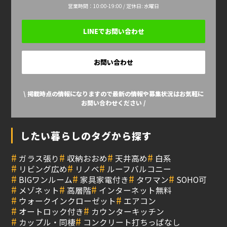
営業時間：10:00-19:00 / 定休日: 水曜日
LINEでお問い合わせ
お問い合わせ
\ 掲載時点の情報になりますので最新の情報や募集状況はお気軽に
お問い合わせください /
したい暮らしのタグから探す
#
#
#
#
ガラス張り
収納おおめ
天井高め
白系
#
#
#
リビング広め
リノベ
ルーフバルコニー
#
#
#
#
BIGワンルーム
家具家電付き
タワマン
SOHO可
#
#
#
メゾネット
高層階
インターネット無料
#
#
ウォークインクローゼット
エアコン
#
#
オートロック付き
カウンターキッチン
#
#
カップル・同棲
コンクリート打ちっぱなし