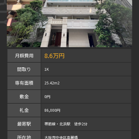
8.6万円
月額費用
間取り
1K
専有面積
25.42m2
敷金
0円
礼金
86,000円
最寄駅
堺筋線・北浜駅 徒歩2分
所在地
大阪市中央区高麗橋