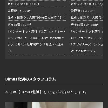
敷金 / 礼金 : 0円 / 0円
敷金 / 礼金 : 0円 / 72,80
管理費 : 5,000円
管理費 : 8,800円
住所 / 間取り : 大阪市中央区松屋町 / 1K/
住所 / 間取り : 大阪市中央区
長堀鶴見緑地線『松屋町駅』
2
堺筋線『北浜駅』
2
専有面積 : 30m
専有面積 : 24.98m
#インターネット無料 #エアコン #オート
#インターネット無料 #エ
ロック付き #一人暮らし向け #宅配ボッ
ロック付き #シューズイ
クス #敷地内駐車場有り #敷金・礼金0
#デザイナーズマンション
円
け #宅配ボックス
Dimus北浜のスタッフコラム
本日は【Dimus北浜】を1Kをご紹介いたします。