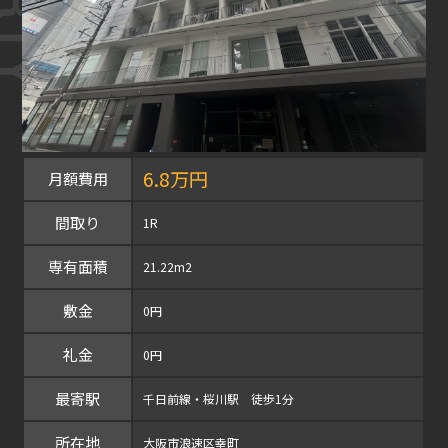
6.8万円
月額費用
間取り
1R
専有面積
21.22m2
敷金
0円
礼金
0円
最寄駅
千日前線・桜川駅 徒歩1分
所在地
大阪市浪速区幸町