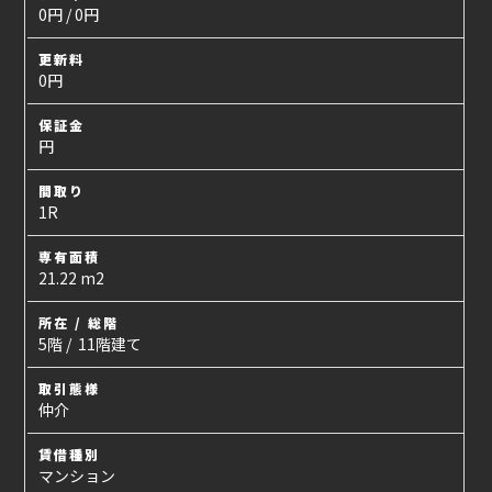
0円 / 0円
更新料
0円
保証金
円
間取り
1R
専有面積
21.22 m2
所在 / 総階
5階 / 11階建て
取引態様
仲介
賃借種別
マンション