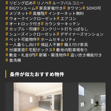
#
#
#
リビング広め
リノベ
ルーフバルコニー
#
#
#
#
BIGワンルーム
家具家電付き
タワマン
SOHO可
#
#
#
メゾネット
高層階
インターネット無料
#
#
ウォークインクローゼット
エアコン
#
#
オートロック付き
カウンターキッチン
#
#
カップル・同棲
コンクリート打ちっぱなし
#
#
シューズインクローゼット
デザイナーズマンション
#
#
ペット可能物件
ホームセキュリティ
#
#
#
一人暮らし向け
保証人不要
備え付け家具
#
#
#
分譲賃貸
宅配ボックス
敷地内駐車場有り
#
#
#
敷金・礼金0円
新築・築浅物件
追い炊き機能付き
#
食洗機
条件が似たおすすめ物件