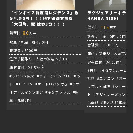
「インボイス難波南レジデンス」敷
ラグジュアリーホテル風
金礼金0円！！！地下鉄御堂筋線
NAMBA NISHI
「大国町」駅 徒歩3分！！！
賃料 :
11.5
万円
賃料 :
8.6
万円
敷金 / 礼金 : 0円 / 0円
敷金 / 礼金 : 0円 / 0円
管理費 : 10,000円
管理費 : 9000円
住所 / 間取り : 大阪市浪速区
住所 / 間取り : 大阪市浪速区 / 1R
/ 地下鉄千日前線『桜川駅
2
専有面積 : 34.53m
2
専有面積 : 29.52m
#白系 #BIGワンルーム 
#リビング広め #ウォークインクローゼッ
無料 #エアコン #オート
ト #エアコン #オートロック付き #デザ
ップル・同棲 #シューズ
イナーズマンション #宅配ボックス #敷
ト #デザイナーズマンショ
金・礼金0円
し向け #敷地内駐車場有