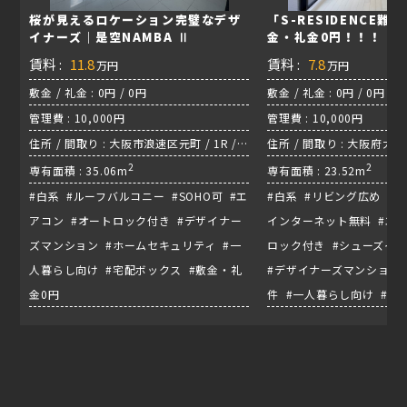
桜が見えるロケーション完璧なデザ
「S-RESIDENCE難波B
イナーズ｜是空NAMBA Ⅱ
金・礼金0円！！！
賃料 :
11.8
賃料 :
7.8
万円
万円
敷金 / 礼金 : 0円 / 0円
敷金 / 礼金 : 0円 / 0円
管理費 : 10,000円
管理費 : 10,000円
住所 / 間取り : 大阪市浪速区元町 / 1R /
住所 / 間取り : 大阪府大阪
四つ橋線『なんば駅』
2
2
専有面積 : 35.06m
専有面積 : 23.52m
#白系 #ルーフバルコニー #SOHO可 #エ
#白系 #リビング広め #B
アコン #オートロック付き #デザイナー
インターネット無料 #エア
ズマンション #ホームセキュリティ #一
ロック付き #シューズイ
人暮らし向け #宅配ボックス #敷金・礼
#デザイナーズマンション
金0円
件 #一人暮らし向け #敷