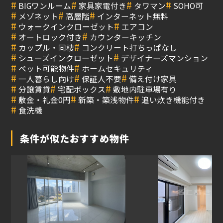
#
#
#
#
BIGワンルーム
家具家電付き
タワマン
SOHO可
#
#
#
メゾネット
高層階
インターネット無料
#
#
ウォークインクローゼット
エアコン
#
#
オートロック付き
カウンターキッチン
#
#
カップル・同棲
コンクリート打ちっぱなし
#
#
シューズインクローゼット
デザイナーズマンション
#
#
ペット可能物件
ホームセキュリティ
#
#
#
一人暮らし向け
保証人不要
備え付け家具
#
#
#
分譲賃貸
宅配ボックス
敷地内駐車場有り
#
#
#
敷金・礼金0円
新築・築浅物件
追い炊き機能付き
#
食洗機
条件が似たおすすめ物件