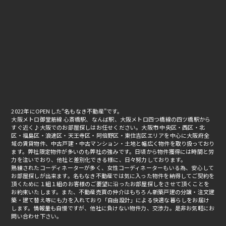
2022年にOPENした“名もなき不動産”です。
大阪メトロ御堂筋線 心斎橋駅、なんば駅、大阪メトロ四つ橋線の四ツ橋駅から
すぐ近く♪大阪でのお部屋探しはお任せください。大阪市 中央区・西区・北
区・福島区・浪速区・天王寺区・阿倍野区・東住吉区エリアを中心に大阪府全
域の賃貸物件、中古戸建・中古マンション・土地と幅広く物件を取り扱っており
ます。弊社限定物件が多いのも弊社の強みです。日頃から物件獲得には時間と労
力を注いでおり、他社と差別化できる様に、日々努力しております。
熟練されたコーディネーターが多く、女性コーディネーターもいる為、安心して
お部屋探しが出来ます。名もなき不動産では気に入った物件を納得してご契約を
頂くために１組１組のお客様のご要望に沿ったお部屋探しをさせて頂くことを
お約束いたします。また、不動産売買の仲介はもちろん新築戸建の分譲・注文建
築・建て替え等にも力を入れており「自由設計」による快適な暮らしをお届け
します。情報量も自慢ですが、他社に負けない物件力、交渉力。是非お気軽にお
問い合わせ下さい。