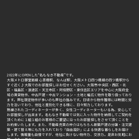
2022年にOPENした“名もなき不動産”です。
大阪メトロ御堂筋線 心斎橋駅、なんば駅、大阪メトロ四つ橋線の四ツ橋駅から
すぐ近く♪大阪でのお部屋探しはお任せください。大阪市 中央区・西区・北
区・福島区・浪速区・天王寺区・阿倍野区・東住吉区エリアを中心に大阪府全
域の賃貸物件、中古戸建・中古マンション・土地と幅広く物件を取り扱っており
ます。弊社限定物件が多いのも弊社の強みです。日頃から物件獲得には時間と労
力を注いでおり、他社と差別化できる様に、日々努力しております。
熟練されたコーディネーターが多く、女性コーディネーターもいる為、安心して
お部屋探しが出来ます。名もなき不動産では気に入った物件を納得してご契約を
頂くために１組１組のお客様のご要望に沿ったお部屋探しをさせて頂くことを
お約束いたします。また、不動産売買の仲介はもちろん新築戸建の分譲・注文建
築・建て替え等にも力を入れており「自由設計」による快適な暮らしをお届け
します。情報量も自慢ですが、他社に負けない物件力、交渉力。是非お気軽にお