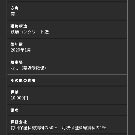
方角
南
建物構造
鉄筋コンクリート造
築年数
2020年1月
駐車場
なし（要近隣確保）
その他の費用
保険
10,000円
備考
保証会社
初回保証料総賃料の50％ 月次保証料総賃料の1％