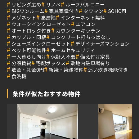
#
#
#
リビング広め
リノベ
ルーフバルコニー
#
#
#
#
BIGワンルーム
家具家電付き
タワマン
SOHO可
#
#
#
メゾネット
高層階
インターネット無料
#
#
ウォークインクローゼット
エアコン
#
#
オートロック付き
カウンターキッチン
#
#
カップル・同棲
コンクリート打ちっぱなし
#
#
シューズインクローゼット
デザイナーズマンション
#
#
ペット可能物件
ホームセキュリティ
#
#
#
一人暮らし向け
保証人不要
備え付け家具
#
#
#
分譲賃貸
宅配ボックス
敷地内駐車場有り
#
#
#
敷金・礼金0円
新築・築浅物件
追い炊き機能付き
#
食洗機
条件が似たおすすめ物件