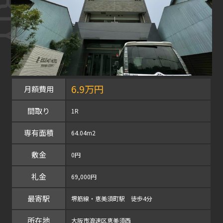
6.9万円
月額費用
間取り
1R
専有面積
64.04m2
敷金
0円
礼金
69,000円
最寄駅
堺筋線・恵美須町駅 徒歩4分
所在地
大阪市浪速区恵美須西