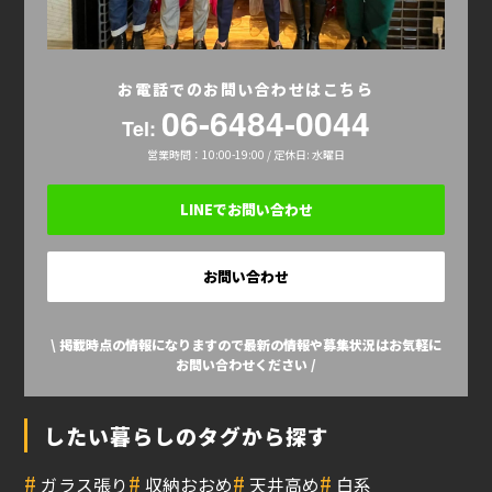
お電話でのお問い合わせはこちら
06-6484-0044
Tel:
営業時間：10:00-19:00 / 定休日: 水曜日
LINEでお問い合わせ
お問い合わせ
\ 掲載時点の情報になりますので最新の情報や募集状況はお気軽に
お問い合わせください /
したい暮らしのタグから探す
#
#
#
#
ガラス張り
収納おおめ
天井高め
白系