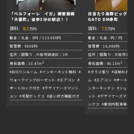
「ベルフォーレ イガ」御堂筋線
日当たり抜群ビッグワ
「大国町」徒歩3分の駅近！！
GATO DM幸町
賃料 :
8.2
賃料 :
7.9
万円
万円
敷金 / 礼金 : 0円 / 123.000円
敷金 / 礼金 : 円 / 円
管理費 : 9000円
管理費 : 10,000円
住所 / 間取り : 大阪市浪速区 / 1R
住所 / 間取り : 大阪市浪速区
2
千日前線『桜川駅』
2
専有面積 : 33.47m
専有面積 : 40.13m
#BIGワンルーム #インターネット無料 #
#ガラス張り #収納おおめ 
ウォークインクローゼット #エアコン #
ム #エアコン #オートロ
オートロック付き #デザイナーズマンシ
ンターキッチン #シュー
ョン #宅配ボックス #追い炊き機能付き
ット #デザイナーズマンシ
ックス #敷地内駐車場有