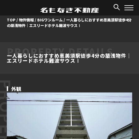
TOP
/
物件情報
/
BIGワンルーム
/
一人暮らしにおすすめ恵美須駅徒歩4分
の築浅物件｜エスリードホテル難波サウスⅠ
PROPERTY DETAILS
一人暮らしにおすすめ恵美須駅徒歩4分の築浅物件｜
エスリードホテル難波サウスⅠ
ROPERTY
外観