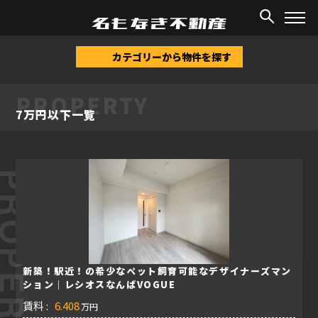
TOP
/
物件情報
/
7万円以下
カテゴリーから物件を探す
PROPERTY
7万円以下一覧
ROPERTY
新築！駅近！の希少なペット飼育可能なデザイナーズマン
ション｜レシオスなんばVOGUE
賃料 :
6.408
万円