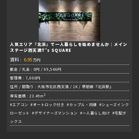
人気エリア『北浜』で一人暮らしを始めませんか｜メイン
ステージ西天満T’s SQUARE
賃料 :
6.95
万円
敷金 / 礼金 : 0円 / 69,546円
管理費 : 7,000円
住所 / 間取り : 大阪市北区西天満 / 1K / 堺筋線『北浜駅』
2
専有面積 : 23.49m
#エアコン #オートロック付き #カップル・同棲 #シューズインク
ローゼット #デザイナーズマンション #一人暮らし向け #宅配ボ
ックス