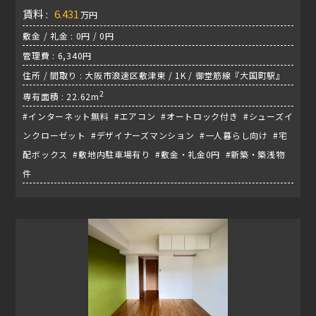
賃料 :
6.431
万円
敷金 / 礼金 : 0円 / 0円
管理費 : 6,340円
住所 / 間取り : 大阪市浪速区敷津東 / 1K / 御堂筋線『大国町駅』
2
専有面積 : 22.62m
#インターネット無料 #エアコン #オートロック付き #シューズイ
ンクローゼット #デザイナーズマンション #一人暮らし向け #宅
配ボックス #敷地内駐車場有り #敷金・礼金0円 #新築・築浅物
件