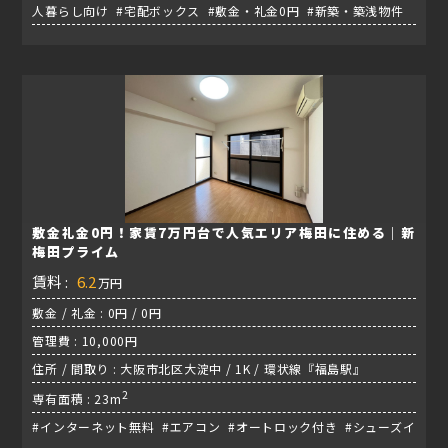
人暮らし向け #宅配ボックス #敷金・礼金0円 #新築・築浅物件
敷金礼金0円！家賃7万円台で人気エリア梅田に住める｜新
梅田プライム
賃料 :
6.2
万円
敷金 / 礼金 : 0円 / 0円
管理費 : 10,000円
住所 / 間取り : 大阪市北区大淀中 / 1K / 環状線『福島駅』
2
専有面積 : 23m
#インターネット無料 #エアコン #オートロック付き #シューズイ