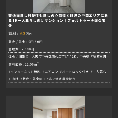
交通面良し利便性も良しの心斎橋と難波の中間エリアにあ
る1K一人暮らし向けマンション｜フォルトゥーナ南久宝
寺
賃料 :
6.3
万円
敷金 / 礼金 : 0円 / 0円
管理費 : 7,000円
住所 / 間取り : 大阪市中央区南久宝寺町 / 1K / 中央線『堺筋本町
駅』
2
専有面積 : 21.56m
#インターネット無料 #エアコン #オートロック付き #一人暮ら
し向け #敷金・礼金0円 #追い炊き機能付き