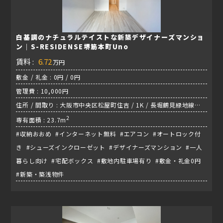
白基調のナチュラルテイストな新築デザイナーズマンショ
ン｜S-RESIDENSE堺筋本町Uno
賃料 :
6.72
万円
敷金 / 礼金 : 0円 / 0円
管理費 : 10,000円
住所 / 間取り : 大阪市中央区松屋町住吉 / 1K / 長堀鶴見緑地線
『松屋町駅』
2
専有面積 : 23.7m
#収納おおめ #インターネット無料 #エアコン #オートロック付
き #シューズインクローゼット #デザイナーズマンション #一人
暮らし向け #宅配ボックス #敷地内駐車場有り #敷金・礼金0円
#新築・築浅物件