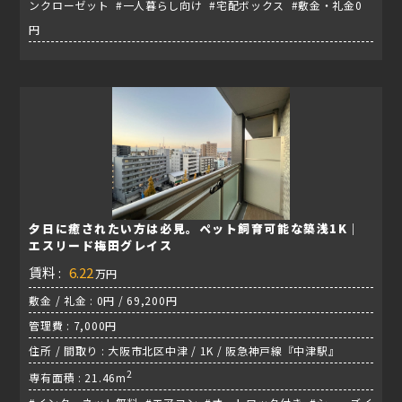
ンクローゼット #一人暮らし向け #宅配ボックス #敷金・礼金0
円
夕日に癒されたい方は必見。ペット飼育可能な築浅1K｜
エスリード梅田グレイス
賃料 :
6.22
万円
敷金 / 礼金 : 0円 / 69,200円
管理費 : 7,000円
住所 / 間取り : 大阪市北区中津 / 1K / 阪急神戸線『中津駅』
2
専有面積 : 21.46m