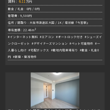
賃料 :
6.11
万円
敷金 / 礼金 : 0円 / 0円
管理費 : 9,500円
住所 / 間取り : 大阪市浪速区大国 / 1K / 環状線『今宮駅』
2
専有面積 : 22.46m
#インターネット無料 #エアコン #オートロック付き #シューズイ
ンクローゼット #デザイナーズマンション #ペット可能物件 #一
人暮らし向け #宅配ボックス #敷地内駐車場有り #敷金・礼金0
円 #新築・築浅物件