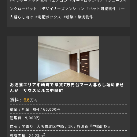
#インターネット無料 #エアコン #オートロック付き #シューズイ
ンクローゼット #デザイナーズマンション #ペット可能物件 #一
人暮らし向け #宅配ボックス #新築・築浅物件
お洒落エリア中崎町で家賃7万円台で一人暮らし始めませ
んか｜サウスヒルズ中崎町
賃料 :
6.6
万円
敷金 / 礼金 : 0円 / 66,000円
管理費 : 9,000円
住所 / 間取り : 大阪市北区中崎 / 1K / 谷町線『中崎町駅』
2
専有面積 : 24.23m