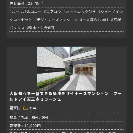
駅』
2
専有面積 : 22.78m
#ルーフバルコニー #エアコン #オートロック付き #シューズイン
クローゼット #デザイナーズマンション #一人暮らし向け #宅配
ボックス #敷金・礼金0円
大阪都心を一望できる築浅デザイナーズマンション｜ワー
ルドアイ天王寺ミラージュ
賃料 :
6.3
万円
敷金 / 礼金 : 0円 / 0円
管理費 : 10,000円