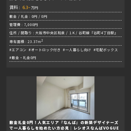
賃料 :
6.3~
万円
敷金 / 礼金 : 0円 / 0円
管理費 : 7,000円
住所 / 間取り : 大阪市中央区和泉 / １K / 谷町線『谷町4丁目駅』
2
専有面積 : 23.37m
#エアコン #オートロック付き #一人暮らし向け #宅配ボックス
#敷金・礼金0円
敷金礼金0円！人気エリア『なんば』の新築デザイナーズ
で一人暮らしを始めたい方必見｜レシオスなんばVOGUE