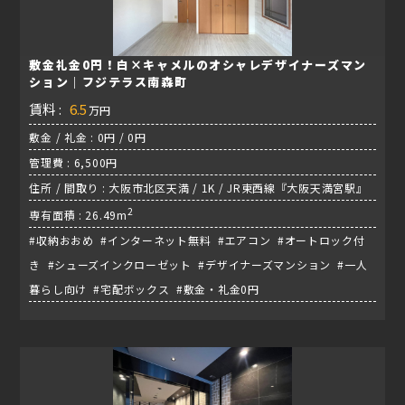
敷金礼金0円！白×キャメルのオシャレデザイナーズマン
ション｜フジテラス南森町
賃料 :
6.5
万円
敷金 / 礼金 : 0円 / 0円
管理費 : 6,500円
住所 / 間取り : 大阪市北区天満 / 1K / JR東西線『大阪天満宮駅』
2
専有面積 : 26.49m
#収納おおめ #インターネット無料 #エアコン #オートロック付
き #シューズインクローゼット #デザイナーズマンション #一人
暮らし向け #宅配ボックス #敷金・礼金0円