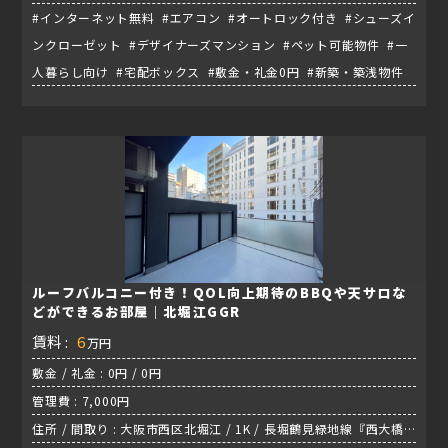
#インターネット無料 #エアコン #オートロック付き #シューズイ
ンクローゼット #デザイナーズマンション #ペット可能物件 #一
人暮らし向け #宅配ボックス #敷金・礼金0円 #新築・築浅物件
ルーフバルコニー付き！QOL向上期待のBBQや天サロな
どができるお部屋｜北堀江GGR
賃料 :
6
万円
敷金 / 礼金 : 0円 / 0円
管理費 : 7,000円
住所 / 間取り : 大阪市西区北堀江 / 1K / 長堀鶴見緑地線『西大橋