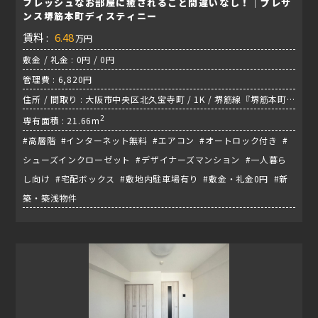
フレッシュなお部屋に癒されること間違いなし！｜プレサ
ンス堺筋本町ディスティニー
賃料 :
6.48
万円
敷金 / 礼金 : 0円 / 0円
管理費 : 6,820円
住所 / 間取り : 大阪市中央区北久宝寺町 / 1K / 堺筋線『堺筋本町
駅』
2
専有面積 : 21.66m
#高層階 #インターネット無料 #エアコン #オートロック付き #
シューズインクローゼット #デザイナーズマンション #一人暮ら
し向け #宅配ボックス #敷地内駐車場有り #敷金・礼金0円 #新
築・築浅物件