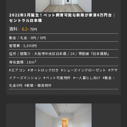
2022年3月誕生！ペット飼育可能な新築が家賃6万円台｜
セントラル日本橋
賃料 :
6.2~
万円
敷金 / 礼金 : 0円 / 0円
管理費 : 5,000円
住所 / 間取り : 大阪市中央区日本橋 / 1K / 堺筋線『日本橋駅』
2
専有面積 : 18m
#エアコン #オートロック付き #シューズインクローゼット #デザ
イナーズマンション #ペット可能物件 #一人暮らし向け #敷金・
礼金0円 #新築・築浅物件