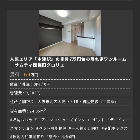
人気エリア『中津駅』の家賃7万円台の隠れ家ワンルーム
｜サムティ西梅田グロリエ
賃料 :
6.9
万円
敷金 / 礼金 : 0円 / 0円
管理費 : 9,000円
住所 / 間取り : 大阪市北区大淀中 / 1R / 御堂筋線『中津駅』
2
専有面積 : 24.05m
#収納おおめ #エアコン #シューズインクローゼット #デザイナー
ズマンション #ペット可能物件 #一人暮らし向け #宅配ボックス
#敷地内駐車場有り #敷金・礼金0円