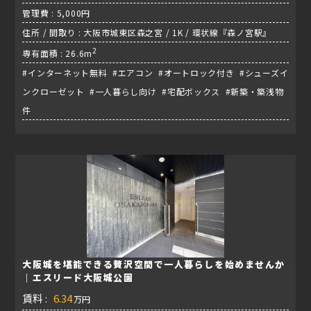
管理費 : 5,000円
住所 / 間取り : 大阪市城東区森之宮 / 1K / 環状線『森ノ宮駅』
2
専有面積 : 26.6m
#インターネット無料 #エアコン #オートロック付き #シューズイ
ンクローゼット #一人暮らし向け #宅配ボックス #新築・築浅物
件
大阪城を堪能できる贅沢空間で一人暮らしを始めませんか
｜エスリード大阪城公園
賃料 :
6.34
万円