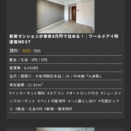
新築マンションが家賃6万円で住める！｜ワールドアイ阿
波座WEST
賃料 :
6.02~
万円
敷金 / 礼金 : 0円 / 0円
管理費 : 8,000円
住所 / 間取り : 大阪市西区本田 / 1K / 中央線『九条駅』
2
専有面積 : 21.83m
#インターネット無料 #エアコン #オートロック付き #シューズイ
ンクローゼット #ペット可能物件 #一人暮らし向け #宅配ボック
ス #敷金・礼金0円 #新築・築浅物件