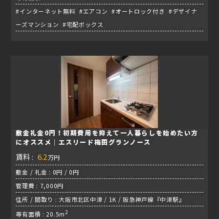
#インターネット無料 #エアコン #オートロック付き #デザイナ
ーズマンション #宅配ボックス
敷金礼金0円！初期費用を抑えて一人暮らしを始めたい方
にオススメ｜エスリード梅田グランノース
賃料 :
6.2
万円
敷金 / 礼金 : 0円 / 0円
管理費 : 7,000円
住所 / 間取り : 大阪市北区中津 / 1K / 阪急神戸線『中津駅』
2
専有面積 : 20.5m