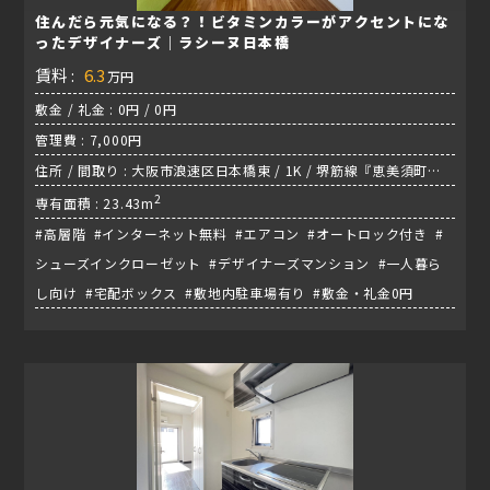
住んだら元気になる？！ビタミンカラーがアクセントにな
ったデザイナーズ｜ラシーヌ日本橋
賃料 :
6.3
万円
敷金 / 礼金 : 0円 / 0円
管理費 : 7,000円
住所 / 間取り : 大阪市浪速区日本橋東 / 1K / 堺筋線『恵美須町
駅』
2
専有面積 : 23.43m
#高層階 #インターネット無料 #エアコン #オートロック付き #
シューズインクローゼット #デザイナーズマンション #一人暮ら
し向け #宅配ボックス #敷地内駐車場有り #敷金・礼金0円