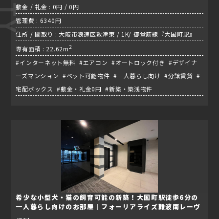
敷金 / 礼金 : 0円 / 0円
管理費 : 6340円
住所 / 間取り : 大阪市浪速区敷津東 / 1K/ 御堂筋線『大国町駅』
2
専有面積 : 22.62m
#インターネット無料 #エアコン #オートロック付き #デザイナ
ーズマンション #ペット可能物件 #一人暮らし向け #分譲賃貸 #
宅配ボックス #敷金・礼金0円 #新築・築浅物件
希少な小型犬・猫の飼育可能の新築！大国町駅徒歩6分の
一人暮らし向けのお部屋｜フォーリアライズ難波南レーヴ