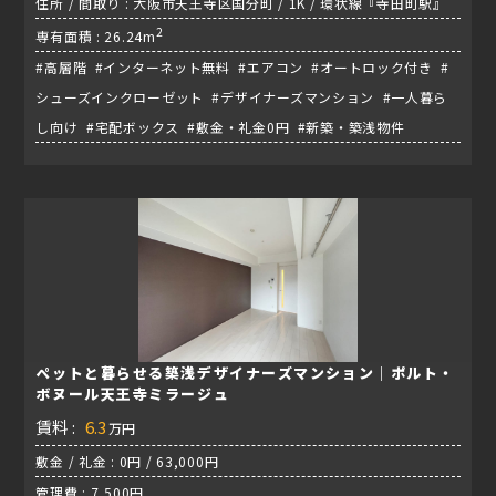
住所 / 間取り : 大阪市天王寺区国分町 / 1K / 環状線『寺田町駅』
2
専有面積 : 26.24m
#高層階 #インターネット無料 #エアコン #オートロック付き #
シューズインクローゼット #デザイナーズマンション #一人暮ら
し向け #宅配ボックス #敷金・礼金0円 #新築・築浅物件
ペットと暮らせる築浅デザイナーズマンション｜ポルト・
ボヌール天王寺ミラージュ
賃料 :
6.3
万円
敷金 / 礼金 : 0円 / 63,000円
管理費 : 7,500円