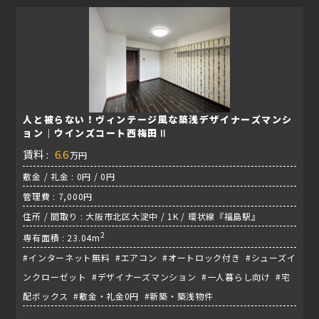
人と被らない！ヴィンテージ風な築浅デザイナーズマンシ
ョン｜ウインズコート西梅田Ⅱ
賃料 :
6.6
万円
敷金 / 礼金 : 0円 / 0円
管理費 : 7,000円
住所 / 間取り : 大阪市北区大淀中 / 1K / 環状線『福島駅』
2
専有面積 : 23.04m
#インターネット無料 #エアコン #オートロック付き #シューズイ
ンクローゼット #デザイナーズマンション #一人暮らし向け #宅
配ボックス #敷金・礼金0円 #新築・築浅物件