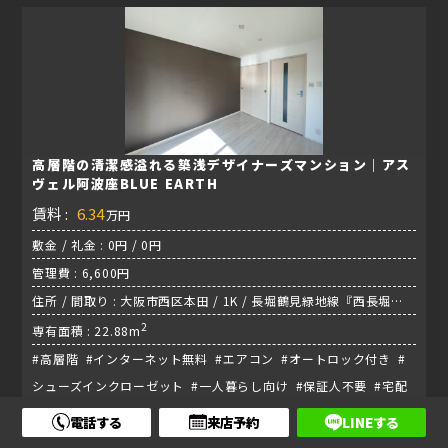
高層階の清潔感溢れる築浅デザイナーズマンション｜アス
ヴェル阿波座BLUE EARTH
賃料 :
6.34
万円
敷金 / 礼金 : 0円 / 0円
管理費 : 6,600円
住所 / 間取り : 大阪市西区本田 / 1K / 長堀鶴見緑地線『西長堀
駅』
2
専有面積 : 22.88m
#高層階 #インターネット無料 #エアコン #オートロック付き #
シューズインクローゼット #一人暮らし向け #保証人不要 #宅配
ボックス #敷金・礼金0円 #新築・築浅物件
電話する
来店予約
LINEする