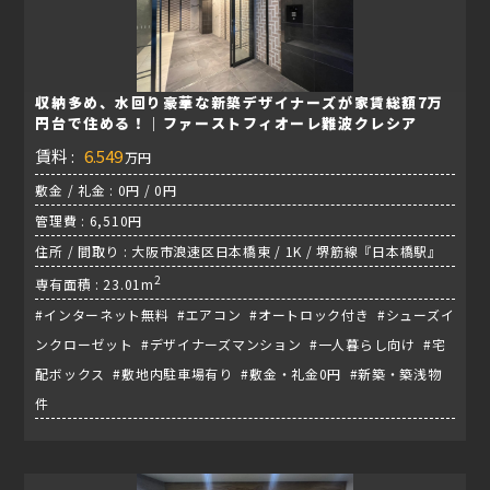
収納多め、水回り豪華な新築デザイナーズが家賃総額7万
円台で住める！｜ファーストフィオーレ難波クレシア
賃料 :
6.549
万円
敷金 / 礼金 : 0円 / 0円
管理費 : 6,510円
住所 / 間取り : 大阪市浪速区日本橋東 / 1K / 堺筋線『日本橋駅』
2
専有面積 : 23.01m
#インターネット無料 #エアコン #オートロック付き #シューズイ
ンクローゼット #デザイナーズマンション #一人暮らし向け #宅
配ボックス #敷地内駐車場有り #敷金・礼金0円 #新築・築浅物
件