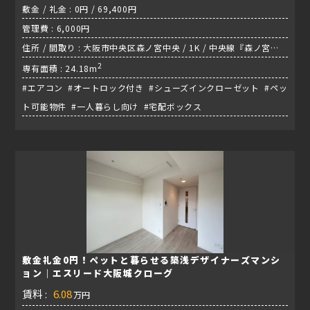
敷金 / 礼金 : 0円 / 69,400円
管理費 : 6,000円
住所 / 間取り : 大阪市中央区森ノ宮中央 / 1K / 中央線『森ノ宮
駅』
2
専有面積 : 24.18m
#エアコン #オートロック付き #シューズインクローゼット #ペッ
ト可能物件 #一人暮らし向け #宅配ボックス
敷金礼金0円！ペットと暮らせる築浅デザイナーズマンシ
ョン｜エスリード大阪城クローグ
賃料 :
6.08
万円