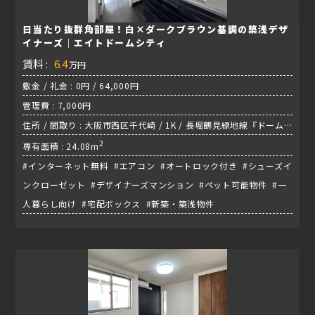
日当たり抜群角部屋！白×ダークブラウン基調の築浅デザ
イナーズ｜エイトドームシティ
賃料 :
6.4
万円
敷金 / 礼金 : 0円 / 64,000円
管理費 : 7,000円
住所 / 間取り : 大阪市西区千代崎 / 1K / 長堀鶴見緑地線『ドーム
前千代崎駅』
2
専有面積 : 24.08m
#インターネット無料 #エアコン #オートロック付き #シューズイ
ンクローゼット #デザイナーズマンション #ペット可能物件 #一
人暮らし向け #宅配ボックス #新築・築浅物件