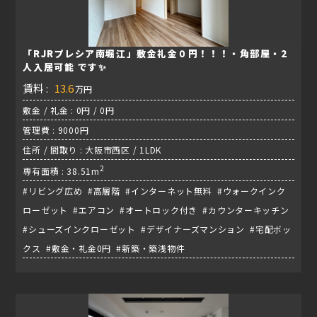
「RJRプレシア南堀江」敷金礼金０円！！！・角部屋・2
人入居可能 です✨
賃料 :
13.6
万円
敷金 / 礼金 : 0円 / 0円
管理費 : 9000円
住所 / 間取り : 大阪市西区 / 1LDK
2
専有面積 : 38.51m
#リビング広め #高層階 #インターネット無料 #ウォークインク
ローゼット #エアコン #オートロック付き #カウンターキッチン
#シューズインクローゼット #デザイナーズマンション #宅配ボッ
クス #敷金・礼金0円 #新築・築浅物件