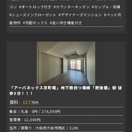
コン #オートロック付き #カウンターキッチン #カップル・同棲
#シューズインクローゼット #デザイナーズマンション #ペット可
能物件 #宅配ボックス #追い炊き機能付き
「アーバネックス京町堀」地下鉄四つ橋線「肥後橋」駅 徒
歩3分！！！
賃料 :
13.7
万円
敷金 / 礼金 : 0円 / 274,000円
管理費 : 12,000円
住所 / 間取り : 大阪府大阪市西区 / 1LDK