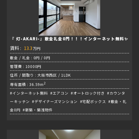
『 灯-AKARI-』敷金礼金0円！！！インターネット無料✨
賃料 :
13.3
万円
敷金 / 礼金 : 0円 / 0円
管理費 : 10000円
住所 / 間取り : 大阪市西区 / 1LDK
2
専有面積 : 36.59m
#インターネット無料 #エアコン #オートロック付き #カウンタ
ーキッチン #デザイナーズマンション #宅配ボックス #敷金・礼
金0円 #新築・築浅物件