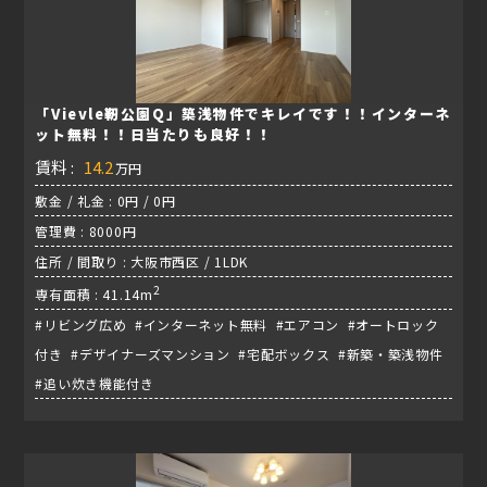
「Vievle靭公園Q」築浅物件でキレイです！！インターネ
ット無料！！日当たりも良好！！
賃料 :
14.2
万円
敷金 / 礼金 : 0円 / 0円
管理費 : 8000円
住所 / 間取り : 大阪市西区 / 1LDK
2
専有面積 : 41.14m
#リビング広め #インターネット無料 #エアコン #オートロック
付き #デザイナーズマンション #宅配ボックス #新築・築浅物件
#追い炊き機能付き