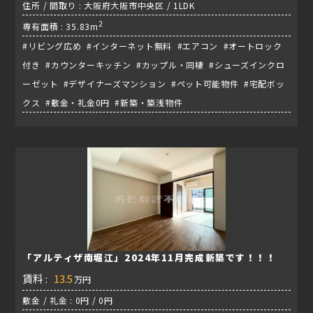
住所 / 間取り : 大阪府大阪市中央区 / 1LDK
2
専有面積 : 35.83m
#リビング広め #インターネット無料 #エアコン #オートロック
付き #カウンターキッチン #カップル・同棲 #シューズインクロ
ーゼット #デザイナーズマンション #ペット可能物件 #宅配ボッ
クス #敷金・礼金0円 #新築・築浅物件
「アルティザ南堀江」2024年11月完成新築です！！！
賃料 :
13.5
万円
敷金 / 礼金 : 0円 / 0円