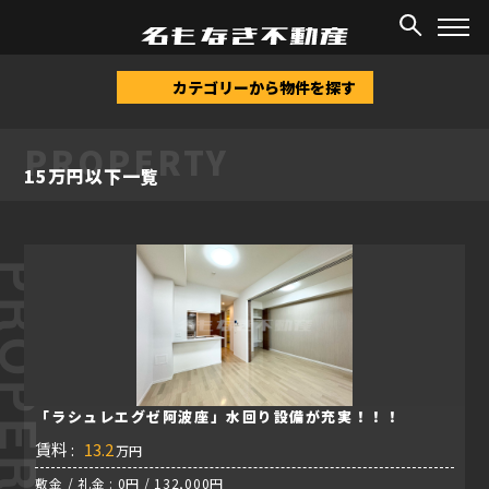
TOP
/
物件情報
/
15万円以下
カテゴリーから物件を探す
PROPERTY
15万円以下一覧
ROPERTY
「ラシュレエグゼ阿波座」水回り設備が充実！！！
賃料 :
13.2
万円
敷金 / 礼金 : 0円 / 132,000円