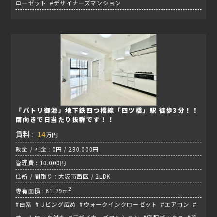
ローゼット #デザイナーズマンション
「パトリ御池」地下鉄四つ橋線「四ツ橋」駅 徒歩3分！！
南向きで日当たり抜群です！！
賃料 :
14
万円
敷金 / 礼金 : 0円 / 280.000円
管理費 : 10.000円
住所 / 間取り : 大阪市西区 / 2LDK
2
専有面積 : 61.79m
#白系 #リビング広め #ウォークインクローゼット #エアコン #