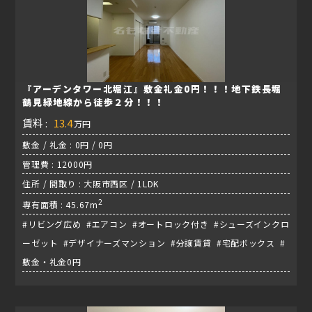
『アーデンタワー北堀江』敷金礼金0円！！！地下鉄長堀
鶴見緑地線から徒歩２分！！！
賃料 :
13.4
万円
敷金 / 礼金 : 0円 / 0円
管理費 : 12000円
住所 / 間取り : 大阪市西区 / 1LDK
2
専有面積 : 45.67m
#リビング広め #エアコン #オートロック付き #シューズインクロ
ーゼット #デザイナーズマンション #分譲賃貸 #宅配ボックス #
敷金・礼金0円