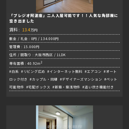
「プレジオ阿波座」二人入居可能です！！人気な角部屋に
空き出ました
賃料 :
13.4
万円
敷金 / 礼金 : 0円 / 134.000円
管理費 : 15.000円
住所 / 間取り : 大阪市西区 / 1LDK
2
専有面積 : 40.92m
#白系 #リビング広め #インターネット無料 #エアコン #オート
ロック付き #カップル・同棲 #デザイナーズマンション #ペット
可能物件 #宅配ボックス #新築・築浅物件 #追い炊き機能付き