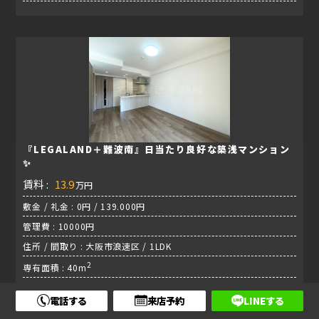
『LEGALAND＋難波南』日当たり良好な築浅マンション
✨
賃料 :
13.9
万円
敷金 / 礼金 : 0円 / 139.000円
管理費 : 10000円
住所 / 間取り : 大阪市浪速区 / 1LDK
2
専有面積 : 40m
#リビング広め #インターネット無料 #ウォークインクローゼッ
電話する
来店予約
LINEする
ト #エアコン #オートロック付き #カウンターキッチン #デザイ