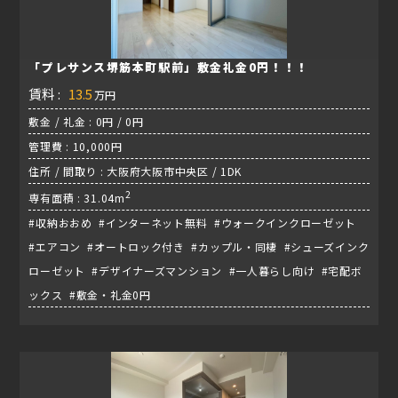
「プレサンス堺筋本町駅前」敷金礼金0円！！！
賃料 :
13.5
万円
敷金 / 礼金 : 0円 / 0円
管理費 : 10,000円
住所 / 間取り : 大阪府大阪市中央区 / 1DK
2
専有面積 : 31.04m
#収納おおめ #インターネット無料 #ウォークインクローゼット
#エアコン #オートロック付き #カップル・同棲 #シューズインク
ローゼット #デザイナーズマンション #一人暮らし向け #宅配ボ
ックス #敷金・礼金0円