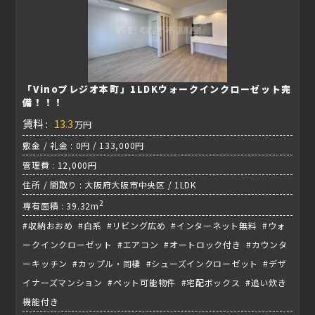
「Vinoプレジオ本町」1LDKウォークインクローゼット完
備！！！
賃料 :
13.3
万円
敷金 / 礼金 : 0円 / 133,000円
管理費 : 12,000円
住所 / 間取り : 大阪府大阪市中央区 / 1LDK
2
専有面積 : 39.32m
#収納おおめ #白系 #リビング広め #インターネット無料 #ウォ
ークインクローゼット #エアコン #オートロック付き #カウンタ
ーキッチン #カップル・同棲 #シューズインクローゼット #デザ
イナーズマンション #ペット可能物件 #宅配ボックス #追い炊き
機能付き