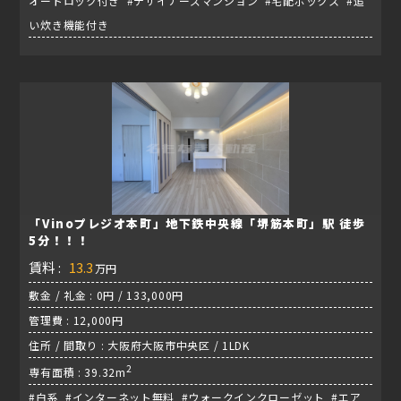
オートロック付き #デザイナーズマンション #宅配ボックス #追
い炊き機能付き
「Vinoプレジオ本町」地下鉄中央線「堺筋本町」駅 徒歩
5分！！！
賃料 :
13.3
万円
敷金 / 礼金 : 0円 / 133,000円
管理費 : 12,000円
住所 / 間取り : 大阪府大阪市中央区 / 1LDK
2
専有面積 : 39.32m
#白系 #インターネット無料 #ウォークインクローゼット #エア