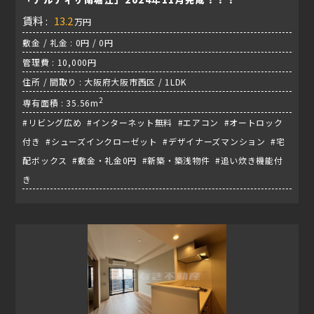
賃料 :
13.2
万円
敷金 / 礼金 : 0円 / 0円
管理費 : 10,000円
住所 / 間取り : 大阪府大阪市西区 / 1LDK
2
専有面積 : 35.56m
#リビング広め #インターネット無料 #エアコン #オートロック
付き #シューズインクローゼット #デザイナーズマンション #宅
配ボックス #敷金・礼金0円 #新築・築浅物件 #追い炊き機能付
き