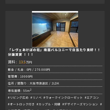
「レヴェあけぼの荘」南面バルコニーで日当たり良好！！
分譲賃貸 ！！！
賃料 :
13.5
万円
敷金 / 礼金 : 0円 / 270.000円
管理費 : 10000円
住所 / 間取り : 大阪市浪速区 / 2LDK
2
専有面積 : 55m
#リビング広め #リノベ #ウォークインクローゼット #エアコン
#オートロック付き #カップル・同棲 #デザイナーズマンション #