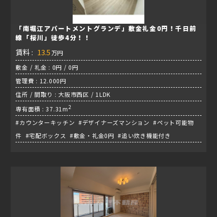
「南堀江アパートメントグランデ」敷金礼金0円！千日前
線「桜川」徒歩4分！！
賃料 :
13.5
万円
敷金 / 礼金 : 0円 / 0円
管理費 : 12.000円
住所 / 間取り : 大阪市西区 / 1LDK
2
専有面積 : 37.31m
#カウンターキッチン #デザイナーズマンション #ペット可能物
件 #宅配ボックス #敷金・礼金0円 #追い炊き機能付き