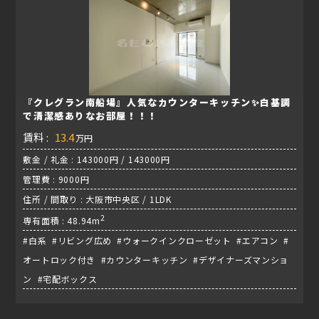
『クレグラン南船場』人気なカウンターキッチン✨白基調
で清潔感ありなお部屋！！！
賃料 :
13.4
万円
敷金 / 礼金 : 143000円 / 143000円
管理費 : 9000円
住所 / 間取り : 大阪市中央区 / 1LDK
2
専有面積 : 48.94m
#白系 #リビング広め #ウォークインクローゼット #エアコン #
オートロック付き #カウンターキッチン #デザイナーズマンショ
ン #宅配ボックス