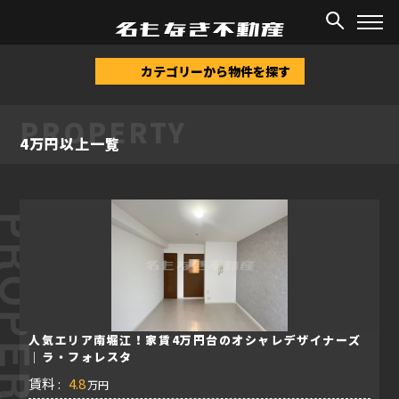
TOP
/
物件情報
/
4万円以上
カテゴリーから物件を探す
PROPERTY
4万円以上一覧
ROPERTY
人気エリア南堀江！家賃4万円台のオシャレデザイナーズ
｜ラ・フォレスタ
賃料 :
4.8
万円