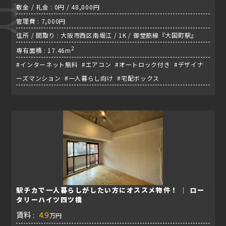
敷金 / 礼金 : 0円 / 48,000円
管理費 : 7,000円
住所 / 間取り : 大阪市西区南堀江 / 1K / 御堂筋線『大国町駅』
2
専有面積 : 17.46m
#インターネット無料 #エアコン #オートロック付き #デザイナ
ーズマンション #一人暮らし向け #宅配ボックス
駅チカで一人暮らしがしたい方にオススメ物件！ │ ロー
タリーハイツ四ツ橋
賃料 :
4.9
万円