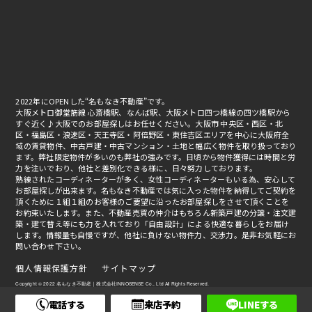
2022年にOPENした“名もなき不動産”です。
大阪メトロ御堂筋線 心斎橋駅、なんば駅、大阪メトロ四つ橋線の四ツ橋駅から
すぐ近く♪大阪でのお部屋探しはお任せください。大阪市 中央区・西区・北
区・福島区・浪速区・天王寺区・阿倍野区・東住吉区エリアを中心に大阪府全
域の賃貸物件、中古戸建・中古マンション・土地と幅広く物件を取り扱っており
ます。弊社限定物件が多いのも弊社の強みです。日頃から物件獲得には時間と労
力を注いでおり、他社と差別化できる様に、日々努力しております。
熟練されたコーディネーターが多く、女性コーディネーターもいる為、安心して
お部屋探しが出来ます。名もなき不動産では気に入った物件を納得してご契約を
頂くために１組１組のお客様のご要望に沿ったお部屋探しをさせて頂くことを
お約束いたします。また、不動産売買の仲介はもちろん新築戸建の分譲・注文建
築・建て替え等にも力を入れており「自由設計」による快適な暮らしをお届け
します。情報量も自慢ですが、他社に負けない物件力、交渉力。是非お気軽にお
問い合わせ下さい。
個人情報保護方針
サイトマップ
Copyright © 2022 名もなき不動産｜株式会社INNOSENSE Co., Ltd All Rights Reserved.
電話する
来店予約
LINEする