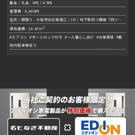
敷金 / 礼金 : 0円 / 4.9円
管理費 : 9,400円
住所 / 間取り : 大阪市北区南堀江 / 1R / 地下鉄四つ橋線『四ツ橋
駅』
2
専有面積 : 16.47m
#エアコン #オートロック付き #一人暮らし向け #分譲賃貸 #敷
地内駐車場有り