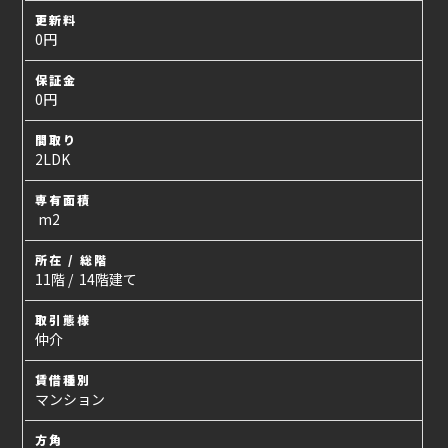
更新料
0円
保証金
0円
間取り
2LDK
専有面積
m2
所在 / 総階
11階 / 14階建て
取引態様
仲介
賃借種別
マンション
方角