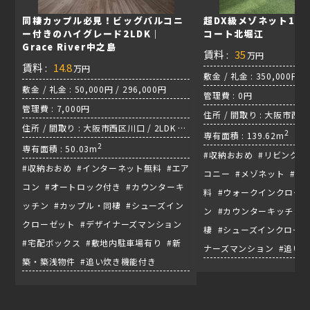
同棲カップル必見！ビッグバルコニ
超DX級メゾネット13
ー付きのハイグレード2LDK｜
コート北堀江
Grace River中之島
賃料 :
35
万円
賃料 :
14.8
万円
敷金 / 礼金 : 350,000円 /
敷金 / 礼金 : 50,000円 / 296,000円
管理費 : 0円
管理費 : 7,000円
住所 / 間取り : 大阪市西区
住所 / 間取り : 大阪市西区川口 / 2LDK /
メゾネット / 四つ橋線『
2
専有面積 : 139.62m
千日前線『阿波座駅』
2
専有面積 : 50.03m
#収納おおめ #リビング広
#収納おおめ #インターネット無料 #エア
コニー #メゾネット #イ
コン #オートロック付き #カウンターキ
料 #ウォークインクローゼ
ッチン #カップル・同棲 #シューズイン
ン #カウンターキッチン 
クローゼット #デザイナーズマンション
棲 #シューズインクローゼ
#宅配ボックス #敷地内駐車場有り #新
ナーズマンション #追い
築・築浅物件 #追い炊き機能付き