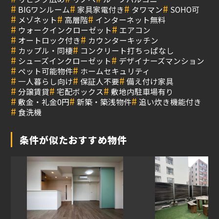
#
#
#
#
BIGワンルーム
家具家電付き
タワマン
SOHO可
#
#
#
メゾネット
高層階
インターネット無料
#
#
ウォークインクローゼット
エアコン
#
#
オートロック付き
カウンターキッチン
#
#
カップル・同棲
コンクリート打ちっぱなし
#
#
シューズインクローゼット
デザイナーズマンション
#
#
ペット可能物件
ホームセキュリティ
#
#
#
一人暮らし向け
保証人不要
備え付け家具
#
#
#
分譲賃貸
宅配ボックス
敷地内駐車場有り
#
#
#
敷金・礼金0円
新築・築浅物件
追い炊き機能付き
#
食洗機
条件が似たおすすめ物件