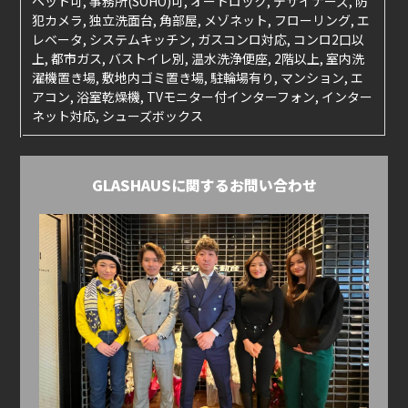
ペット可, 事務所(SOHO)可, オートロック, デザイナーズ, 防
犯カメラ, 独立洗面台, 角部屋, メゾネット, フローリング, エ
レベータ, システムキッチン, ガスコンロ対応, コンロ2口以
上, 都市ガス, バストイレ別, 温水洗浄便座, 2階以上, 室内洗
濯機置き場, 敷地内ゴミ置き場, 駐輪場有り, マンション, エ
アコン, 浴室乾燥機, TVモニター付インターフォン, インター
ネット対応, シューズボックス
GLASHAUSに関するお問い合わせ