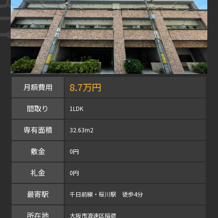
8.7万円
月額費用
間取り
1LDK
専有面積
32.63m2
敷金
0円
礼金
0円
最寄駅
千日前線・桜川駅 徒歩4分
所在地
大阪市浪速区稲荷