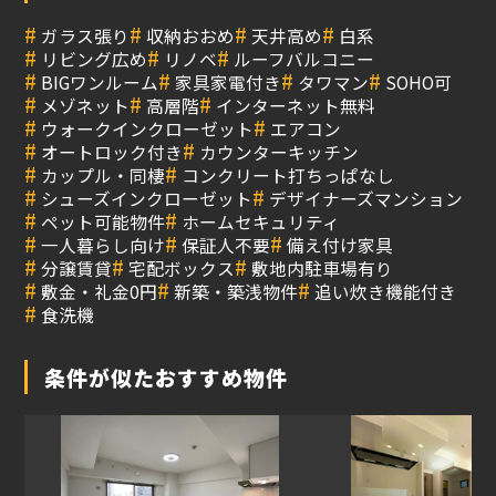
#
#
#
#
ガラス張り
収納おおめ
天井高め
白系
#
#
#
リビング広め
リノベ
ルーフバルコニー
#
#
#
#
BIGワンルーム
家具家電付き
タワマン
SOHO可
#
#
#
メゾネット
高層階
インターネット無料
#
#
ウォークインクローゼット
エアコン
#
#
オートロック付き
カウンターキッチン
#
#
カップル・同棲
コンクリート打ちっぱなし
#
#
シューズインクローゼット
デザイナーズマンション
#
#
ペット可能物件
ホームセキュリティ
#
#
#
一人暮らし向け
保証人不要
備え付け家具
#
#
#
分譲賃貸
宅配ボックス
敷地内駐車場有り
#
#
#
敷金・礼金0円
新築・築浅物件
追い炊き機能付き
#
食洗機
条件が似たおすすめ物件