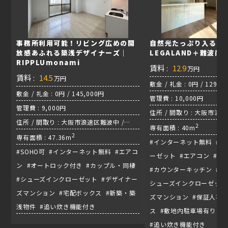
事務所利用可能！リビング広めの開
自然光たっぷり入る新築
放感あふれる築浅デザイナーズ｜
LEGALAND＋難波南
RIPPLUmonami
賃料 :
12.9
万円
賃料 :
14.5
万円
敷金 / 礼金 : 0円 / 129,0
敷金 / 礼金 : 0円 / 145,000円
管理費 : 10,000円
管理費 : 9,000円
住所 / 間取り : 大阪市浪
住所 / 間取り : 大阪市浪速区難波中 /
1LDK / 御堂筋線『大国町
2
専有面積 : 40m
1LDK / 御堂筋線『なんば駅』
2
専有面積 : 47.36m
#インターネット無料 #
#SOHO可 #インターネット無料 #エアコ
ーゼット #エアコン #
ン #オートロック付き #カップル・同棲
#カウンターキッチン #カ
#シューズインクローゼット #デザイナー
シューズインクローゼット
ズマンション #宅配ボックス #新築・築
ズマンション #保証人不要
浅物件 #追い炊き機能付き
ス #敷地内駐車場有り 
#追い炊き機能付き