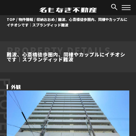
TOP
/
物件情報
/
収納おおめ
/
難波、心斎橋徒歩圏内、同棲やカップルに
イチオシです｜スプランディッド難波
PROPERTY DETAILS
難波、心斎橋徒歩圏内、同棲やカップルにイチオシ
です｜スプランディッド難波
ROPERTY
外観