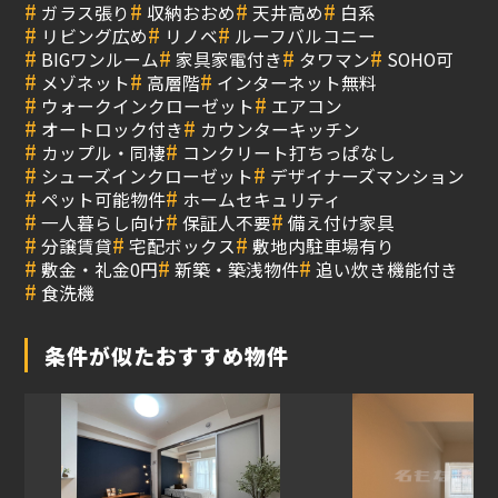
#
#
#
#
ガラス張り
収納おおめ
天井高め
白系
#
#
#
リビング広め
リノベ
ルーフバルコニー
#
#
#
#
BIGワンルーム
家具家電付き
タワマン
SOHO可
#
#
#
メゾネット
高層階
インターネット無料
#
#
ウォークインクローゼット
エアコン
#
#
オートロック付き
カウンターキッチン
#
#
カップル・同棲
コンクリート打ちっぱなし
#
#
シューズインクローゼット
デザイナーズマンション
#
#
ペット可能物件
ホームセキュリティ
#
#
#
一人暮らし向け
保証人不要
備え付け家具
#
#
#
分譲賃貸
宅配ボックス
敷地内駐車場有り
#
#
#
敷金・礼金0円
新築・築浅物件
追い炊き機能付き
#
食洗機
条件が似たおすすめ物件