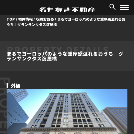
TOP
/
物件情報
/
収納おおめ
/
まるでヨーロッパのような重厚感溢れるお
うち｜グランサンクタス淀屋橋
PROPERTY DETAILS
まるでヨーロッパのような重厚感溢れるおうち｜グ
ランサンクタス淀屋橋
ROPERTY
外観