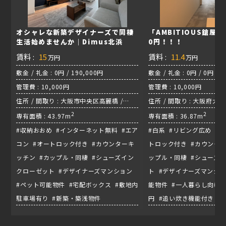
オシャレな新築デザイナーズで同棲
「AMBITIOUS鎗屋
生活始めませんか｜Dimus北浜
0円！！！
賃料 :
15
賃料 :
11.4
万円
万円
敷金 / 礼金 : 0円 / 190,000円
敷金 / 礼金 : 0円 / 0円
管理費 : 10,000円
管理費 : 10,000円
住所 / 間取り : 大阪市中央区高麗橋 /
住所 / 間取り : 大阪府大
1LDK / 堺筋線『北浜駅』
2
1LDK
2
専有面積 : 43.97m
専有面積 : 36.87m
#収納おおめ #インターネット無料 #エア
#白系 #リビング広め #
コン #オートロック付き #カウンターキ
トロック付き #カウンター
ッチン #カップル・同棲 #シューズイン
ップル・同棲 #シューズ
クローゼット #デザイナーズマンション
ト #デザイナーズマンショ
#ペット可能物件 #宅配ボックス #敷地内
能物件 #一人暮らし向け 
駐車場有り #新築・築浅物件
円 #追い炊き機能付き