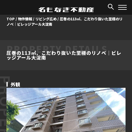
TOP
/
物件情報
/
リビング広め
/
圧巻の113㎡、こだわり抜いた至極のリ
ノベ｜ビレッジアール大淀南
PROPERTY DETAILS
圧巻の113㎡、こだわり抜いた至極のリノベ｜ビレ
ッジアール大淀南
ROPERTY
外観