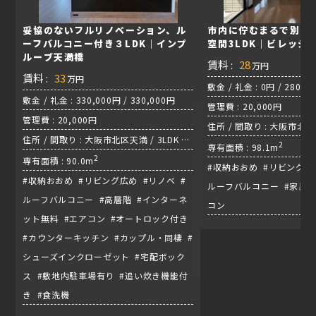
妥協のないフルリノベーション、ル
市内に佇むまるで別荘
ーフバルコニー付き３LDK｜インプ
空間3LDK｜ビレッジ
ルーブ天満橋
賃料 :
28
万円
賃料 :
33
万円
敷金 / 礼金 : 0円 / 280,0
敷金 / 礼金 : 330,000円 / 330,000円
管理費 : 20,000円
管理費 : 20,000円
住所 / 間取り : 大阪市北区大
住所 / 間取り : 大阪市北区天満 / 3LDK /
/ 環状線『福島駅』
2
専有面積 : 98.1m
谷町線『天満橋駅』
2
専有面積 : 90.0m
#収納おおめ #リビング広
#収納おおめ #リビング広め #リノベ #
ルーフバルコニー #家具家
ルーフバルコニー #高層階 #インターネ
コン
ット無料 #エアコン #オートロック付き
#カウンターキッチン #カップル・同棲 #
シューズインクローゼット #宅配ボック
ス #敷地内駐車場有り #追い炊き機能付
き #食洗機