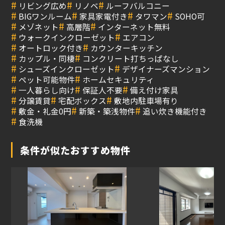
#
#
#
リビング広め
リノベ
ルーフバルコニー
#
#
#
#
BIGワンルーム
家具家電付き
タワマン
SOHO可
#
#
#
メゾネット
高層階
インターネット無料
#
#
ウォークインクローゼット
エアコン
#
#
オートロック付き
カウンターキッチン
#
#
カップル・同棲
コンクリート打ちっぱなし
#
#
シューズインクローゼット
デザイナーズマンション
#
#
ペット可能物件
ホームセキュリティ
#
#
#
一人暮らし向け
保証人不要
備え付け家具
#
#
#
分譲賃貸
宅配ボックス
敷地内駐車場有り
#
#
#
敷金・礼金0円
新築・築浅物件
追い炊き機能付き
#
食洗機
条件が似たおすすめ物件