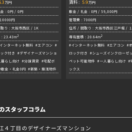
6.3
賃料 :
5.9
万円
万円
金 : 0円 / 0円
敷金 / 礼金 : 0円 / 59,000円
 10000円
管理費 : 7000円
間取り : 大阪市西区 / 1K
住所 / 間取り : 大阪市西区江戸堀 / １
2
千日前線・『阿波座駅』
2
: 23.43m
専有面積 : 20.64m
#インターネット無料 #エアコン #
#インターネット無料 #エアコン #
ック付き #デザイナーズマンショ
ロック付き #シューズインクローゼッ
人暮らし向け #分譲賃貸 #宅配ボ
ペット可能物件 #一人暮らし向け #
#敷金・礼金0円 #新築・築浅物件
ックス
のスタッフコラム
江４丁目のデザイナーズマンション