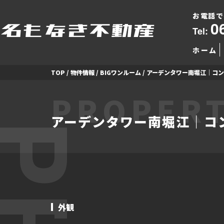
お電話で
0
Tel:
ホーム
TOP
/
物件情報
/
BIGワンルーム
/
アーデンタワー南堀江｜コ
PROPERT
アーデンタワー南堀江｜コ
外観