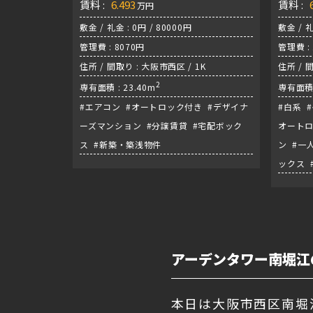
賃料 :
6.493
賃料 :
万円
敷金 / 礼金 : 0円 / 80000円
敷金 / 礼
管理費 : 8070円
管理費 :
住所 / 間取り : 大阪市西区 / 1K
住所 / 
2
専有面積 : 23.40m
専有面積 
#エアコン #オートロック付き #デザイナ
#白系 
ーズマンション #分譲賃貸 #宅配ボック
オートロ
ス #新築・築浅物件
ン #一
ックス 
アーデンタワー南堀江
本日は大阪市西区南堀