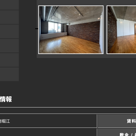
貸情報
南堀江
賃
敷金 /