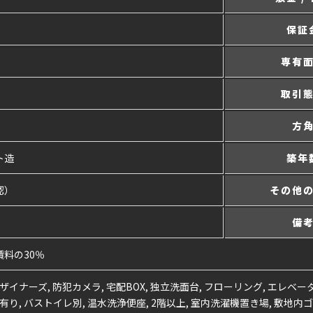
保証
専有
取引
方
ト造
築年
認）
その他
備
賃料の30％
ザイナーズ, 防犯カメラ, 宅配BOX, 独立洗面台, フローリング, エレベー
有り, バストイレ別, 温水洗浄便座, 2階以上, 室内洗濯機置き場, 敷地内ゴ