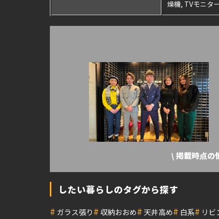
燥機, TVモニ
\ 掲載時点
したい暮らしのタグから探す
#
#
#
#
#
ガラス張り
収納おおめ
天井高め
白系
リビ