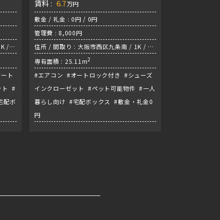
賃料 :
6.7
万円
敷金 / 礼金 : 0円 / 0円
管理費 : 8,000円
K /
住所 / 間取り : 大阪市西区九条南 / 1K / 阪
神なんば線『九条駅』
2
専有面積 : 25.11m
オート
#エアコン #オートロック付き #シューズ
ト #
インクローゼット #ペット可能物件 #一人
宅配ボ
暮らし向け #宅配ボックス #敷金・礼金0
円