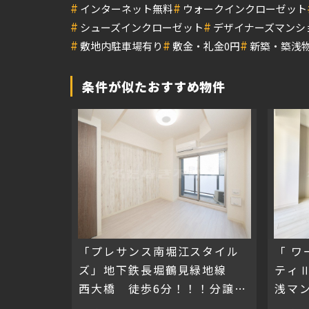
#
#
インターネット無料
ウォークインクローゼット
#
#
シューズインクローゼット
デザイナーズマンシ
#
#
#
敷地内駐車場有り
敷金・礼金0円
新築・築浅
条件が似たおすすめ物件
「プレサンス南堀江スタイル
「 
ズ」地下鉄長堀鶴見緑地線
ティ
西大橋 徒歩6分！！！分譲賃
浅マ
貸！！！
す！