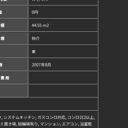
金
0円
面積
44.55 m2
態様
仲介
角
東
数
2007年8月
の費用
考
タ, システムキッチン, ガスコンロ対応, コンロ2口以上,
ミ置き場, 駐輪場有り, マンション, エアコン, 浴室乾