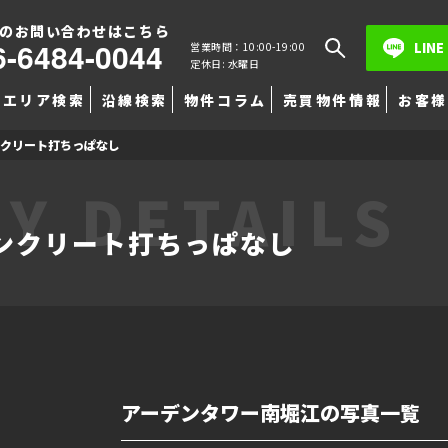
のお問い合わせはこちら
6-6484-0044
LINE
営業時間：10:00-19:00
定休日: 水曜日
エリア検索
沿線検索
物件コラム
売買物件情報
お客様
ンクリート打ちっぱなし
Y DETAILS
ンクリート打ちっぱなし
アーデンタワー南堀江の写真一覧