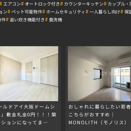
#
#
#
#
エアコン
オートロック付き
カウンターキッチン
カップル・
#
#
#
#
ョン
ペット可能物件
ホームセキュリティ
一人暮らし向け
保
#
#
物件
追い炊き機能付き
食洗機
ワールドアイ大阪ドームシ
おしゃれに暮らしたい若
Ⅱ」敷金礼金0円！！！築
こちらがおすすめ｜
ンションになってま
MONOLITH（モノリス）
！！