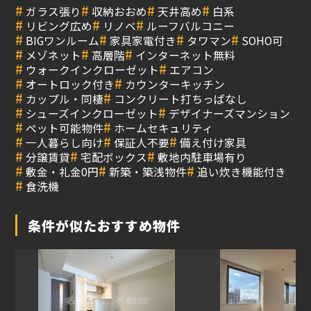
#
#
#
#
ガラス張り
収納おおめ
天井高め
白系
#
#
#
リビング広め
リノベ
ルーフバルコニー
#
#
#
#
BIGワンルーム
家具家電付き
タワマン
SOHO可
#
#
#
メゾネット
高層階
インターネット無料
#
#
ウォークインクローゼット
エアコン
#
#
オートロック付き
カウンターキッチン
#
#
カップル・同棲
コンクリート打ちっぱなし
#
#
シューズインクローゼット
デザイナーズマンション
#
#
ペット可能物件
ホームセキュリティ
#
#
#
一人暮らし向け
保証人不要
備え付け家具
#
#
#
分譲賃貸
宅配ボックス
敷地内駐車場有り
#
#
#
敷金・礼金0円
新築・築浅物件
追い炊き機能付き
#
食洗機
条件が似たおすすめ物件