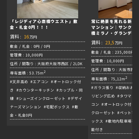
「レジディア心斎橋ウエスト」敷
常に絶景を見れる新町
金・礼金0円！！！
マンション｜サンクタ
橋ミラノ・グランデ
賃料 :
16
万円
賃料 :
23,5
万円
敷金 / 礼金 : 0円 / 0円
敷金 / 礼金 : 235,000円 /
管理費 : 10,000円
管理費 : 10,000円
住所 / 間取り : 大阪府大阪市西区 / 2LDK
住所 / 間取り : 大阪市西区新
2
専有面積 : 53.75m
大阪メトロ長堀鶴見緑地線
2
専有面積 : 75,12m
#天井高め #エアコン #オートロック付
#ガラス張り #収納おおめ
き #カウンターキッチン #カップル・同
リビング広め #タワマン 
棲 #シューズインクローゼット #デザイ
コン #オートロック付き 
ナーズマンション #宅配ボックス #敷
クローゼット #ペット可能
金・礼金0円
ックス #敷地内駐車場有り
能付き