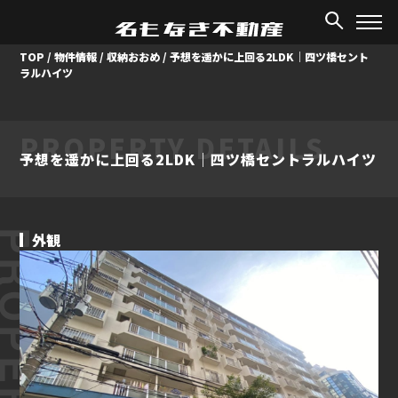
TOP
/
物件情報
/
収納おおめ
/
予想を遥かに上回る2LDK｜四ツ橋セント
ラルハイツ
PROPERTY DETAILS
予想を遥かに上回る2LDK｜四ツ橋セントラルハイツ
ROPERTY
外観