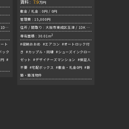
賃料 :
7.9
万円
敷金 / 礼金 : 0円 / 0円
管理費 : 15,000円
1DK
住所 / 間取り : 大阪市東成区玉津 / 1DK /
環状線『鶴橋駅』
2
専有面積 : 30.01m
オート
#収納おおめ #エアコン #オートロック付
ボック
き #カップル・同棲 #シューズインクロー
円 #
ゼット #デザイナーズマンション #保証人
不要 #宅配ボックス #敷金・礼金0円 #新
築・築浅物件