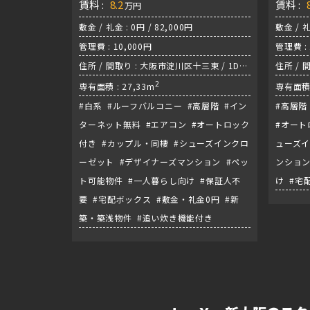
賃料 :
8.2
賃料 :
万円
敷金 / 礼金 : 0円 / 82,000円
敷金 / 礼
管理費 : 10,000円
管理費 : 
住所 / 間取り : 大阪市淀川区十三東 / 1DK
住所 / 
/ 阪急神戸本線『十三駅』
2
1DK 
専有面積 : 27,33m
専有面積 
#白系 #ルーフバルコニー #高層階 #イン
#高層階
ターネット無料 #エアコン #オートロック
#オート
付き #カップル・同棲 #シューズインクロ
ューズイ
ーゼット #デザイナーズマンション #ペッ
ンション
ト可能物件 #一人暮らし向け #保証人不
け #宅
要 #宅配ボックス #敷金・礼金0円 #新
築・築浅物件 #追い炊き機能付き