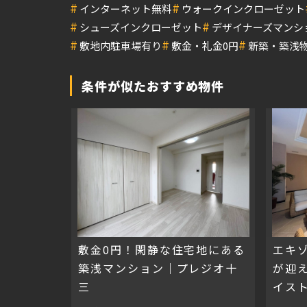
#
#
インターネット無料
ウォークインクローゼット
#
#
シューズインクローゼット
デザイナーズマンシ
#
#
#
敷地内駐車場有り
敷金・礼金0円
新築・築浅
条件が似たおすすめ物件
敷金0円！閑静な住宅地にある
エキ
築浅マンション｜プレジオ十
が迎
三
イス
ン新