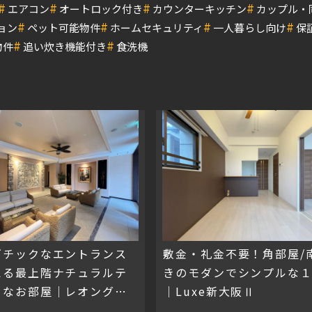
#
#
#
#
エアコン
オートロック付き
カウンターキッチン
カップル・
#
#
#
#
ョン
ペット可能物件
ホームセキュリティ
一人暮らし向け
保
#
#
物件
追い炊き機能付き
食洗機
ゾチックなエントランス
敷金・礼金不要！角部屋/
える最上階ナチュラルテ
きのモダンでシンプルな１
トなお部屋｜レオングラ
｜Luxe新大阪Ⅱ
大阪レジデンス