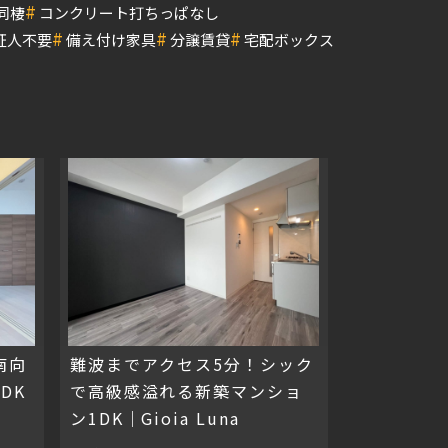
#
同棲
コンクリート打ちっぱなし
#
#
#
証人不要
備え付け家具
分譲賃貸
宅配ボックス
南向
難波までアクセス5分！シック
DK
で高級感溢れる新築マンショ
ン1DK｜Gioia Luna