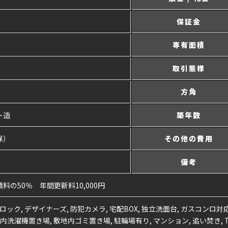
保証金
専有面積
取引態様
方角
ト造
築年数
保）
その他の費用
備考
料の50％ 年間更新料10,000円
ロック, デザイナーズ, 防犯カメラ, 宅配BOX, 独立洗面台, ガスコンロ対応
 室内洗濯機置き場, 敷地内ゴミ置き場, 駐輪場有り, マンション, 追い焚き