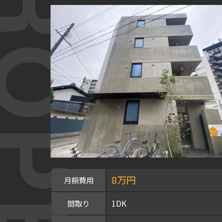
OPERTY
8万円
月額費用
1DK
間取り