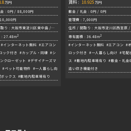
8.8
賃料 :
10.925
万円
万円
金 : 0円 / 88,000円
敷金 / 礼金 : 0円 / 0円
10,000円
管理費 : 7,000円
間取り : 大阪市東淀川区東中島 /
住所 / 間取り : 大阪市淀川区西宮原 / 
/ 東海道線『新大阪駅』
2
/ 御堂筋線『新大阪駅』
2
: 27.48m
専有面積 : 36.48m
 #インターネット無料 #エアコン
#インターネット無料 #エアコン #
ロック付き #カップル・同棲 #シ
ロック付き #一人暮らし向け #宅配
ンクローゼット #デザイナーズマ
ス #敷地内駐車場有り #敷金・礼金0
 #ペット可能物件 #一人暮らし向
追い炊き機能付き
配ボックス #敷地内駐車場有り