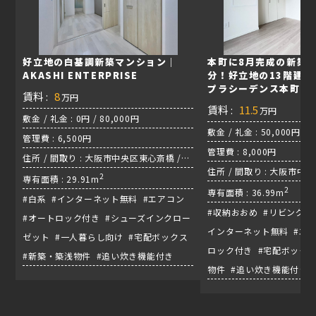
好立地の白基調新築マンション｜
本町に8月完成の新築
AKASHI ENTERPRISE
分！好立地の13階建
プラシーデンス本町
賃料 :
8
万円
賃料 :
11.5
万円
敷金 / 礼金 : 0円 / 80,000円
敷金 / 礼金 : 50,000円 / 
管理費 : 6,500円
管理費 : 8,000円
住所 / 間取り : 大阪市中央区東心斎橋 /
住所 / 間取り : 大阪市中央区
1LDK / 千日前線『日本橋駅』
2
専有面積 : 29.91m
/ 御堂線『本町駅』
2
専有面積 : 36.99m
#白系 #インターネット無料 #エアコン
#収納おおめ #リビング広
#オートロック付き #シューズインクロー
インターネット無料 #エア
ゼット #一人暮らし向け #宅配ボックス
ロック付き #宅配ボックス
#新築・築浅物件 #追い炊き機能付き
物件 #追い炊き機能付き