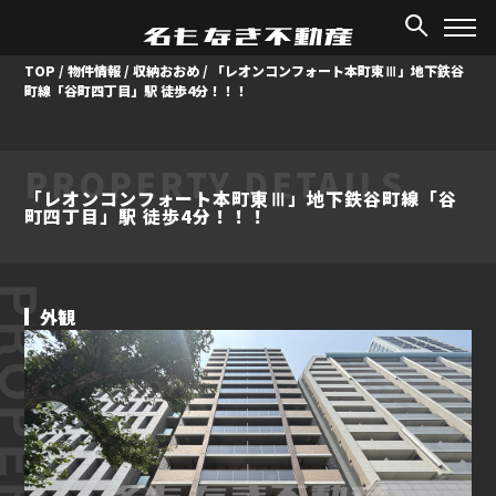
TOP
/
物件情報
/
収納おおめ
/
「レオンコンフォート本町東Ⅲ」地下鉄谷
町線「谷町四丁目」駅 徒歩4分！！！
PROPERTY DETAILS
「レオンコンフォート本町東Ⅲ」地下鉄谷町線「谷
町四丁目」駅 徒歩4分！！！
ROPERTY
外観