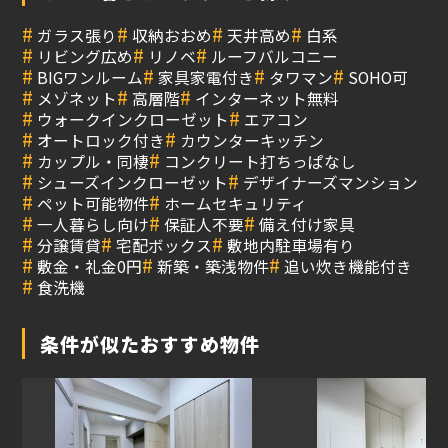
#
#
#
#
ガラス張り
収納おおめ
天井高め
白系
#
#
#
リビング広め
リノベ
ルーフバルコニー
#
#
#
#
BIGワンルーム
家具家電付き
タワマン
SOHO可
#
#
#
メゾネット
高層階
インターネット無料
#
#
ウォークインクローゼット
エアコン
#
#
オートロック付き
カウンターキッチン
#
#
カップル・同棲
コンクリート打ちっぱなし
#
#
シューズインクローゼット
デザイナーズマンション
#
#
ペット可能物件
ホームセキュリティ
#
#
#
一人暮らし向け
保証人不要
備え付け家具
#
#
#
分譲賃貸
宅配ボックス
敷地内駐車場有り
#
#
#
敷金・礼金0円
新築・築浅物件
追い炊き機能付き
#
食洗機
条件が似たおすすめ物件